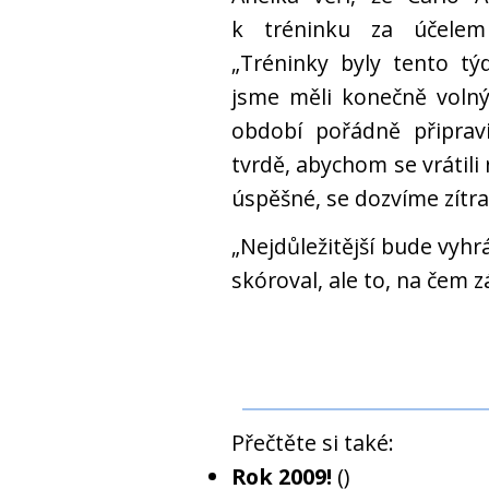
k tréninku za účelem
„Tréninky byly tento t
jsme měli konečně voln
období pořádně připravi
tvrdě, abychom se vrátili 
úspěšné, se dozvíme zítra
„Nejdůležitější bude vyhr
skóroval, ale to, na čem zá
Přečtěte si také:
Rok 2009!
()