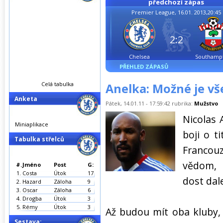
předchozí zápas
Premier League, 16.01. 2013,20:45
2:2
Chelsea
Southamp
PŘEHLED ZÁPASŮ
Celá tabulka
Anelka: Možné je v
Anketa
Pátek, 14.01.11 - 17:59:42 rubrika:
Mužstvo
Nicolas 
Miniaplikace
boji o t
Tabulka střelců
Francou
vědom,
#.
Jméno
Post
G:
1.
Costa
Útok
17
dost dal
2.
Hazard
Záloha
9
3.
Oscar
Záloha
6
4.
Drogba
Útok
3
5.
Rémy
Útok
3
Až budou mít oba kluby,
Sestava: