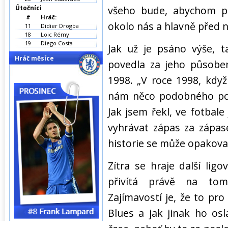
Útočníci
všeho bude, abychom por
#
Hráč:
okolo nás a hlavně před n
11
Didier Drogba
18
Loic Rémy
19
Diego Costa
Jak už je psáno výše, t
Hráč měsíce
povedla za jeho působen
1998. „V roce 1998, když
nám něco podobného pove
Jak jsem řekl, ve fotba
vyhrávat zápas za zápas
historie se může opakova
Zítra se hraje další li
přivítá právě na tom
Zajímavostí je, že to pr
Blues a jak jinak ho osl