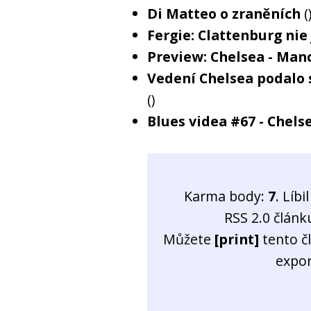
Di Matteo o zraněních
(
Fergie: Clattenburg nie 
Preview: Chelsea - Man
Vedení Chelsea podalo 
()
Blues videa #67 - Chel
Karma body:
7
. Líb
RSS 2.0 člán
Můžete
[print]
tento č
expo