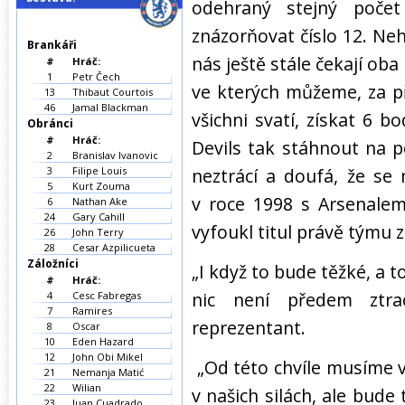
odehraný stejný poče
znázorňovat číslo 12. Ne
Brankáři
nás ještě stále čekají oba
#
Hráč:
1
Petr Čech
ve kterých můžeme, za p
13
Thibaut Courtois
46
Jamal Blackman
všichni svatí, získat 6 
Obránci
#
Hráč:
Devils tak stáhnout na p
2
Branislav Ivanovic
3
Filipe Louis
neztrácí a doufá, že se
5
Kurt Zouma
v roce 1998 s Arsenalem
6
Nathan Ake
24
Gary Cahill
vyfoukl titul právě týmu z
26
John Terry
28
Cesar Azpilicueta
Záložníci
„I když to bude těžké, a t
#
Hráč:
nic není předem ztrac
4
Cesc Fabregas
7
Ramires
reprezentant.
8
Oscar
10
Eden Hazard
12
John Obi Mikel
„Od této chvíle musíme v
21
Nemanja Matić
22
Wilian
v našich silách, ale bude 
23
Juan Cuadrado