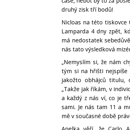
čase, neboť by to za posl
druhý zisk tří bodů!
Nicloas na této tiskovce
Lamparda 4 dny zpět, kd
má nedostatek sebedůvěr
nás tato výsledková mizéri
„Nemyslím si, že nám chy
tým si na hřišti nejspíš
jakožto obhájců titulu, 
„Takže jak říkám, v indivi
a každý z nás ví, co je t
sami. Je nás tam 11 a m
mě v současné době práv
Anelka věří, že Carlo A