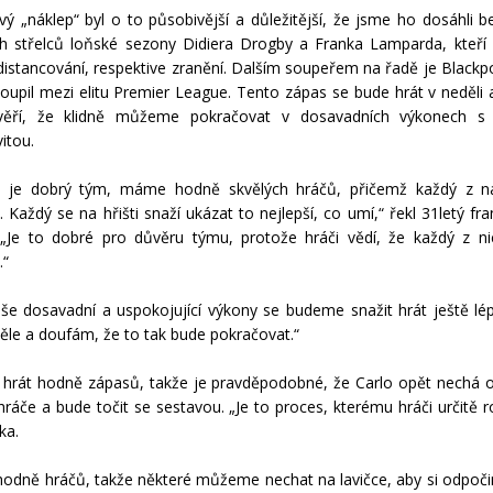
vý „náklep“ byl o to působivější a důležitější, že jsme ho dosáhli b
ch střelců loňské sezony Didiera Drogby a Franka Lamparda, kteří 
istancování, respektive zranění. Dalším soupeřem na řadě je Blackpo
toupil mezi elitu Premier League. Tento zápas se bude hrát v neděli 
věří, že klidně můžeme pokračovat v dosavadních výkonech s
itou.
a je dobrý tým, máme hodně skvělých hráčů, přičemž každý z 
. Každý se na hřišti snaží ukázat to nejlepší, co umí,“ řekl 31letý fr
 „Je to dobré pro důvěru týmu, protože hráči vědí, že každý z 
.“
še dosavadní a uspokojující výkony se budeme snažit hrát ještě lép
ěle a doufám, že to tak bude pokračovat.“
rát hodně zápasů, takže je pravděpodobné, že Carlo opět nechá 
hráče a bude točit se sestavou. „Je to proces, kterému hráči určitě r
ka.
dně hráčů, takže některé můžeme nechat na lavičce, aby si odpočinu