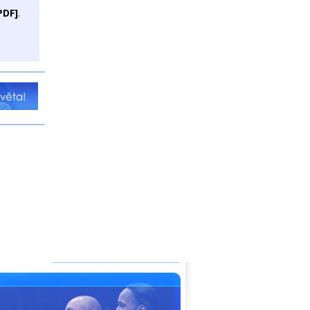
PDF]
.