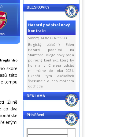
30
BLESKOVKY
Hazard podpísal nový
kontrakt
enal
Sobota, 14.02.15 01:39:33
Belgický záložník Eden
Hazard podpísal na
Stamford Bridge nový päť a
drogbinho
polročný kontrakt, ktorý by
ho mal v Chelsea udržať
ého skóre
minimálne do roku 2021.
asů této
Ukončil tým akékoľvek
špekulácie o jeho možnom
hle tempu
odchode
REKLAMA
i Žilině
té co dva
ilionářské
Přihlášení
třelenými