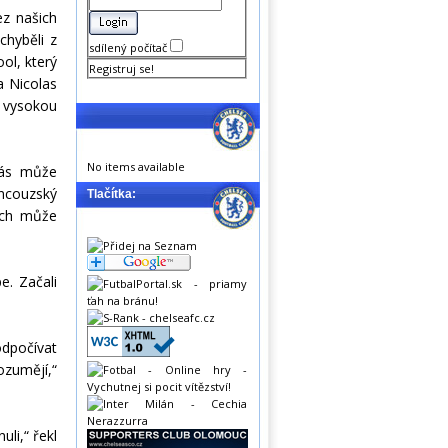
ez našich
chyběli z
sdílený počítač
ol, který
Registruj se!
a Nicolas
 vysokou
No items available
nás může
ancouzský
Tlačítka:
nich může
e. Začali
odpočívat
ozumějí,“
li,“ řekl