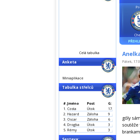
Pr
Che
PŘEHL
Anelka
Celá tabulka
Pátek, 17.0
Anketa
Miniaplikace
Tabulka střelců
#.
Jméno
Post
G:
1.
Costa
Útok
17
2.
Hazard
Záloha
9
góly sám 
3.
Oscar
Záloha
6
soutěže 
4.
Drogba
Útok
3
5.
Rémy
Útok
3
brankami
Sestava: