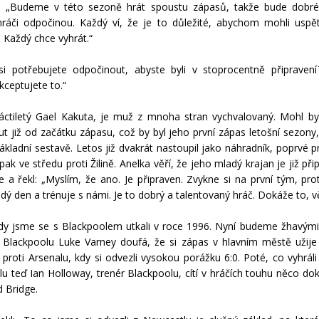
. „Budeme v této sezoně hrát spoustu zápasů, takže bude dobré,
hráči odpočinou. Každý ví, že je to důležité, abychom mohli uspě
. Každý chce vyhrát.“
i potřebujete odpočinout, abyste byli v stoprocentně připraven
kceptujete to.“
ctiletý Gael Kakuta, je muž z mnoha stran vychvalovaný. Mohl by
t již od začátku zápasu, což by byl jeho první zápas letošní sezony,
základní sestavě. Letos již dvakrát nastoupil jako náhradník, poprvé p
ak ve středu proti Žilině. Anelka věří, že jeho mladý krajan je již při
e a řekl: „Myslím, že ano. Je připraven. Zvykne si na první tým, pro
dý den a trénuje s námi. Je to dobrý a talentovaný hráč. Dokáže to, v
y jsme se s Blackpoolem utkali v roce 1996. Nyní budeme žhavými 
Blackpoolu Luke Varney doufá, že si zápas v hlavním městě užije
proti Arsenalu, kdy si odvezli vysokou porážku 6:0. Poté, co vyhráli 
u teď Ian Holloway, trenér Blackpoolu, cítí v hráčích touhu něco dok
 Bridge.