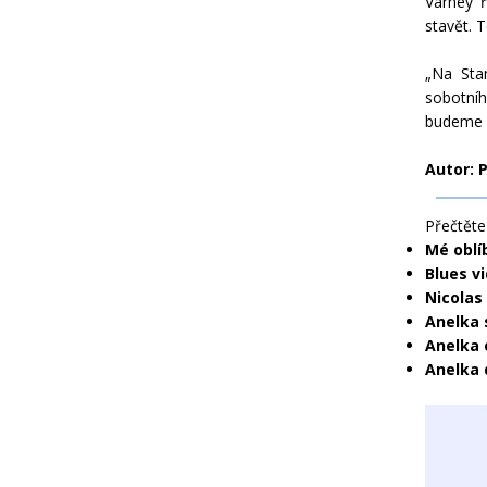
Varney ř
stavět. T
„Na Sta
sobotní
budeme sn
Autor: 
Přečtěte 
Mé oblí
Blues v
Nicolas
Anelka 
Anelka 
Anelka 