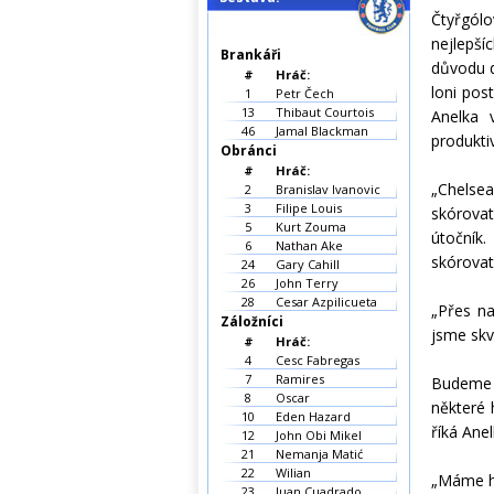
Čtyřgólo
nejlepší
Brankáři
důvodu d
#
Hráč:
loni pos
1
Petr Čech
13
Thibaut Courtois
Anelka 
46
Jamal Blackman
produktiv
Obránci
#
Hráč:
„Chelse
2
Branislav Ivanovic
3
Filipe Louis
skórovat
5
Kurt Zouma
útočník.
6
Nathan Ake
skórovat
24
Gary Cahill
26
John Terry
28
Cesar Azpilicueta
„Přes na
Záložníci
jsme skv
#
Hráč:
4
Cesc Fabregas
7
Ramires
Budeme h
8
Oscar
některé 
10
Eden Hazard
říká Anel
12
John Obi Mikel
21
Nemanja Matić
22
Wilian
„Máme ho
23
Juan Cuadrado