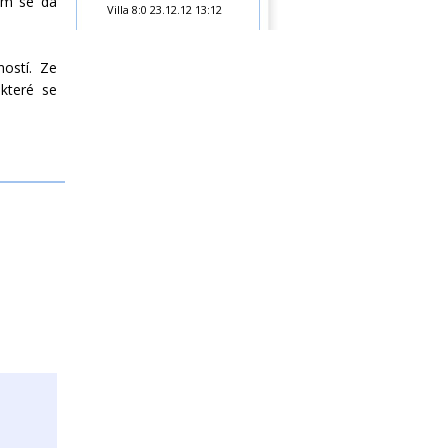
rém se dá
Villa 8:0
23.12.12 13:12
ostí. Ze
které se