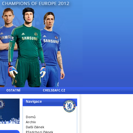
OSTATNÍ
CHELSEAFC.CZ
Navigace
Domů
Archív
Další článek
Předchozí článek