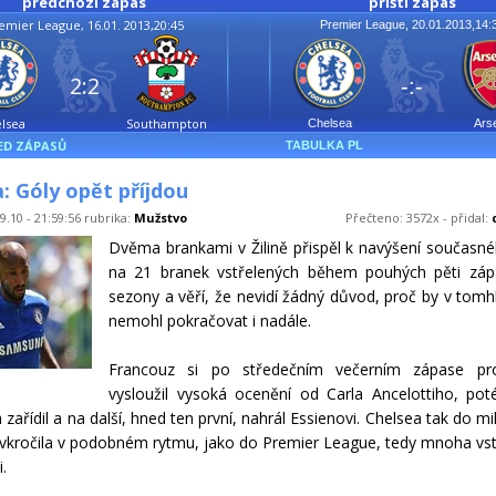
předchozí zápas
příští zápas
emier League, 16.01. 2013,20:45
Premier League, 20.01.2013,14:
2:2
-:-
lsea
Southampton
Chelsea
Ars
ED ZÁPASŮ
TABULKA PL
: Góly opět příjdou
9.10 - 21:59:56 rubrika:
Mužstvo
Přečteno: 3572x - přidal:
Dvěma brankami v Žilině přispěl k navýšení současn
na 21 branek vstřelených během pouhých pěti záp
sezony a věří, že nevidí žádný důvod, proč by v tom
nemohl pokračovat i nadále.
Francouz si po středečním večerním zápase prot
vysloužil vysoká ocenění od Carla Ancelottiho, po
zařídil a na další, hned ten první, nahrál Essienovi. Chelsea tak do m
vkročila v podobném rytmu, jako do Premier League, tedy mnoha vs
.