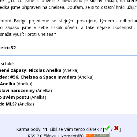
ekl: „To co jsme si odvezli z Newcastlu je slušný základ, na kte
eďka jsme připraveni na Chelsea. Doufám, že si to ostatní hráči užijí.“
mford Bridge pojedeme se stejným postojem, týmem i odhodlan
ho zápasu jsme v sebe získali důvěru a také nějaké zkušenosti, 
ažit využít i proti Chelsea.“
Petric32
si také:
bené zápasy: Nicolas Anelka
(Anelka)
idea: #56. Chelsea a Space Invaders
(Anelka)
 Anelka
(Anelka)
slaví narozeniny
(Anelka)
o svém postu
(Anelka)
do MLS?
(Anelka)
Karma body:
11
. Líbil se Vám tento článek ? [
/
]
RSS 2.0 článku + komentářů