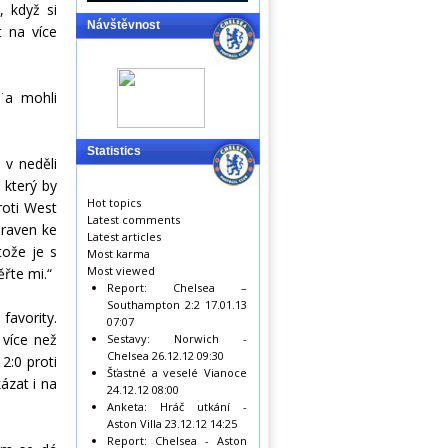
 když si
Návštěvnost
t na více
í¨a mohli
Statistics
 v neděli
 který by
Hot topics
roti West
Latest comments
praven ke
Latest articles
tože je s
Most karma
Most viewed
ěřte mi.“
Report: Chelsea –
Southampton 2:2
17.01.13
favority.
07:07
 více než
Sestavy: Norwich -
Chelsea
26.12.12 09:30
2:0 proti
Šťastné a veselé Vianoce
ázat i na
24.12.12 08:00
Anketa: Hráč utkání -
Aston Villa
23.12.12 14:25
Report: Chelsea - Aston