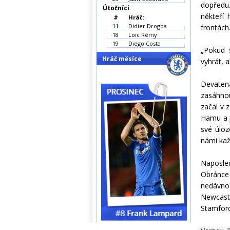
dopředu
Útočníci
někteří 
#
Hráč:
11
Didier Drogba
frontách
18
Loic Rémy
19
Diego Costa
„Pokud s
Hráč měsíce
vyhrát, a
Devatená
zasáhnou
začal v 
Hamu a p
své úloz
námi kaž
Naposled
Obránce 
nedávno 
Newcastl
Stamford