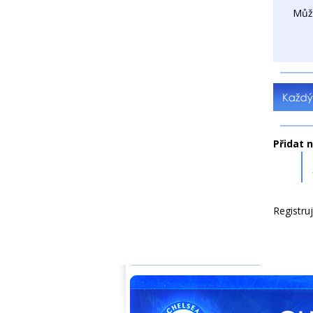
Můž
Přidat 
Registru