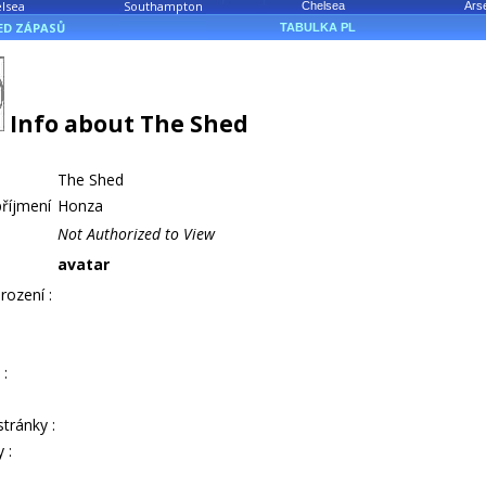
lsea
Southampton
Chelsea
Ars
ED ZÁPASŮ
TABULKA PL
Info about The Shed
The Shed
říjmení
Honza
Not Authorized to View
avatar
ození :
:
tránky :
 :