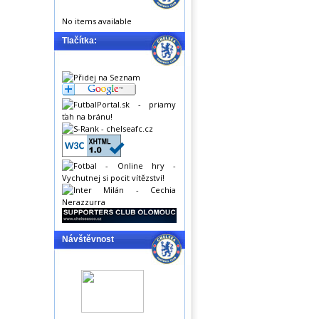
No items available
Tlačítka:
Návštěvnost