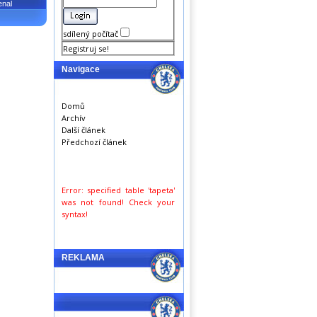
enal
sdílený počítač
Registruj se!
Navigace
Domů
Archív
Další článek
Předchozí článek
Error: specified table 'tapeta'
was not found! Check your
syntax!
REKLAMA