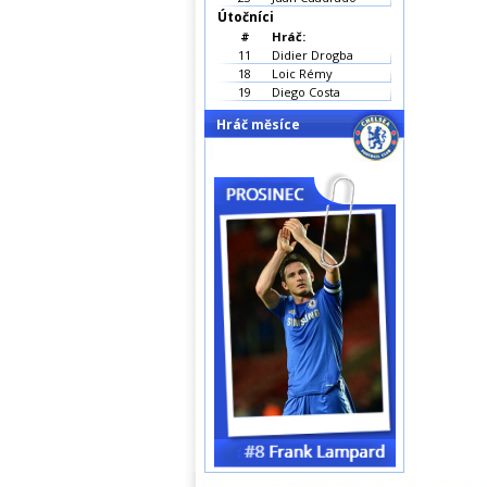
Útočníci
#
Hráč:
11
Didier Drogba
18
Loic Rémy
19
Diego Costa
Hráč měsíce