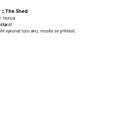
:: The Shed
e: Honza
ttp://
l vykonat tuto akci, musíte se přihlásit.