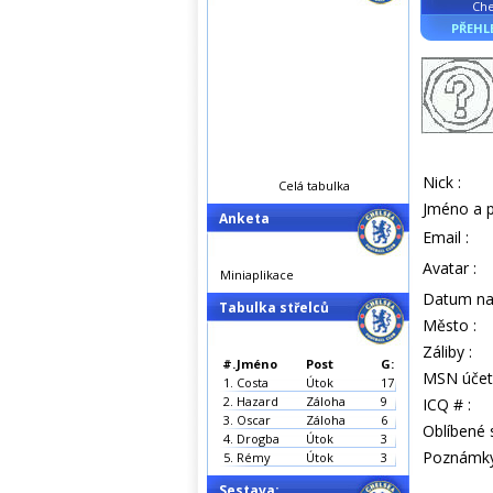
Che
PŘEHL
Nick :
Celá tabulka
Jméno a p
Anketa
Email :
Avatar :
Miniaplikace
Datum nar
Tabulka střelců
Město :
Záliby :
#.
Jméno
Post
G:
MSN účet 
1.
Costa
Útok
17
2.
Hazard
Záloha
9
ICQ # :
3.
Oscar
Záloha
6
Oblíbené s
4.
Drogba
Útok
3
Poznámky
5.
Rémy
Útok
3
Sestava: