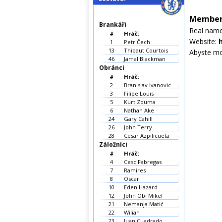
Member 
Brankáři
Real nam
#
Hráč:
Website:
h
1
Petr Čech
13
Thibaut Courtois
Abyste moh
46
Jamal Blackman
Obránci
#
Hráč:
2
Branislav Ivanovic
3
Filipe Louis
5
Kurt Zouma
6
Nathan Ake
24
Gary Cahill
26
John Terry
28
Cesar Azpilicueta
Záložníci
#
Hráč:
4
Cesc Fabregas
7
Ramires
8
Oscar
10
Eden Hazard
12
John Obi Mikel
21
Nemanja Matić
22
Wilian
23
Juan Cuadrado