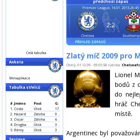
předchozí zápas
Premier League, 16.01. 2013,20:45
2:2
Chelsea
Southamp
PŘEHLED ZÁPASŮ
Celá tabulka
Zlatý míč 2009 pro 
Anketa
Úterý, 01.12.09 - 09:05:58 rubrika:
Chelseafc
Lionel M
Miniaplikace
bodů z c
Tabulka střelců
do nejle
hráč Che
#.
Jméno
Post
G:
1.
Costa
Útok
17
místě.
2.
Hazard
Záloha
9
3.
Oscar
Záloha
6
4.
Drogba
Útok
3
5.
Rémy
Útok
3
Argentinec byl považován
Sestava: