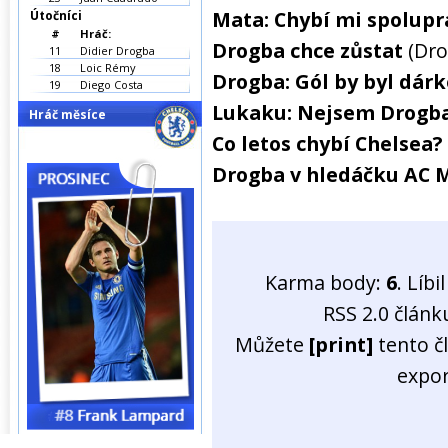
Mata: Chybí mi spolupr
Útočníci
#
Hráč:
Drogba chce zůstat
(Dro
11
Didier Drogba
18
Loic Rémy
Drogba: Gól by byl dár
19
Diego Costa
Lukaku: Nejsem Drogb
Hráč měsíce
Co letos chybí Chelsea?
Drogba v hledáčku AC 
Karma body:
6
. Líb
RSS 2.0 člán
Můžete
[print]
tento č
expo