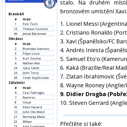
stalo. Na druhém místě
bronzovém umístění Xavi
Brankáři
#
Hráč:
1. Lionel Messi (Argentin
1
Petr Čech
13
Thibaut Courtois
2. Cristiano Ronaldo (Por
46
Jamal Blackman
Obránci
3. Xavi (Španělsko/FC Bar
#
Hráč:
4. Andrés Iniesta (Španěl
2
Branislav Ivanovic
3
Filipe Louis
5. Samuel Eto'o (Kamerun/
5
Kurt Zouma
6
Nathan Ake
6. Kaká (Brazílie/Real Mad
24
Gary Cahill
26
John Terry
7. Zlatan Ibrahimovic (Šv
28
Cesar Azpilicueta
Záložníci
8. Wayne Rooney (Anglie/
#
Hráč:
9. Didier Drogba (Pobře
4
Cesc Fabregas
7
Ramires
10. Steven Gerrard (Angli
8
Oscar
10
Eden Hazard
12
John Obi Mikel
21
Nemanja Matić
22
Wilian
Přečtěte si také:
23
Juan Cuadrado