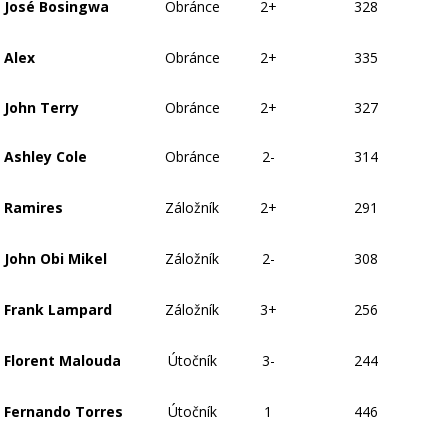
José Bosingwa
Obránce
2+
328
Alex
Obránce
2+
335
John Terry
Obránce
2+
327
Ashley Cole
Obránce
2-
314
Ramires
Záložník
2+
291
John Obi Mikel
Záložník
2-
308
Frank Lampard
Záložník
3+
256
Florent Malouda
Útočník
3-
244
Fernando Torres
Útočník
1
446