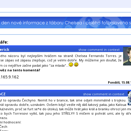
áře:
erick
show comment in context
ého názoru byl nejlepším hráčem na straně Chelsea Fernando Torres. je
e se zápas od zápasu zlepšuje, což je velmi dobře. My můžeme jen doufat, že
m co nejdříve začne padat jako "za mlada"...
věz na tento komentář
.165.9.162
Pondělí, 15.08.
bCZ
show comment in context
l to opravdu Čechyno. Nemít ho v brance, tak sme odjeli minimálně s trojkou.
rál opravdu dobře, uznávám. Ovšem když vedle něj dáš takový paka, jako Kaloua
u(nevím, proč se furt se*e do útoku), tak může hrát jako král a branku ohrozí jen m
 bych Torresovi vytkl, tak jsou jeho STŘELY!! S míčem si pohrát umí, ale ty střel
razu.
ní hodnocení:
 Čech
 Terry