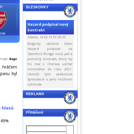
30
BLESKOVKY
Hazard podpísal nový
kontrakt
enal
Sobota, 14.02.15 01:39:33
Belgický záložník Eden
Hazard podpísal na
Stamford Bridge nový päť a
řidal:
Kopr
polročný kontrakt, ktorý by
ho mal v Chelsea udržať
m hráčem
minimálne do roku 2021.
pasu byl
Ukončil tým akékoľvek
špekulácie o jeho možnom
odchode
REKLAMA
 hlasů
Přihlášení
49%