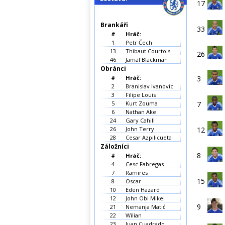
17
Brankáři
33
#
Hráč:
1
Petr Čech
13
Thibaut Courtois
26
46
Jamal Blackman
Obránci
#
Hráč:
3
2
Branislav Ivanovic
3
Filipe Louis
5
Kurt Zouma
7
6
Nathan Ake
24
Gary Cahill
26
John Terry
12
28
Cesar Azpilicueta
Záložníci
8
#
Hráč:
4
Cesc Fabregas
7
Ramires
15
8
Oscar
10
Eden Hazard
12
John Obi Mikel
9
21
Nemanja Matić
22
Wilian
23
Juan Cuadrado