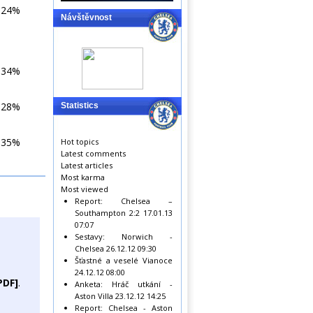
24%
Návštěvnost
34%
28%
Statistics
35%
Hot topics
Latest comments
Latest articles
Most karma
Most viewed
Report: Chelsea –
Southampton 2:2
17.01.13
07:07
Sestavy: Norwich -
Chelsea
26.12.12 09:30
Šťastné a veselé Vianoce
24.12.12 08:00
PDF]
.
Anketa: Hráč utkání -
Aston Villa
23.12.12 14:25
Report: Chelsea - Aston