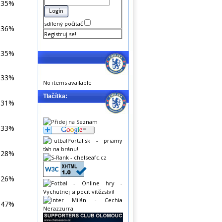
35%
sdílený počítač
36%
Registruj se!
35%
33%
No items available
Tlačítka:
31%
33%
28%
26%
47%