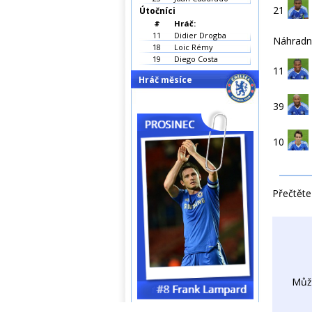
21
Útočníci
#
Hráč:
11
Didier Drogba
Náhradní
18
Loic Rémy
19
Diego Costa
11
Hráč měsíce
39
10
Přečtěte 
Můž