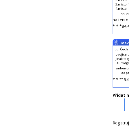
3.místo:
4.místo:
odpo
na tent
* * *84.
Mav
Jo Čech
dvojice 
Jinak ta
Sturrid
smlouvu
odpo
* * *193
Přidat 
Registru