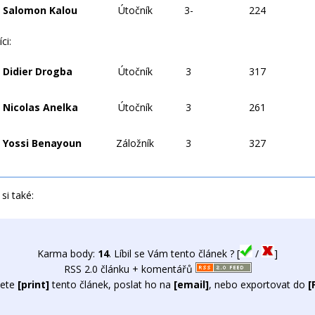
Salomon Kalou
Útočník
3-
224
ci:
Didier Drogba
Útočník
3
317
Nicolas Anelka
Útočník
3
261
Yossi Benayoun
Záložník
3
327
si také:
Karma body:
14
. Líbil se Vám tento článek ? [
/
]
RSS 2.0 článku + komentářů
ete
[print]
tento článek, poslat ho na
[email]
, nebo exportovat do
[