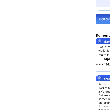
Koment
Mav
Podle m
vidět, ž
mu to ta
odpo
* * *193
Kra
Kámo, by
Torres h
a Maloud
Ovšem co
kámen ú
Mé osob
1.místo:
2.místo: