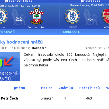
předchozí zápas
příští zápas
emier League, 16.01. 2013,20:45
Premier League, 20.01.2013,14:
2:2
-:-
lsea
Southampton
Chelsea
Ars
ED ZÁPASŮ
TABULKA PL
dky hodnocení hráčů
.08.11 - 17:10:00 rubrika:
Hodnocení
Přečteno: 5051x - p
Celkem hlasovalo okolo 950 fanoušků. Nejlepší
zápasu byl podle vás Petr Čech a nejhorší hráč zá
Salomon Kalou.
Jméno
Pozice
Známka
Počet hlasů
%
Petr Čech
Brankář
1
463