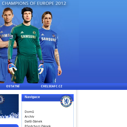
OSTATNÍ
CHELSEAFC.CZ
Navigace
Domů
Archív
Další článek
Předchozí článek