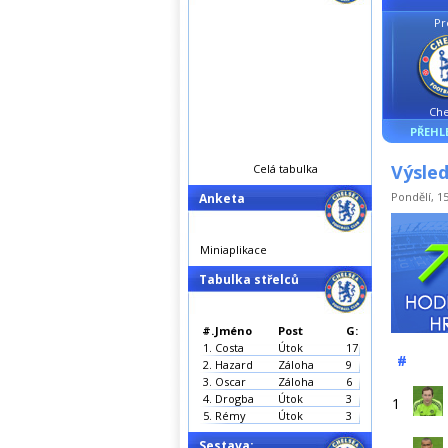
Pr
Che
PŘEHL
Výsle
Celá tabulka
Pondělí, 15
Anketa
Miniaplikace
Tabulka střelců
#.
Jméno
Post
G:
1.
Costa
Útok
17
#
2.
Hazard
Záloha
9
3.
Oscar
Záloha
6
4.
Drogba
Útok
3
1
5.
Rémy
Útok
3
Sestava: