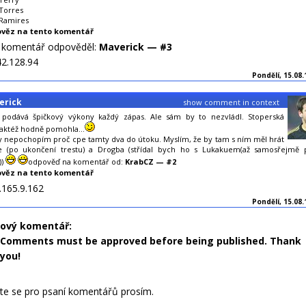
 Torres
 Ramires
věz na tento komentář
o komentář odpověděl:
Maverick — #3
42.128.94
Pondělí, 15.08.
erick
show comment in context
 podává špičkový výkony každý zápas. Ale sám by to nezvládl. Stoperská
taktéž hodně pomohla...
ky nepochopím proč cpe tamty dva do útoku. Myslím, že by tam s ním měl hrát
ge (po ukončení trestu) a Drogba (střídal bych ho s Lukakuem(až samosřejmě 
))
odpověď na komentář od:
KrabCZ — #2
věz na tento komentář
.165.9.162
Pondělí, 15.08.
nový komentář:
Comments must be approved before being published. Thank
you!
jte se pro psaní komentářů prosím.