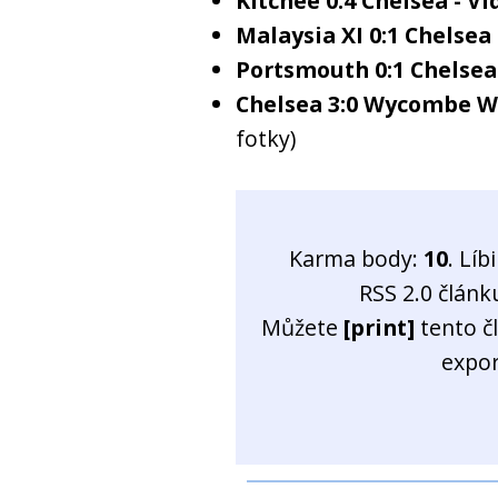
Kitchee 0:4 Chelsea - Vi
Malaysia XI 0:1 Chelsea 
Portsmouth 0:1 Chelsea 
Chelsea 3:0 Wycombe Wa
fotky)
Karma body:
10
. Líb
RSS 2.0 člán
Můžete
[print]
tento č
expo