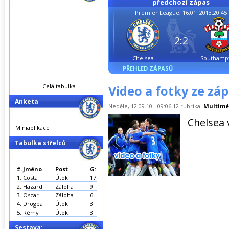
předchozí zápas
Premier League, 16.01. 2013,20:45
2:2
Chelsea
Southamp
PŘEHLED ZÁPASŮ
Celá tabulka
Video a fotky ze zá
Anketa
Neděle, 12.09.10 - 09:06:12 rubrika:
Multimé
Chelsea 
Miniaplikace
Tabulka střelců
#.
Jméno
Post
G:
1.
Costa
Útok
17
2.
Hazard
Záloha
9
3.
Oscar
Záloha
6
4.
Drogba
Útok
3
5.
Rémy
Útok
3
Sestava: