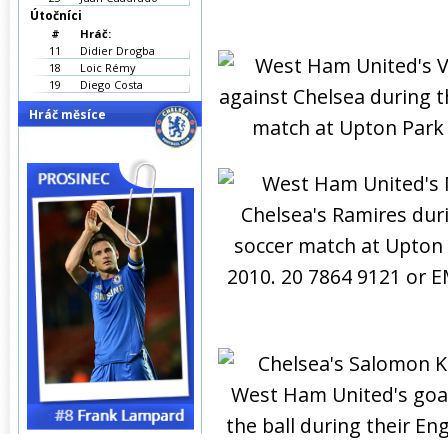
Útočníci
#
Hráč:
11
Didier Drogba
18
Loic Rémy
19
Diego Costa
Hráč měsíce