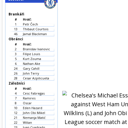
Brankáři
#
Hráč:
1
Petr Čech
13
Thibaut Courtois
46
Jamal Blackman
Obránci
#
Hráč:
2
Branislav Ivanovic
3
Filipe Louis
5
Kurt Zouma
6
Nathan Ake
24
Gary Cahill
26
John Terry
28
Cesar Azpilicueta
Záložníci
#
Hráč:
4
Cesc Fabregas
7
Ramires
8
Oscar
10
Eden Hazard
12
John Obi Mikel
21
Nemanja Matić
22
Wilian
23
Juan Cuadrado