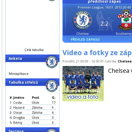
předchozí zápas
Premier League, 16.01. 2013,20:45
2:2
Chelsea
Southamp
PŘEHLED ZÁPASŮ
Celá tabulka
Video a fotky ze zá
Anketa
Pondělí, 21.09.09 - 16:50:41 rubrika:
Chelsea
Chelsea 
Miniaplikace
Tabulka střelců
#.
Jméno
Post
G:
1.
Costa
Útok
17
2.
Hazard
Záloha
9
3.
Oscar
Záloha
6
4.
Drogba
Útok
3
5.
Rémy
Útok
3
Sestava: