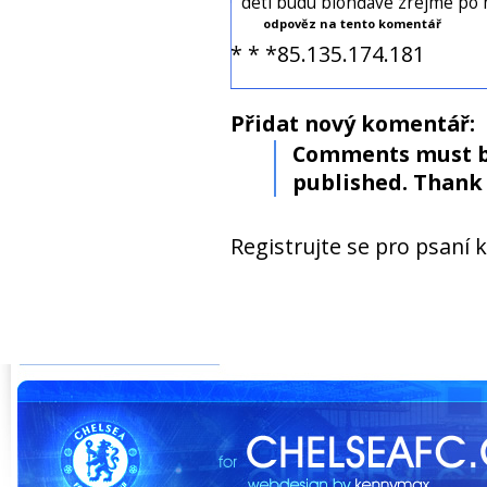
deti budú blonďavé zrejme po
odpověz na tento komentář
* * *85.135.174.181
Přidat nový komentář:
Comments must b
published. Thank 
Registrujte se pro psaní