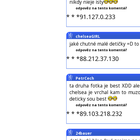
nikdy nieje isty
odpověz na tento komentář
* * *91.127.0.233
chelseaGIRL
jaké chutné malé detičky =D t
odpověz na tento komentář
* * *88.212.37.130
PetrCech
ta druha fotka je best XDD al
chelsea je vrchal kam to muzo
deticky sou best
odpověz na tento komentář
* * *89.103.218.232
24bauer