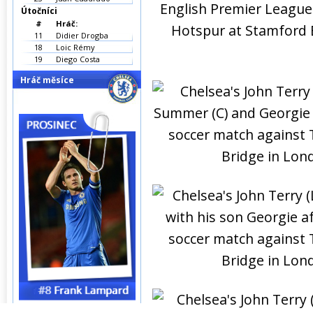
Útočníci
#
Hráč:
11
Didier Drogba
18
Loic Rémy
19
Diego Costa
Hráč měsíce