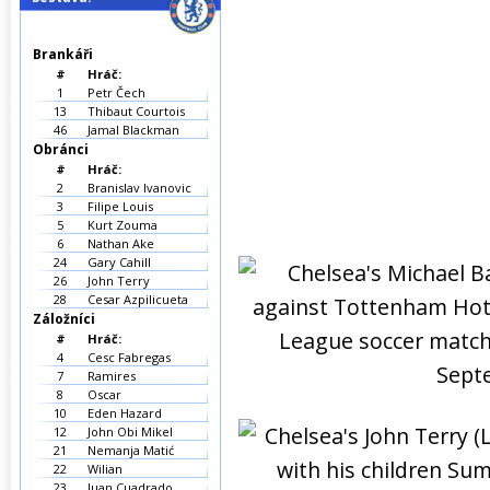
Brankáři
#
Hráč:
1
Petr Čech
13
Thibaut Courtois
46
Jamal Blackman
Obránci
#
Hráč:
2
Branislav Ivanovic
3
Filipe Louis
5
Kurt Zouma
6
Nathan Ake
24
Gary Cahill
26
John Terry
28
Cesar Azpilicueta
Záložníci
#
Hráč:
4
Cesc Fabregas
7
Ramires
8
Oscar
10
Eden Hazard
12
John Obi Mikel
21
Nemanja Matić
22
Wilian
23
Juan Cuadrado