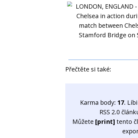
Přečtěte si také:
Karma body:
17
. Líb
RSS 2.0 člán
Můžete
[print]
tento č
expo