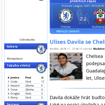
předchozí zápas
Premier League, 16.01. 2013,20:45
2:2
Chelsea
Southamp
PŘEHLED ZÁPASŮ
Celá tabulka
Ulises Davila se Chel
Anketa
Neděle, 28.08.11 - 23:48:13 rubrika:
Mužstvo
Chelsea
Miniaplikace
podeps
Tabulka střelců
Guadala
let, Ulis
#.
Jméno
Post
G:
1.
Costa
Útok
17
2.
Hazard
Záloha
9
3.
Oscar
Záloha
6
4.
Drogba
Útok
3
Davila dokáže hrát buďt
5.
Rémy
Útok
3
také na pozici útočníka a 
Sestava: