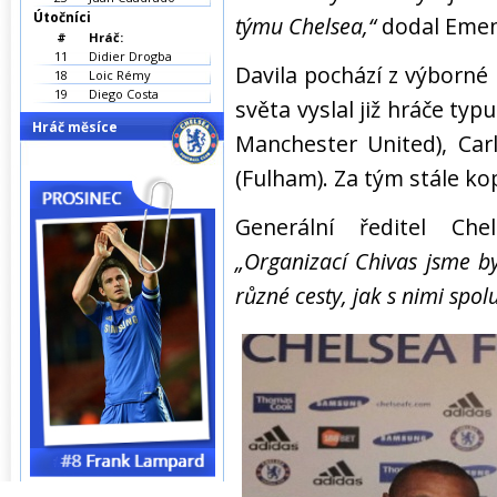
Útočníci
týmu Chelsea,“
dodal Emen
#
Hráč:
11
Didier Drogba
Davila pochází z výborné 
18
Loic Rémy
19
Diego Costa
světa vyslal již hráče typ
Hráč měsíce
Manchester United), Carl
(Fulham). Za tým stále ko
Generální ředitel Ch
„Organizací Chivas jsme b
různé cesty, jak s nimi spol