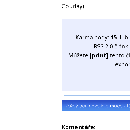
Gourlay)
Karma body:
15
. Líb
RSS 2.0 člán
Můžete
[print]
tento č
expo
Komentáře: