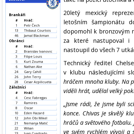
20letý mexický reprez
Brankáři
#
Hráč:
letošním šampionátu d
1
Petr Čech
dopomohl k bronzovým me
13
Thibaut Courtois
46
Jamal Blackman
za které nastupoval i 
Obránci
#
Hráč:
nastoupil do všech 7 utká
2
Branislav Ivanovic
3
Filipe Louis
Technický ředitel Chels
5
Kurt Zouma
6
Nathan Ake
v klubu následujícími s
24
Gary Cahill
26
John Terry
hráčem mnoha kluby. Na po
28
Cesar Azpilicueta
Záložníci
viděli hrát, udělal velký pok
#
Hráč:
4
Cesc Fabregas
„Jsme rádi, že jsme byli s
7
Ramires
8
Oscar
konce. Chivas je skvělý kl
10
Eden Hazard
12
John Obi Mikel
hráčů a světového fotbalu. J
21
Nemanja Matić
22
Wilian
ve svém rychlém vývoji a
23
Juan Cuadrado