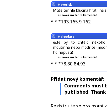
Maverick
Může tenhle klučina hrát i na 
odpověz na tento komentář
* * *193.165.9.162
Maloudacz
eště by to chtělo někoho 
moutinha nebo modrice (modric
ho nepusti)
odpověz na tento komentář
* * *78.80.84.93
Přidat nový komentář:
Comments must b
published. Thank 
Registrujte se pro psaní