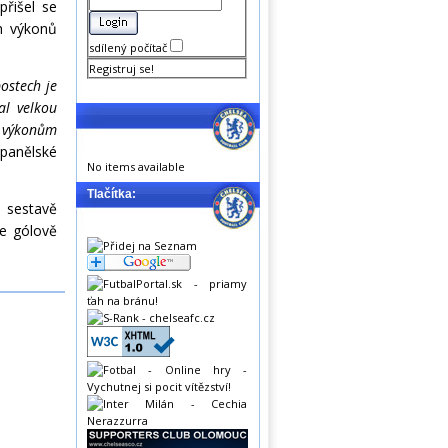
přišel se
ch výkonů
sdílený počítač
Registruj se!
ostech je
al velkou
m výkonům
španělské
No items available
Tlačítka:
 sestavě
e gólově