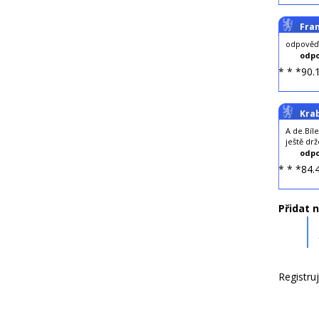
Fra
odpověď
odpo
* * *90.
Kra
A de.Bíl
ještě drž
odpo
* * *84.
Přidat 
Registru