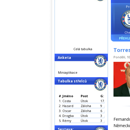
Pr
Che
PŘEHL
Torres
Celá tabulka
Pondělí, 10
Anketa
Miniaplikace
Tabulka střelců
#.
Jméno
Post
G:
1.
Costa
Útok
17
2.
Hazard
Záloha
9
3.
Oscar
Záloha
6
4.
Drogba
Útok
3
Fernando
5.
Rémy
Útok
3
Německu,
Sestava: