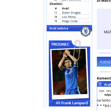
Di Matt
Útočníci
#
Hráč:
11
Didier Drogba
18
Loic Rémy
19
Diego Costa
Hráč měsíce
Můž
Koment
Kra
Jojo...n
odpo
na tent
* * *84.