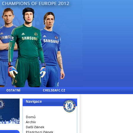
OSTATNÍ
CHELSEAFC.CZ
Navigace
Domů
Archív
Další článek
Předchozí článek