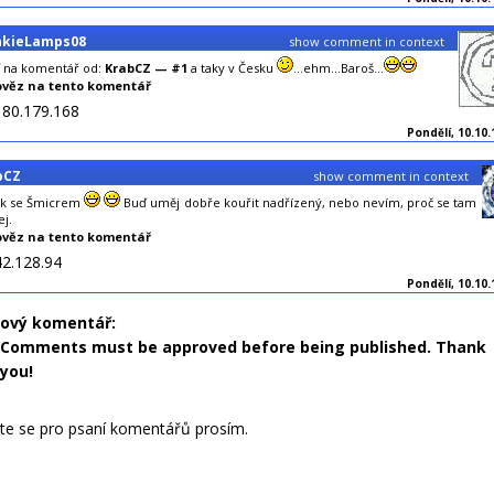
nkieLamps08
show comment in context
 na komentář od:
KrabCZ — #1
a taky v Česku
...ehm...Baroš...
věz na tento komentář
180.179.168
Pondělí, 10.10.
bCZ
show comment in context
ek se Šmicrem
Buď uměj dobře kouřit nadřízený, nebo nevím, proč se tam
ej.
věz na tento komentář
42.128.94
Pondělí, 10.10.
nový komentář:
Comments must be approved before being published. Thank
you!
jte se pro psaní komentářů prosím.