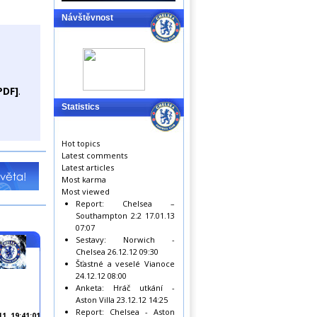
Návštěvnost
PDF]
.
Statistics
Hot topics
Latest comments
Latest articles
Most karma
Most viewed
Report: Chelsea –
Southampton 2:2
17.01.13
07:07
Sestavy: Norwich -
Chelsea
26.12.12 09:30
Šťastné a veselé Vianoce
24.12.12 08:00
Anketa: Hráč utkání -
Aston Villa
23.12.12 14:25
Report: Chelsea - Aston
11, 19:41:01