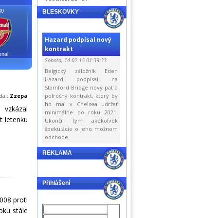
30
BLESKOVKY
Hazard podpísal nový
kontrakt
enal
Sobota, 14.02.15 01:39:33
Belgický záložník Eden
Hazard podpísal na
Stamford Bridge nový päť a
dal:
Zzepa
polročný kontrakt, ktorý by
ho mal v Chelsea udržať
 vzkázal
minimálne do roku 2021.
t letenku
Ukončil tým akékoľvek
špekulácie o jeho možnom
odchode
REKLAMA
Přihlášení
008 proti
oku stále