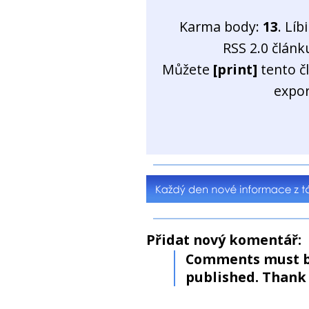
Karma body:
13
. Líb
RSS 2.0 člán
Můžete
[print]
tento č
expo
Přidat nový komentář:
Comments must b
published. Thank 