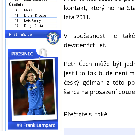
Útočníci
kontakt, který ho na St
#
Hráč:
11
Didier Drogba
léta 2011.
18
Loic Rémy
19
Diego Costa
V současnosti je tak
Hráč měsíce
devatenácti let.
Petr Čech může být jedn
jestli to tak bude není 
český gólman z této poz
šance na prosazení pouz
Přečtěte si také: