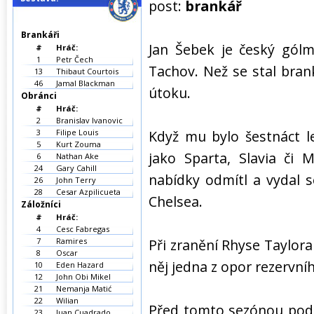
post:
brankář
Brankáři
Jan Šebek je český gólm
#
Hráč:
1
Petr Čech
Tachov. Než se stal bran
13
Thibaut Courtois
46
Jamal Blackman
útoku.
Obránci
#
Hráč:
2
Branislav Ivanovic
3
Filipe Louis
Když mu bylo šestnáct le
5
Kurt Zouma
jako Sparta, Slavia či 
6
Nathan Ake
24
Gary Cahill
nabídky odmítl a vydal 
26
John Terry
28
Cesar Azpilicueta
Chelsea.
Záložníci
#
Hráč:
4
Cesc Fabregas
7
Ramires
Při zranění Rhyse Taylora
8
Oscar
něj jedna z opor rezervní
10
Eden Hazard
12
John Obi Mikel
21
Nemanja Matić
22
Wilian
Před tomto sezónou pode
23
Juan Cuadrado