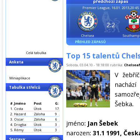
předchozí zápas
Premier League, 16.01. 2013,20:45
2:2
Chelsea
Southamp
PŘEHLED ZÁPASŮ
Celá tabulka
Top 15 talentů Chels
Anketa
Sobota, 03.04.10 - 18:18:00 rubrika:
Chelseaf
V žebří
Miniaplikace
nachází
Tabulka střelců
samozře
Šebka.
#.
Jméno
Post
G:
1.
Costa
Útok
17
2.
Hazard
Záloha
9
3.
Oscar
Záloha
6
jméno:
Jan Šebek
4.
Drogba
Útok
3
5.
Rémy
Útok
3
narozen:
31.1 1991, Čes
Sestava: