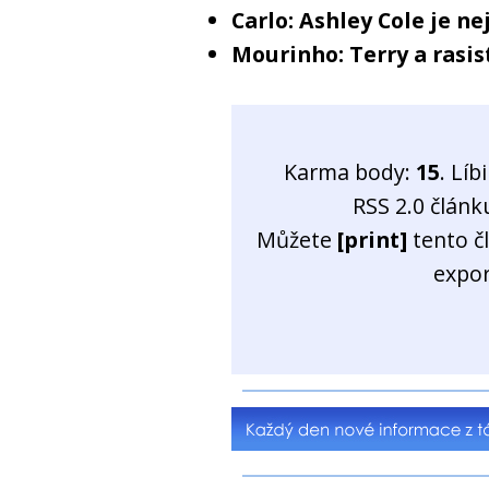
Carlo: Ashley Cole je ne
Mourinho: Terry a rasis
Karma body:
15
. Líb
RSS 2.0 člán
Můžete
[print]
tento č
expo