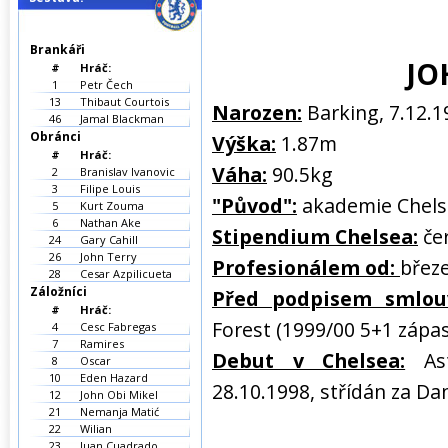
Brankáři
JO
#
Hráč:
1
Petr Čech
13
Thibaut Courtois
Narozen:
Barking, 7.12.1
46
Jamal Blackman
Obránci
Výška:
1.87m
#
Hráč:
Váha:
90.5kg
2
Branislav Ivanovic
3
Filipe Louis
"Původ":
akademie Chels
5
Kurt Zouma
6
Nathan Ake
Stipendium Chelsea:
če
24
Gary Cahill
26
John Terry
Profesionálem od:
břez
28
Cesar Azpilicueta
Záložníci
Před podpisem smlouv
#
Hráč:
Forest (1999/00 5+1 zápas
4
Cesc Fabregas
7
Ramires
Debut v Chelsea:
Ast
8
Oscar
10
Eden Hazard
28.10.1998, střídán za Dan
12
John Obi Mikel
21
Nemanja Matić
22
Wilian
23
Juan Cuadrado