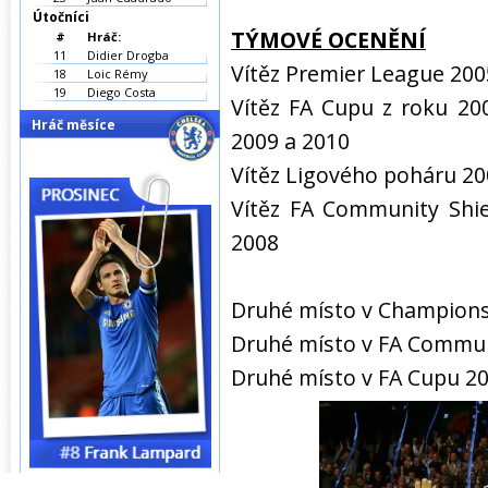
Útočníci
TÝMOVÉ OCENĚNÍ
#
Hráč:
11
Didier Drogba
Vítěz Premier League 200
18
Loic Rémy
19
Diego Costa
Vítěz FA Cupu z roku 20
Hráč měsíce
2009 a 2010
Vítěz Ligového poháru 20
Vítěz FA Community Shi
2008
Druhé místo v Champion
Druhé místo v FA Commun
Druhé místo v FA Cupu 2