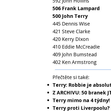
592 John Hollins
506 Frank Lampard
500 John Terry
445 Dennis Wise
421 Steve Clarke
420 Kerry DIxon
410 Eddie McCreadie
409 John Bumstead
402 Ken Armstrong
Přečtěte si také:
Terry: Robbie je absolu
Z ARCHIVU: 50 branek J
Terry mimo na 4 týdny!
Terry proti Liverpoolu? 