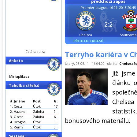
předchozí zápas
Premier League, 16.01. 2013,20:45
2:2
Chelsea
Southamp
PŘEHLED ZÁPASŮ
Celá tabulka
Terryho kariéra v 
Anketa
Úterý, 03.05.11 - 16:04:00 rubrika:
Chelseafc
Již jsm
Miniaplikace
článku 
Tabulka střelců
společn
Chelse
#.
Jméno
Post
G:
1.
Costa
Útok
17
statis
2.
Hazard
Záloha
9
3.
Oscar
Záloha
6
bonusového materiálu.
4.
Drogba
Útok
3
5.
Rémy
Útok
3
Sestava: