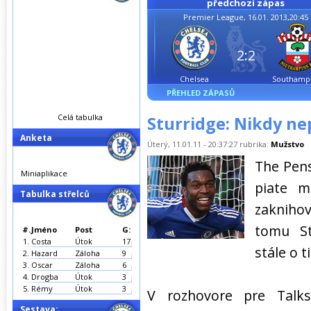
předchozí zápas
Premier League, 16.01. 2013,20:45
2:2
Chelsea
Southamp
PŘEHLED ZÁPASŮ
Celá tabulka
Sturridge: Nikdy nep
Anketa
Úterý, 11.01.11 - 20:37:27 rubrika:
Mužstvo
The Pens
Miniaplikace
piate m
Tabulka střelců
zaknihov
tomu St
#.
Jméno
Post
G:
1.
Costa
Útok
17
stále o ti
2.
Hazard
Záloha
9
3.
Oscar
Záloha
6
4.
Drogba
Útok
3
5.
Rémy
Útok
3
V rozhovore pre Talks
Sestava: