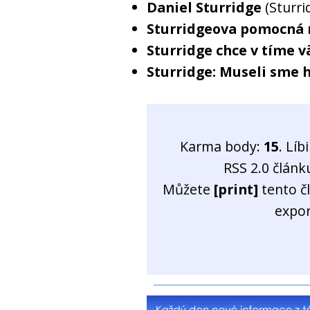
Daniel Sturridge
(Sturri
Sturridgeova pomocná 
Sturridge chce v tíme v
Sturridge: Museli sme 
Karma body:
15
. Líb
RSS 2.0 člán
Můžete
[print]
tento č
expo