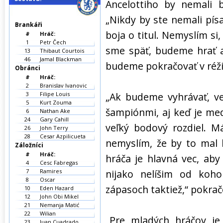
Ancelottiho by nemali b
„Nikdy by ste nemali písať
Brankáři
boja o titul. Nemyslím si,
#
Hráč:
1
Petr Čech
sme späť, budeme hrať a
13
Thibaut Courtois
46
Jamal Blackman
budeme pokračovať v réži
Obránci
#
Hráč:
2
Branislav Ivanovic
3
Filipe Louis
„Ak budeme vyhrávať, ve
5
Kurt Zouma
šampiónmi, aj keď je me
6
Nathan Ake
24
Gary Cahill
veľký bodový rozdiel. M
26
John Terry
28
Cesar Azpilicueta
nemyslím, že by to mal 
Záložníci
#
Hráč:
hráča je hlavná vec, aby
4
Cesc Fabregas
7
Ramires
nijako nelíšim od koho
8
Oscar
zápasoch taktiež,“ pokrač
10
Eden Hazard
12
John Obi Mikel
21
Nemanja Matić
22
Wilian
„Pre mladých hráčov je
23
Juan Cuadrado