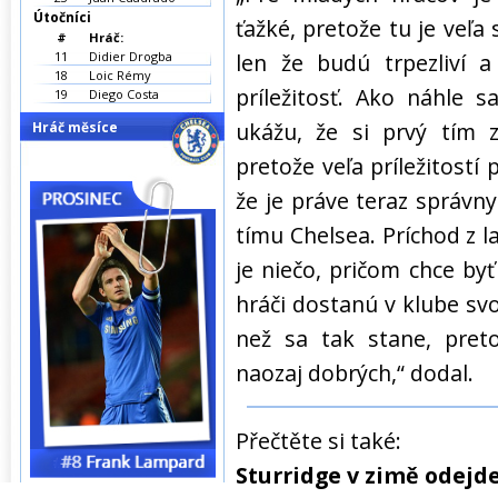
Útočníci
ťažké, pretože tu je veľa
#
Hráč:
11
Didier Drogba
len že budú trpezliví 
18
Loic Rémy
príležitosť. Ako náhle 
19
Diego Costa
ukážu, že si prvý tím za
Hráč měsíce
pretože veľa príležitostí
že je práve teraz správn
tímu Chelsea. Príchod z la
je niečo, pričom chce byť
hráči dostanú v klube svoj
než sa tak stane, pre
naozaj dobrých,“ dodal.
Přečtěte si také:
Sturridge v zimě odejd