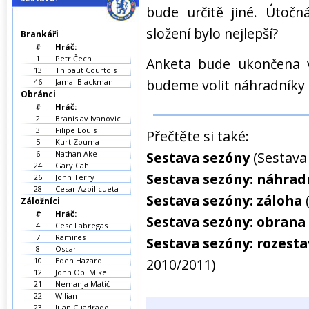
bude určitě jiné. Útočn
složení bylo nejlepší?
Brankáři
#
Hráč:
1
Petr Čech
Anketa bude ukončena ve
13
Thibaut Courtois
budeme volit náhradníky 
46
Jamal Blackman
Obránci
#
Hráč:
2
Branislav Ivanovic
3
Filipe Louis
Přečtěte si také:
5
Kurt Zouma
6
Nathan Ake
Sestava sezóny
(Sestava
24
Gary Cahill
Sestava sezóny: náhrad
26
John Terry
28
Cesar Azpilicueta
Sestava sezóny: záloha
Záložníci
#
Hráč:
Sestava sezóny: obrana
4
Cesc Fabregas
7
Ramires
Sestava sezóny: rozest
8
Oscar
10
Eden Hazard
2010/2011)
12
John Obi Mikel
21
Nemanja Matić
22
Wilian
23
Juan Cuadrado