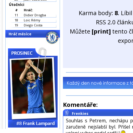
Útočníci
#
Hráč:
Karma body:
8
. Líb
11
Didier Drogba
18
Loic Rémy
RSS 2.0 člán
19
Diego Costa
Můžete
[print]
tento č
Hráč měsíce
expo
Komentáře:
Frenkies
Souhlas s Petrem, nechápu pr
zaručeně nejslabší byl. Přiše