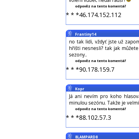
voleni vubec nedal radši !
odpověz na tento komentář
* * *46.174.152.112
Frantiny14
no tak lidi, vždyť jste už zap
hřišti nesnesli? tak jak můžet
sezony..
odpověz na tento komentář
* * *90.178.159.7
Kopr
Já ani nevím pro koho hlasov
minulou sezónu. Takže je velmi 
odpověz na tento komentář
* * *88.102.57.3
8LAMPARD8