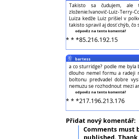
Takisto sa čudujem, ale t
zloženie:Ivanovič-Luiz-Terry-C
Luiza kedže Luiz prišiel v pol
takisto spravil aj dosť chýb, č
odpověz na tento komentář
* * *85.216.192.15
bartess
a co sturridge? podle me byla 
dlouho nemel formu a radeji m
boltonu predvadel dobre vys
nemuzu se rozhodnout mezi a
odpověz na tento komentář
* * *217.196.213.176
Přidat nový komentář:
Comments must b
published. Thank 