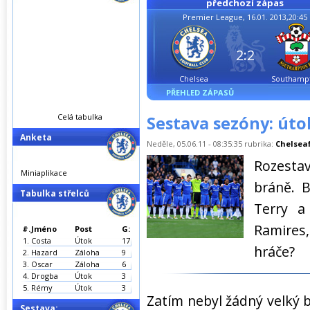
předchozí zápas
Premier League, 16.01. 2013,20:45
2:2
Chelsea
Southamp
PŘEHLED ZÁPASŮ
Celá tabulka
Sestava sezóny: úto
Anketa
Neděle, 05.06.11 - 08:35:35 rubrika:
Chelseaf
Rozest
Miniaplikace
bráně. B
Tabulka střelců
Terry a
Ramires,
#.
Jméno
Post
G:
1.
Costa
Útok
17
hráče?
2.
Hazard
Záloha
9
3.
Oscar
Záloha
6
4.
Drogba
Útok
3
5.
Rémy
Útok
3
Zatím nebyl žádný velký b
Sestava: