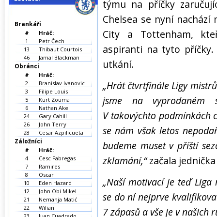
týmu na příčky zaručují
Chelsea se nyní nachází
Brankáři
City a Tottenham, kteř
#
Hráč:
1
Petr Čech
aspiranti na tyto příčk
13
Thibaut Courtois
46
Jamal Blackman
utkání.
Obránci
#
Hráč:
„Hrát čtvrtfinále Ligy mistr
2
Branislav Ivanovic
3
Filipe Louis
jsme na vyprodaném s
5
Kurt Zouma
6
Nathan Ake
V takovýchto podmínkách c
24
Gary Cahill
26
John Terry
se nám však letos nepodaří
28
Cesar Azpilicueta
Záložníci
budeme muset v příští sezo
#
Hráč:
zklamání,“
začala jednička
4
Cesc Fabregas
7
Ramires
8
Oscar
„Naší motivací je teď Liga 
10
Eden Hazard
12
John Obi Mikel
se do ní nejprve kvalifikov
21
Nemanja Matić
22
Wilian
7 zápasů a vše je v našich 
23
Juan Cuadrado