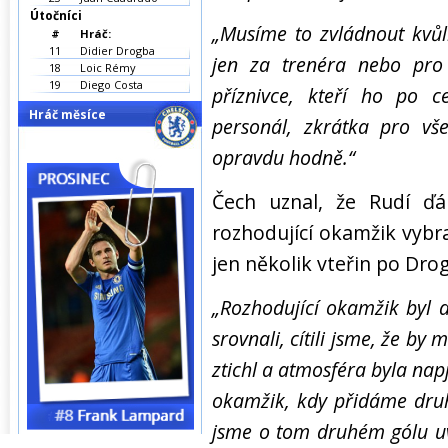
Útočníci
„Musíme to zvládnout kvůl
#
Hráč:
11
Didier Drogba
jen za trenéra nebo pro 
18
Loic Rémy
19
Diego Costa
příznivce, kteří ho po 
Hráč měsíce
personál, zkrátka pro vše
opravdu hodně.“
Čech uznal, že Rudí ďáb
rozhodující okamžik vybra
jen několik vteřin po Dro
„Rozhodující okamžik byl d
srovnali, cítili jsme, že by
ztichl a atmosféra byla napj
okamžik, kdy přidáme druh
jsme o tom druhém gólu uva