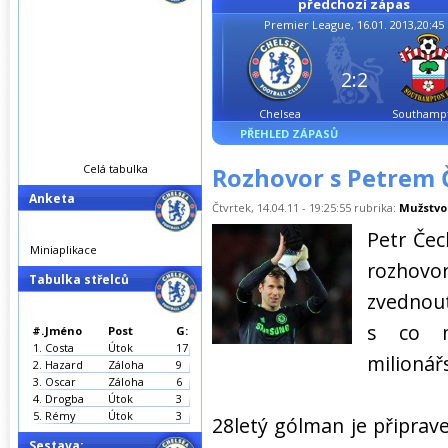
předchozí zápas
Premier League, 16.01. 2013,20:45
2:2
Chelsea
Southamp
PŘEHLED ZÁPASŮ
Celá tabulka
Rozhovor s Petrem
Anketa
Čtvrtek, 14.04.11 - 19:25:55 rubrika:
Mužstvo
Petr Čec
Miniaplikace
rozhovor
Tabulka střelců
zvednout
s co ne
#.
Jméno
Post
G:
1.
Costa
Útok
17
milionářs
2.
Hazard
Záloha
9
3.
Oscar
Záloha
6
4.
Drogba
Útok
3
5.
Rémy
Útok
3
28letý gólman je připrav
Sestava: