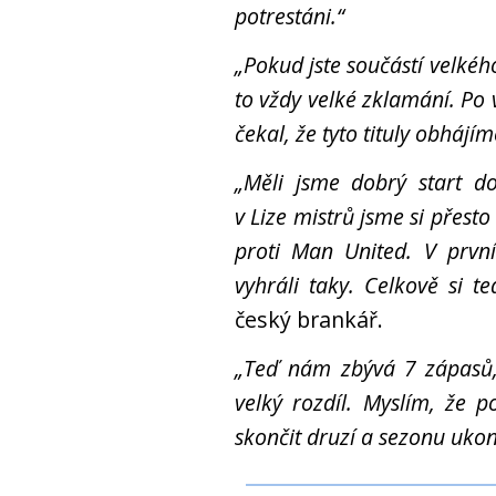
potrestáni.“
„Pokud jste součástí velkéh
to vždy velké zklamání. Po 
čekal, že tyto tituly obhájím
„Měli jsme dobrý start do
v Lize mistrů jsme si přest
proti Man United. V prvn
vyhráli taky. Celkově si te
český brankář.
„Teď nám zbývá 7 zápasů,
velký rozdíl. Myslím, že
skončit druzí a sezonu ukon