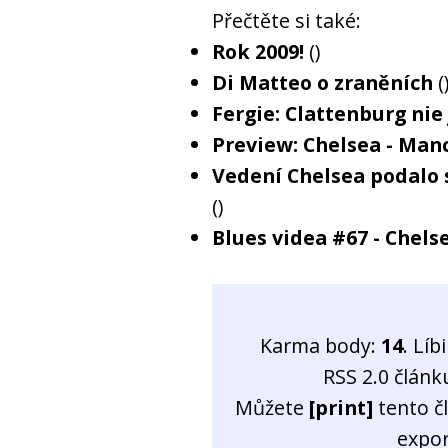
Přečtěte si také:
Rok 2009!
()
Di Matteo o zraněních
(
Fergie: Clattenburg nie 
Preview: Chelsea - Man
Vedení Chelsea podalo 
()
Blues videa #67 - Chel
Karma body:
14
. Líb
RSS 2.0 člán
Můžete
[print]
tento č
expo