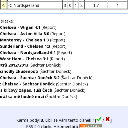
4.
FC Nordsjaelland
3
0
1
2
1:7
1
si také:
 Chelsea - Wigan 4:1
(Report)
Chelsea - Aston Villa 8:0
(Report)
 Monterrey - Chelsea 1:3
(Report)
 Sunderland - Chelsea 1:3
(Report)
 Chelsea - Nordsjaelland 6:1
(Report)
 West Ham - Chelsea 3:1
(Report)
strů 2012/2013
(Šachtar Doněck)
ozhodly zkušenosti
(Šachtar Doněck)
 Chelsea - Šachtar Doněck 3:2
(Šachtar Doněck)
: Chelsea - Šachtar Doněck
(Šachtar Doněck)
s klíčový zápas, tuší Čech
(Šachtar Doněck)
orážka mě hodně mrzí
(Šachtar Doněck)
Karma body:
3
. Líbil se Vám tento článek ? [
/
]
RSS 2.0 článku + komentářů