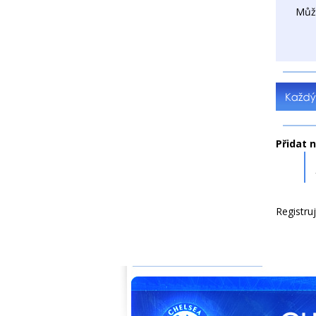
Můž
Přidat 
Registru