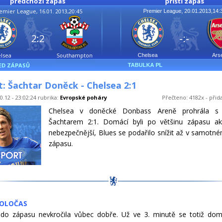
předchozí zápas
příští zápas
emier League, 16.01. 2013,20:45
Premier League, 20.01.2013,14:
2:2
-:-
lsea
Southampton
Chelsea
Ars
ED ZÁPASŮ
TABULKA PL
: Šachtar Doněck - Chelsea 2:1
0.12 - 23:02:24 rubrika:
Evropské poháry
Přečteno: 4182x - přid
Chelsea v doněcké Donbass Areně prohrála s
Šachtarem 2:1. Domácí byli po většinu zápasu akti
nebezpečnější, Blues se podařilo snížit až v samotn
zápasu.
POLOČAS
do zápasu nevkročila vůbec dobře. Už ve 3. minutě se totiž dom