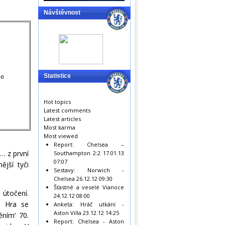
Návštěvnost
Statistics
le
Hot topics
Latest comments
Latest articles
Most karma
Most viewed
Report: Chelsea –
… z první
Southampton 2:2
17.01.13
07:07
ější tyči
Sestavy: Norwich -
Chelsea
26.12.12 09:30
Šťastné a veselé Vianoce
 útočení.
24.12.12 08:00
í. Hra se
Anketa: Hráč utkání -
Aston Villa
23.12.12 14:25
ěním‘ 70.
Report: Chelsea - Aston