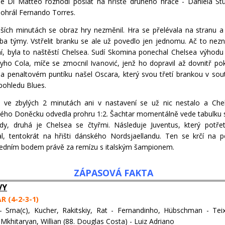
e Di Matteo rozhodl poslat na hřiště druhého hráče - Daniela Stu
ohrál Fernando Torres.
lších minutách se obraz hry nezměnil. Hra se přelévala na stranu a
oba týmy. Vstřelit branku se ale už povedlo jen jednomu. Ač to ne
í, byla to naštěstí Chelsea. Sudí Skomina ponechal Chelsea výhodu
yho Cola, míče se zmocnil Ivanović, jenž ho dopravil až dovnitř p
a penaltovém puntíku našel Oscara, který svou třetí brankou v soutě
 pohledu Blues.
 ve zbylých 2 minutách ani v nastavení se už nic nestalo a Che
kého Doněcku odvedla prohru 1:2. Šachtar momentálně vede tabulku 
y, druhá je Chelsea se čtyřmi. Následuje Juventus, který potře
l, tentokrát na hřišti dánského Nordsjaellandu. Ten se krčí na 
jedním bodem právě za remízu s italským šampionem.
ZÁPASOVÁ FAKTA
VY
 (4-2-3-1)
- Srna(c), Kucher, Rakitskiy, Rat - Fernandinho, Hübschman - Teix
, Mkhitaryan, Willian (88. Douglas Costa) - Luiz Adriano