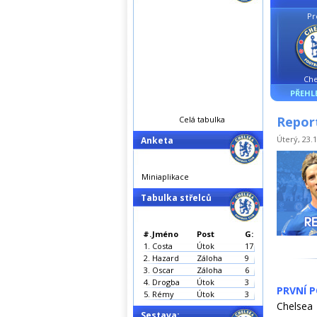
Pr
Che
PŘEHL
Report
Celá tabulka
Úterý, 23.1
Anketa
Miniaplikace
Tabulka střelců
#.
Jméno
Post
G:
1.
Costa
Útok
17
2.
Hazard
Záloha
9
3.
Oscar
Záloha
6
4.
Drogba
Útok
3
PRVNÍ 
5.
Rémy
Útok
3
Chelsea 
Sestava: