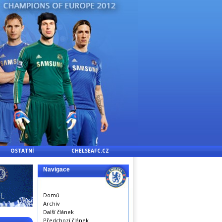
OSTATNÍ
CHELSEAFC.CZ
Navigace
Domů
Archív
Další článek
Předchozí článek