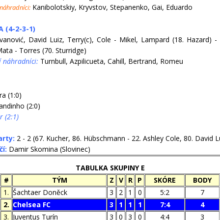
Kanibolotskiy, Kryvstov, Stepanenko, Gai, Eduardo
 náhradníci:
 (4-2-3-1)
vanović, David Luiz, Terry(c), Cole - Mikel, Lampard (18. Hazard) -
ata - Torres (70. Sturridge)
í náhradníci:
Turnbull, Azpilicueta, Cahill, Bertrand, Romeu
ra (1:0)
andinho (2:0)
r (2:1)
arty:
2 - 2 (67. Kucher, 86. Hübschmann - 22. Ashley Cole, 80. David L
í:
Damir Skomina (Slovinec)
TABULKA SKUPINY E
#
TÝM
Z
V
R
P
SKÓRE
BODY
1.
Šachtaer Doněck
3
2
1
0
5:2
7
2.
Chelsea FC
3
1
1
1
7:4
4
3.
Juventus Turín
3
0
3
0
4:4
3