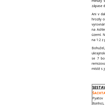
minuty s
zápase d
Ani v da
hrozily 
vyrovnán
na Ashle
území. N
na 1:2 z
Bohužel,
ukrajins
se 7 bod
remizova
místě s 
SESTA
ŠACHTAR
Pyatov 
Ilsinho)