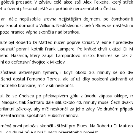
 gólově prosadit. V závěru celé akce stál Alex Teixeira, který střel
ho území překonal ještě ani pořádně nerozehřátého Čecha.
 ani dále nepůsobila zrovna nejjistějším dojmem, po čtvrthodině
vyniknout domácího Williana. Nedůslednost beků Blues se naštěstí n
 zpoza hranice vápna skončila nad brankou.
nutě byl Roberto Di Matteo nucen poprvé střídat. V jedné z předešlýc
louznutí poranil kotník Frank Lampard. Po krátké chvíli ukázal Di 
eného Hazarda, který zaujal Lampardovo místo. Ramires se tak z
áhl do defenzivní dvojice k Mikelovi.
 zůstával aktivnějším týmem, i když okolo 30. minuty se do dv
 šancí dostal Fernando Torres, ale ať už díky poslední záchraně o
motného brankáře, míč v síti neskončil.
al, že se Chelsea po překvapivém gólu z úvodu zápasu oklepe, m
 Naopak, tlak Šachtaru dále sílil. Okolo 40. minuty musel Čech dvakrá
brilantní zákroky, aby míč neskončil za jeho zády. Ve druhém případ
prezentačnímu spoluhráči Hübschmannovi.
 méně první poločas skončil - štěstí pro Blues. Na Robertu Di Matteov
ol - do druhé půle s hráči něco převratného provést.