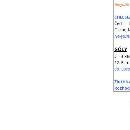
Nevyužití
CHELSEA
Čech - I
Oscar, M
Nevyužit
GÓLY
3. Teixei
52. Fern
88. Osca
Žluté k
Rozhodč