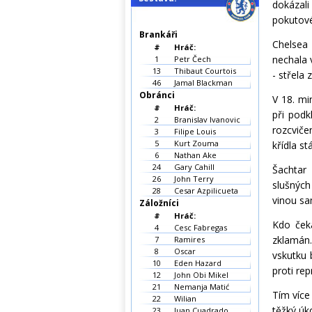
dokázali
pokutové
Brankáři
Chelsea
#
Hráč:
nechala 
1
Petr Čech
13
Thibaut Courtois
- střela
46
Jamal Blackman
Obránci
V 18. mi
#
Hráč:
při podk
2
Branislav Ivanovic
rozcvič
3
Filipe Louis
5
Kurt Zouma
křídla st
6
Nathan Ake
24
Gary Cahill
Šachtar
26
John Terry
slušných
28
Cesar Azpilicueta
vinou sa
Záložníci
#
Hráč:
Kdo ček
4
Cesc Fabregas
zklamán.
7
Ramires
8
Oscar
vskutku 
10
Eden Hazard
proti re
12
John Obi Mikel
21
Nemanja Matić
Tím více
22
Wilian
těžký úk
23
Juan Cuadrado