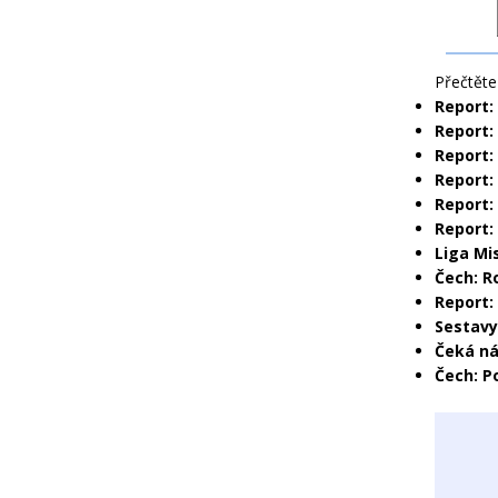
Přečtěte 
Report:
Report: 
Report:
Report:
Report:
Report:
Liga Mi
Čech: R
Report:
Sestavy
Čeká ná
Čech: P