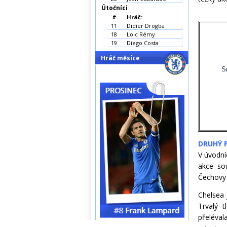
Útočníci
#
Hráč:
11
Didier Drogba
18
Loic Rémy
19
Diego Costa
Hráč měsíce
Sr
DRUHÝ 
V úvodní
akce sou
Čechovy 
Chelsea 
Trvalý t
přeléval