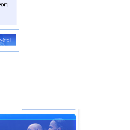
PDF]
.