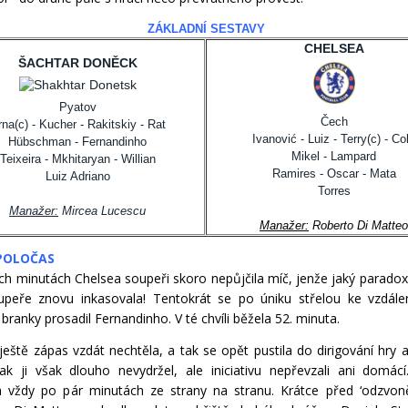
ZÁKLADNÍ SESTAVY
CHELSEA
ŠACHTAR DONĚCK
Pyatov
Čech
na(c) - Kucher - Rakitskiy - Rat
Ivanović - Luiz - Terry(c) - Co
Hübschman - Fernandinho
Mikel - Lampard
Teixeira -
Mkhitaryan
- Willian
Ramires - Oscar - Mata
Luiz Adriano
Torres
Manažer:
Mircea Lucescu
Manažer:
Roberto Di Matteo
POLOČAS
ch minutách Chelsea soupeři skoro nepůjčila míč, jenže jaký paradox
peře znovu inkasovala! Tentokrát se po úniku střelou ke vzdálen
branky prosadil Fernandinho. V té chvíli běžela 52. minuta.
ještě zápas vzdát nechtěla, a tak se opět pustila do dirigování hry a
lak ji však dlouho nevydržel, ale iniciativu nepřevzali ani domác
a vždy po pár minutách ze strany na stranu. Krátce před ‘odzvon