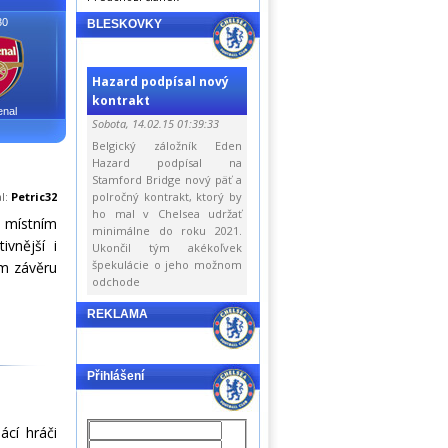
30
BLESKOVKY
Hazard podpísal nový
kontrakt
enal
Sobota, 14.02.15 01:39:33
Belgický záložník Eden
Hazard podpísal na
Stamford Bridge nový päť a
al:
Petric32
polročný kontrakt, ktorý by
ho mal v Chelsea udržať
 místním
minimálne do roku 2021.
vnější i
Ukončil tým akékoľvek
špekulácie o jeho možnom
ém závěru
odchode
REKLAMA
Přihlášení
ácí hráči