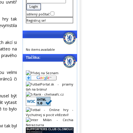
ou uvnitř
sdílený počítač
 hry tak
Registruj se!
evymstila
h akcí si
Matteo na
No items available
 pravého
Tlačítka:
ou velmi
bránců či
usel být
t vytasit
ě to bylo
i tak byl