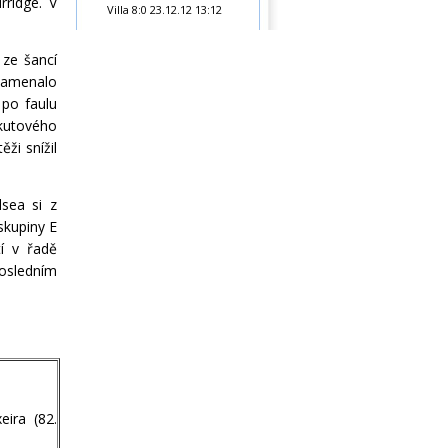
rridge. V
Villa 8:0
23.12.12 13:12
 ze šancí
znamenalo
 po faulu
okutového
ži snížil
lsea si z
skupiny E
tí v řadě
posledním
eira (82.