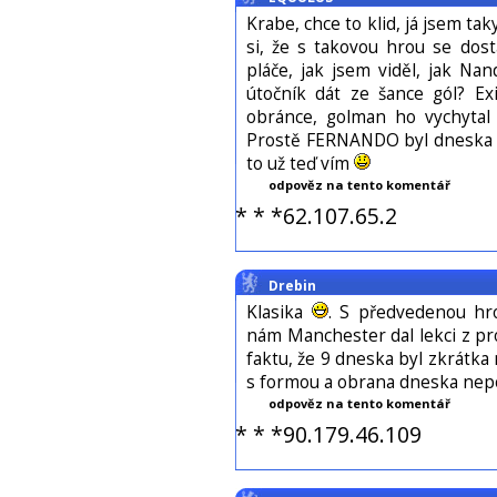
Krabe, chce to klid, já jsem ta
si, že s takovou hrou se dos
pláče, jak jsem viděl, jak Nan
útočník dát ze šance gól? Exi
obránce, golman ho vychytal a 
Prostě FERNANDO byl dneska nej
to už teď vím
odpověz na tento komentář
* * *62.107.65.2
Drebin
Klasika
. S předvedenou hr
nám Manchester dal lekci z pro
faktu, že 9 dneska byl zkrátka
s formou a obrana dneska nepo
odpověz na tento komentář
* * *90.179.46.109