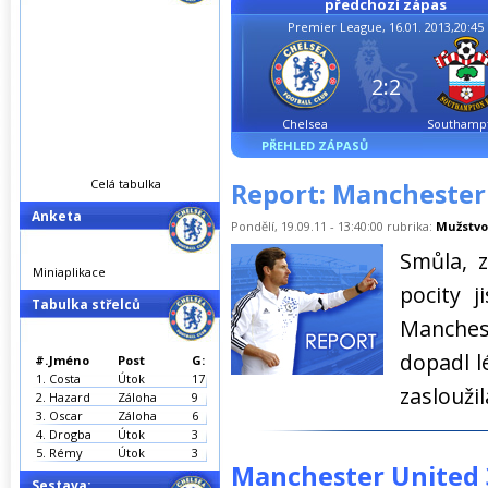
předchozí zápas
Premier League, 16.01. 2013,20:45
2:2
Chelsea
Southamp
PŘEHLED ZÁPASŮ
Celá tabulka
Report: Manchester 
Anketa
Pondělí, 19.09.11 - 13:40:00 rubrika:
Mužstvo
Smůla, z
Miniaplikace
pocity 
Tabulka střelců
Manches
dopadl l
#.
Jméno
Post
G:
1.
Costa
Útok
17
zaslouži
2.
Hazard
Záloha
9
3.
Oscar
Záloha
6
4.
Drogba
Útok
3
5.
Rémy
Útok
3
Manchester United 3
Sestava: