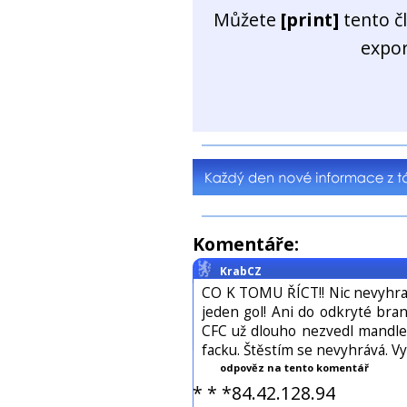
Můžete
[print]
tento č
expo
Komentáře:
KrabCZ
CO K TOMU ŘÍCT!! Nic nevyhraje
jeden gol! Ani do odkryté bra
CFC už dlouho nezvedl mandle! 
facku. Štěstím se nevyhrává. 
odpověz na tento komentář
* * *84.42.128.94