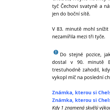
tyč Čechovi svatyně a n
jen do boční sítě.
V 83. minutě mohl snížit
nezamířila mezi tři tyče.
Do stejné pozice, ja
dostal v 90. minutě B
trestuhodně zahodil, kdy
vykopl míč na poslední chv
Známka, kterou si Chels
Známka, kterou si Chels
Kdy 1 znamená skvělý výkon