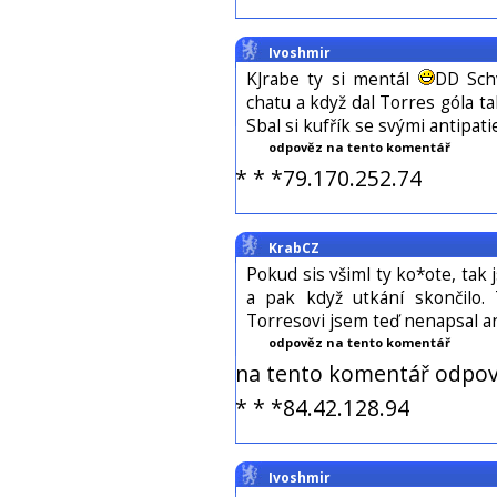
Ivoshmir
KJrabe ty si mentál
DD Sch
chatu a když dal Torres góla tak
Sbal si kufřík se svými antipat
odpověz na tento komentář
* * *79.170.252.74
KrabCZ
Pokud sis všiml ty ko*ote, tak
a pak když utkání skončilo.
Torresovi jsem teď nenapsal ani
odpověz na tento komentář
na tento komentář odpov
* * *84.42.128.94
Ivoshmir