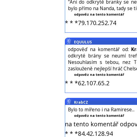
"Ani do odkryté branky se neu
bylo přímo na Nanda, tady se 
odpověz na tento komentář
* * *79.170.252.74
EQUULUS
odpověď na komentář od:
K
odkryté brány se neumí trefi
Nesouhlasím s tebou, nez To
zaslouženě nejlepší hráč Chels
odpověz na tento komentář
* * *62.107.65.2
KrabCZ
Bylo to mířeno i na Ramirese...
odpověz na tento komentář
na tento komentář odpov
* * *84.42.128.94