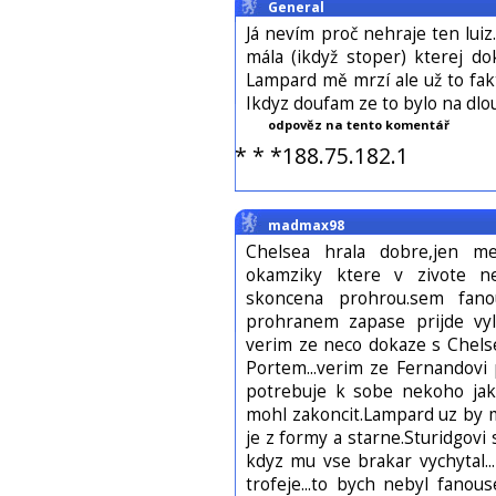
General
Já nevím proč nehraje ten luiz
mála (ikdyž stoper) kterej d
Lampard mě mrzí ale už to fakt
Ikdyz doufam ze to bylo na dl
odpověz na tento komentář
* * *188.75.182.1
madmax98
Chelsea hrala dobre,jen me
okamziky ktere v zivote ne
skoncena prohrou.sem fan
prohranem zapase prijde vylep
verim ze neco dokaze s Chelse
Portem...verim ze Fernandovi 
potrebuje k sobe nekoho jak
mohl zakoncit.Lampard uz by m
je z formy a starne.Sturidgovi
kdyz mu vse brakar vychytal..
trofeje...to bych nebyl fanous