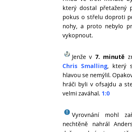
který dostal přetažený 
pokus o střelu doproti 
nohy, a proto nebylo p
vykopnout.
Jenže v
7. minutě
zm
Chris Smalling
, který 
hlavou se nemýlil. Opakov
hráči byli v ofsajdu a st
velmi zaváhal.
1:0
Vyrovnání mohl zař
nechtěně nahrál Ander