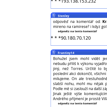
* * *193.138.153.232
Stenley
odpověď na komentář od:
K
mireno na ramirese? i kdyz gol 
odpověz na tento komentář
* * *90.180.70.120
Frantiny14
Bohužel jsem mohl vidět je
nebudu přiliš k výkonu vyjadř
jiný, než Torres. Určitě to 
poslední akci dokončil, všichni 
milujeme. On ale trestuhodně
slabší nohu, mohl mu nějak po
Podle mě si zaslouží na další zá
Jinak ještě výše komentujíc
Andrého příjmení je prostě Vil
odpověz na tento komentář