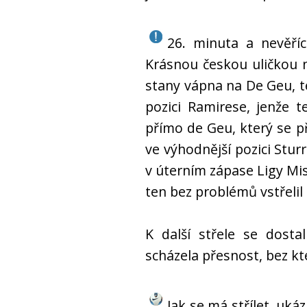
26. minuta a nevěřící
Krásnou českou uličkou n
stany vápna na De Geu, te
pozici Ramirese, jenže t
přímo de Geu, který se p
ve výhodnější pozici Sturr
v úterním zápase Ligy Mi
ten bez problémů vstřelil 
K další střele se dostal
scházela přesnost, bez k
Jak se má střílet, uká