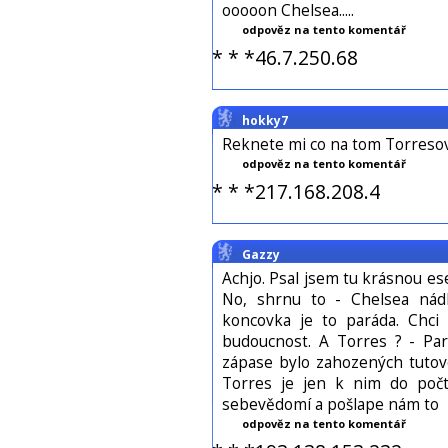
ooooon Chelsea.....
odpověz na tento komentář
* * *46.7.250.68
hokky7
Reknete mi co na tom Torresovi 
odpověz na tento komentář
* * *217.168.208.4
Gazzy
Achjo. Psal jsem tu krásnou ese
No, shrnu to - Chelsea nád
koncovka je to paráda. Chci
budoucnost. A Torres ? - Par
zápase bylo zahozených tutove
Torres je jen k nim do po
sebevědomí a pošlape nám to
odpověz na tento komentář