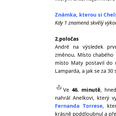
Známka, kterou si Chels
Kdy 1 znamená skvělý výkon
2.poločas
André na výsledek prv
změnou. Místo chabého L
místo Maty postavil do 
Lamparda, a jak se za 30 
Ve
46. minutě
, hned
nahrál Anelkovi, který 
Fernanda Torrese
, kte
krásně poddloubnul a př