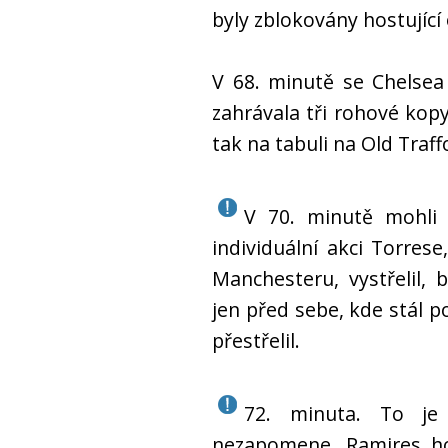
byly zblokovány hostující
V 68. minutě se Chelsea
zahrávala tři rohové kopy
tak na tabuli na Old Traffo
V 70. minutě mohli 
individuální akci Torrese,
Manchesteru, vystřelil, 
jen před sebe, kde stál po
přestřelil.
72. minuta. To je
nezapomene. Ramires h