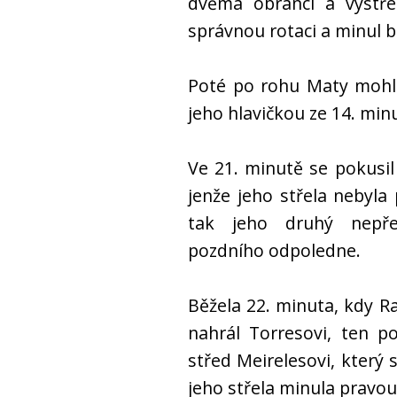
dvěma obránci a vystřel
správnou rotaci a minul b
Poté po rohu Maty mohl 
jeho hlavičkou ze 14. mi
Ve 21. minutě se pokusil
jenže jeho střela nebyla
tak jeho druhý nepře
pozdního odpoledne.
Běžela 22. minuta, kdy Ra
nahrál Torresovi, ten p
střed Meirelesovi, který
jeho střela minula pravou