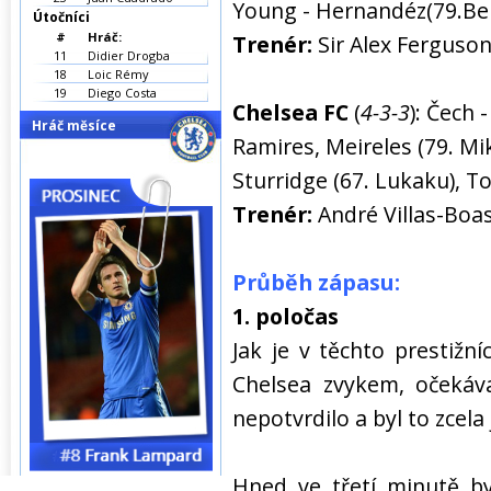
Young - Hernandéz(79.Be
Útočníci
#
Hráč:
Trenér:
Sir Alex Ferguso
11
Didier Drogba
18
Loic Rémy
19
Diego Costa
Chelsea FC
(
4-3-3
): Čech 
Hráč měsíce
Ramires, Meireles (79. Mik
Sturridge (67. Lukaku), T
Trenér:
André Villas-Boa
Průběh zápasu:
1. poločas
Jak je v těchto prestiž
Chelsea zvykem, očekáva
nepotvrdilo a byl to zcela 
Hned ve třetí minutě by