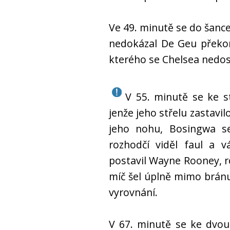
Ve 49. minutě se do šance 
nedokázal De Geu překon
kterého se Chelsea nedost
V 55. minutě se ke s
jenže jeho střelu zastavil
jeho nohu, Bosingwa se
rozhodčí viděl faul a v
postavil Wayne Rooney, ro
míč šel úplně mimo bránu
vyrovnání.
V 67. minutě se ke dvou