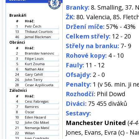
Branky:
8. Smalling, 37. 
Brankáři
ŽK:
80. Valencia, 85. Fletch
#
Hráč:
Držení míče:
57% - 43%
1
Petr Čech
13
Thibaut Courtois
Celkem střely:
12 - 20
46
Jamal Blackman
Obránci
Střely na branku:
7- 9
#
Hráč:
2
Branislav Ivanovic
Rohové kopy:
4 - 10
3
Filipe Louis
Fauly:
11 - 12
5
Kurt Zouma
6
Nathan Ake
Ofsajdy:
2 - 0
24
Gary Cahill
26
John Terry
Penalty:
1 (v 56. min. ji
28
Cesar Azpilicueta
Záložníci
Rozhodčí:
Phil Dowd
#
Hráč:
4
Cesc Fabregas
Diváci:
75 455 diváků
7
Ramires
Sestavy:
8
Oscar
10
Eden Hazard
Manchester United
(
4-4
12
John Obi Mikel
21
Nemanja Matić
Jones, Evans, Evra (c) - Na
22
Wilian
23
Juan Cuadrado