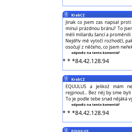
KrabCZ
Jinak co jsem zas napsal prot
minul prázdnou bránu? To jsem 
měli miliardu šancí a proměnili
Nejdřív mě vytočí rozhodčí, pa
osočují z něčeho, co jsem neřekl
odpověz na tento komentář
* * *84.42.128.94
KrabCZ
EQUULUS a jelikož mám ne
rejpnout... Bez něj by sme byli 
To je podle tebe snad nějáká v
odpověz na tento komentář
* * *84.42.128.94
EQUULUS