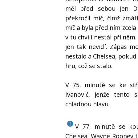
měl před sebou jen D
překročil míč, čímž zmát
míč a byla před ním zcela
v tu chvíli nestál při ně
jen tak nevidí. Zápas m
nestalo a Chelsea, pokud 
hru, což se stalo.
V 75. minutě se ke stř
Ivanović, jenže tento 
chladnou hlavu.
V 77. minutě se kous
Chelsea, Wayne Rooney to