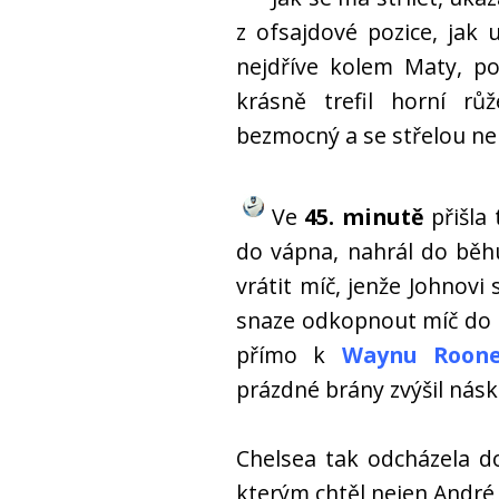
z ofsajdové pozice, jak
nejdříve kolem Maty, p
krásně trefil horní rů
bezmocný a se střelou ne
Ve
45. minutě
přišla
do vápna, nahrál do běh
vrátit míč, jenže Johnovi 
snaze odkopnout míč do be
přímo k
Waynu Roon
prázdné brány zvýšil nás
Chelsea tak odcházela d
kterým chtěl nejen André 