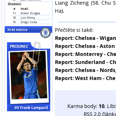
Liang Zicheng (58. Chu S
Útočníci
#
Hráč:
Ha).
11
Didier Drogba
18
Loic Rémy
19
Diego Costa
Přečtěte si také:
Hráč měsíce
Report: Chelsea - Wigan
Report: Chelsea - Aston 
Report: Monterrey - Che
Report: Sunderland - Ch
Report: Chelsea - Nords
Report: West Ham - Chel
Karma body:
10
. Líb
RSS 2.0 člán