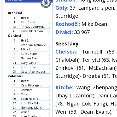
Góly:
37. Lampard z pen., 
Brankáři
Sturridge
#
Hráč:
1
Petr Čech
Rozhodčí:
Mike Dean
13
Thibaut Courtois
Diváci:
33 967
46
Jamal Blackman
Obránci
#
Hráč:
Seestavy:
2
Branislav Ivanovic
3
Filipe Louis
Chelsea:
Turnbull (63. H
5
Kurt Zouma
6
Nathan Ake
Chalobah), Terry(c) (63. I
24
Gary Cahill
Zhirkov (61. McEachran
26
John Terry
28
Cesar Azpilicueta
Sturridge)- Drogba (61. To
Záložníci
#
Hráč:
4
Cesc Fabregas
Kitche:
Wang Zhenpang- 
7
Ramires
Ubay Luzardo(c), Dani Can
8
Oscar
10
Eden Hazard
(78. Ngan Lok Fung), H
12
John Obi Mikel
21
Nemanja Matić
Wen (53. Dean Evans), 
22
Wilian
23
Juan Cuadrado