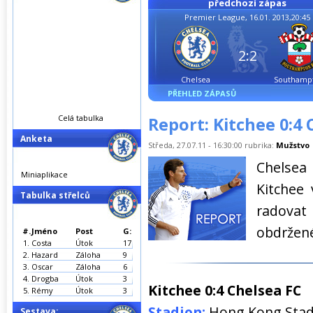
předchozí zápas
Premier League, 16.01. 2013,20:45
2:2
Chelsea
Southamp
PŘEHLED ZÁPASŮ
Celá tabulka
Report: Kitchee 0:4 
Anketa
Středa, 27.07.11 - 16:30:00 rubrika:
Mužstvo
Chelsea
Miniaplikace
Kitchee
Tabulka střelců
radovat
obdržené
#.
Jméno
Post
G:
1.
Costa
Útok
17
2.
Hazard
Záloha
9
3.
Oscar
Záloha
6
4.
Drogba
Útok
3
Kitchee 0:4 Chelsea FC
5.
Rémy
Útok
3
Stadion:
Hong Kong Sta
Sestava: