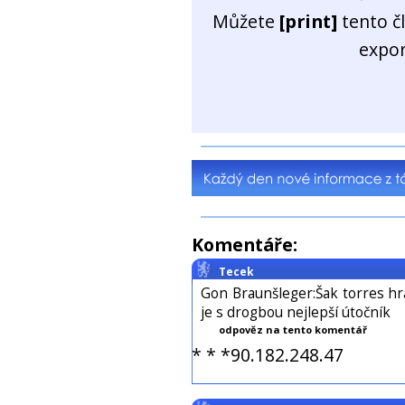
Můžete
[print]
tento č
expo
Komentáře:
Tecek
Gon Braunšleger:Šak torres hr
je s drogbou nejlepší útočník
odpověz na tento komentář
* * *90.182.248.47