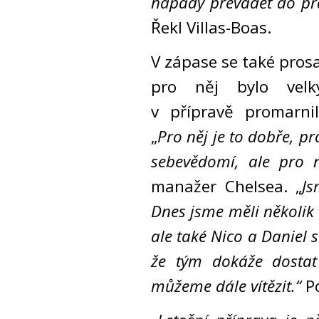
nápady převádět do prax
Řekl Villas-Boas.
V zápase se také prosa
pro něj bylo velký
v přípravě promarnil
„
Pro něj je to dobře, pro
sebevědomí, ale pro n
manažer Chelsea. „
Js
Dnes jsme měli několik
ale také Nico a Daniel 
že tým dokáže dosta
můžeme dále vítězit.“
P