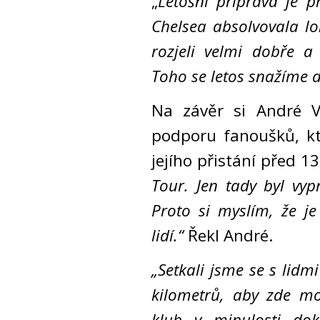
„
Letošní příprava je 
Chelsea absolvovala lo
rozjeli velmi dobře a
Toho se letos snažíme 
Na závěr si André Vi
podporu fanoušků, kt
jejího přistání před 13
Tour. Jen tady byl vyp
Proto si myslím, že je
lidí.“
Řekl André.
„Setkali jsme se s lidm
kilometrů, aby zde mo
klub v minulosti do