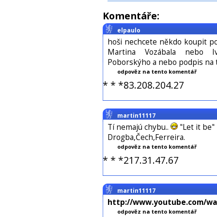
Komentáře:
elpaulo
hoši nechcete někdo koupit p
Martina Vozábala nebo I
Poborskýho a nebo podpis na t
odpověz na tento komentář
* * *83.208.204.27
martin11117
Tí nemajú chybu..
"Let it be"
Drogba,Čech,Ferreira.
odpověz na tento komentář
* * *217.31.47.67
martin11117
http://www.youtube.com/wa
odpověz na tento komentář