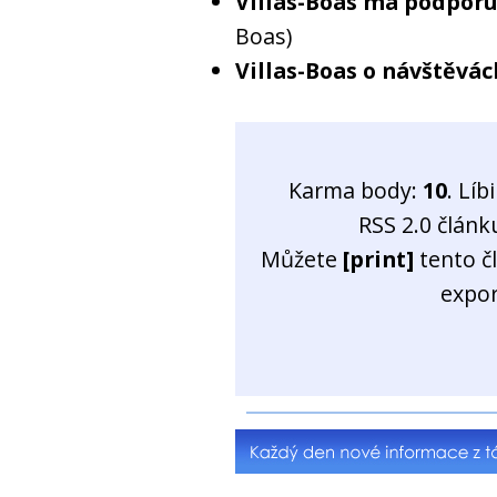
Villas-Boas má podporu
Boas)
Villas-Boas o návštěvá
Karma body:
10
. Líb
RSS 2.0 člán
Můžete
[print]
tento č
expo