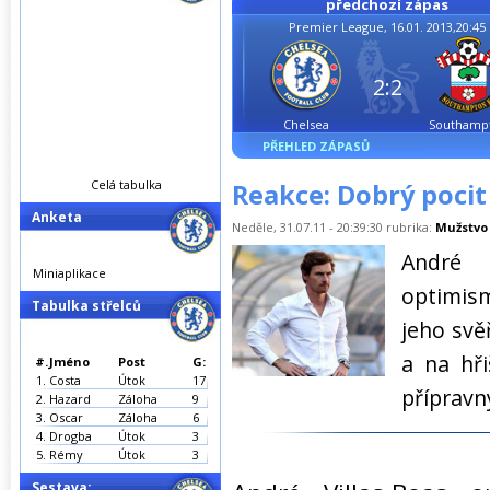
předchozí zápas
Premier League, 16.01. 2013,20:45
2:2
Chelsea
Southamp
PŘEHLED ZÁPASŮ
Celá tabulka
Reakce: Dobrý poci
Anketa
Neděle, 31.07.11 - 20:39:30 rubrika:
Mužstvo
André 
Miniaplikace
optimism
Tabulka střelců
jeho svě
a na hři
#.
Jméno
Post
G:
1.
Costa
Útok
17
přípravn
2.
Hazard
Záloha
9
3.
Oscar
Záloha
6
4.
Drogba
Útok
3
5.
Rémy
Útok
3
Sestava: