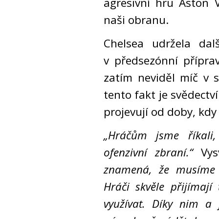
agresivní hru Aston V
naši obranu.
Chelsea udržela dalš
v předsezónní přípra
zatím neviděl míč v s
tento fakt je svědectv
projevují od doby, kd
„Hráčům jsme říkali,
ofenzivní zbraní.“
Vys
znamená, že musíme z
Hráči skvěle přijímají
využívat. Díky nim a