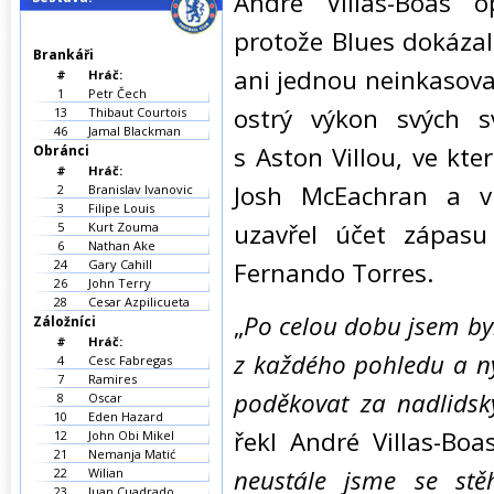
André Villas-Boas o
protože Blues dokázal
Brankáři
ani jednou neinkasova
#
Hráč:
1
Petr Čech
ostrý výkon svých 
13
Thibaut Courtois
46
Jamal Blackman
s Aston Villou, ve kte
Obránci
#
Hráč:
Josh McEachran a v
2
Branislav Ivanovic
3
Filipe Louis
uzavřel účet zápas
5
Kurt Zouma
6
Nathan Ake
24
Gary Cahill
Fernando Torres.
26
John Terry
28
Cesar Azpilicueta
„
Po celou dobu jsem byl
Záložníci
#
Hráč:
z každého pohledu a n
4
Cesc Fabregas
7
Ramires
poděkovat za nadlidský
8
Oscar
10
Eden Hazard
řekl André Villas-Boas
12
John Obi Mikel
21
Nemanja Matić
neustále jsme se stě
22
Wilian
23
Juan Cuadrado