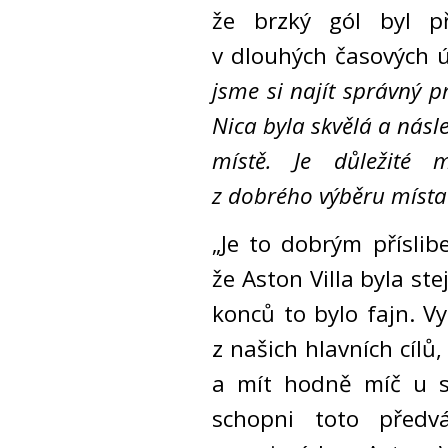
že brzký gól byl p
v dlouhých časových ú
jsme si najít správný 
Nica byla skvělá a násl
místě. Je důležité mí
z dobrého výběru místa
„Je to dobrým přísli
že Aston Villa byla st
konců to bylo fajn. Vyt
z našich hlavních cílů,
a mít hodně míč u s
schopni toto předv