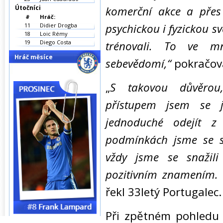
Útočníci
komerční akce a přes 
#
Hráč:
psychickou i fyzickou sv
11
Didier Drogba
18
Loic Rémy
19
Diego Costa
trénovali. To ve m
Hráč měsíce
sebevědomí,“
pokračova
„
S takovou důvěrou,
přístupem jsem se j
jednoduché odejít 
podmínkách jsme se s
vždy jsme se snažili
pozitivním znamením. 
řekl 33letý Portugalec.
Při zpětném pohledu n