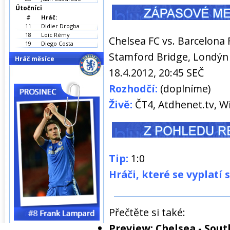
Útočníci
#
Hráč:
11
Didier Drogba
18
Loic Rémy
Chelsea FC vs. Barcelona 
19
Diego Costa
Stamford Bridge, Londýn
Hráč měsíce
18.4.2012, 20:45 SEČ
Rozhodčí:
(doplníme)
Živě:
ČT4, Atdhenet.tv, Wi
Tip:
1:0
Hráči, které se vyplatí 
Přečtěte si také:
Preview: Chelsea - So