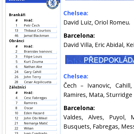
Chelsea:
Brankáři
#
Hráč:
David Luiz, Oriol Romeu.
1
Petr Čech
13
Thibaut Courtois
Barcelona:
46
Jamal Blackman
Obránci
David Villa, Eric Abidal, K
#
Hráč:
2
Branislav Ivanovic
3
Filipe Louis
5
Kurt Zouma
6
Nathan Ake
24
Gary Cahill
Chelsea:
26
John Terry
28
Cesar Azpilicueta
Čech – Ivanovic, Cahill
Záložníci
#
Hráč:
Ramires, Mata, Sturridge 
4
Cesc Fabregas
7
Ramires
Barcelona:
8
Oscar
10
Eden Hazard
Valdes, Alves, Puyol, M
12
John Obi Mikel
21
Nemanja Matić
Busquets, Fabregas, Messi
22
Wilian
23
Juan Cuadrado