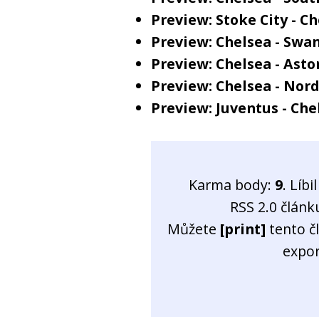
Preview: Stoke City - C
Preview: Chelsea - Swa
Preview: Chelsea - Aston
Preview: Chelsea - Nor
Preview: Juventus - Che
Karma body:
9
. Líb
RSS 2.0 člán
Můžete
[print]
tento č
expo