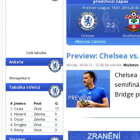
předchozí zápas
Premier League, 16.01. 2013,20:45
2:2
Chelsea
Southamp
PŘEHLED ZÁPASŮ
Celá tabulka
Preview: Chelsea vs
Anketa
Středa, 18.04.12 - 12:43:54 rubrika:
Mužstvo
Chelsea
Miniaplikace
semifin
Tabulka střelců
Bridge p
#.
Jméno
Post
G:
1.
Costa
Útok
17
2.
Hazard
Záloha
9
3.
Oscar
Záloha
6
4.
Drogba
Útok
3
5.
Rémy
Útok
3
Sestava: