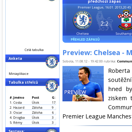
předchozí zápas
Premier League, 16.01. 2013,20:45
2:2
Chelsea
Southamp
PŘEHLED ZÁPASŮ
Celá tabulka
Preview: Chelsea - 
Anketa
Sobota, 11.08.12 - 19:42:00 rubrika:
Communi
Roberta
Miniaplikace
soutěžn
Tabulka střelců
hned by
ziskem 
#.
Jméno
Post
G:
1.
Costa
Útok
17
Communit
2.
Hazard
Záloha
9
3.
Oscar
Záloha
6
Premier League Manchest
4.
Drogba
Útok
3
5.
Rémy
Útok
3
Sestava: