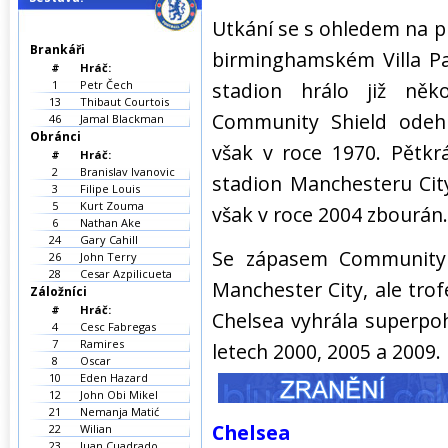
Utkání se s ohledem na pr
Brankáři
birminghamském Villa Pa
#
Hráč:
1
Petr Čech
stadion hrálo již něk
13
Thibaut Courtois
Community Shield odehr
46
Jamal Blackman
Obránci
však v roce 1970. Pětkr
#
Hráč:
2
Branislav Ivanovic
stadion Manchesteru Cit
3
Filipe Louis
5
Kurt Zouma
však v roce 2004 zbourán.
6
Nathan Ake
24
Gary Cahill
Se zápasem Community S
26
John Terry
28
Cesar Azpilicueta
Manchester City, ale trofe
Záložníci
#
Hráč:
Chelsea vyhrála superpohá
4
Cesc Fabregas
7
Ramires
letech 2000, 2005 a 2009.
8
Oscar
10
Eden Hazard
12
John Obi Mikel
21
Nemanja Matić
Chelsea
22
Wilian
23
Juan Cuadrado