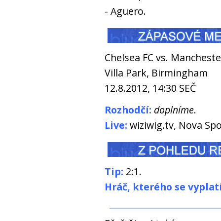
- Aguero.
Chelsea FC vs. Manchester
Villa Park, Birmingham
12.8.2012, 14:30 SEČ
Rozhodč
í:
doplníme
.
Live:
wiziwig.tv, Nova Spo
Tip:
2:1.
Hráč, kterého se vyplat