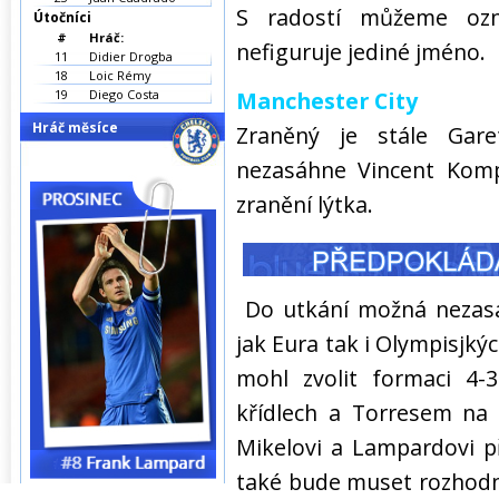
S radostí můžeme ozn
Útočníci
#
Hráč:
nefiguruje jediné jméno.
11
Didier Drogba
18
Loic Rémy
19
Diego Costa
Manchester City
Hráč měsíce
Zraněný je stále Gar
nezasáhne Vincent Komp
zranění lýtka.
Do utkání možná nezasáh
jak Eura tak i Olympisjký
mohl zvolit formaci 4
křídlech a Torresem na 
Mikelovi a Lampardovi př
také bude muset rozhodno