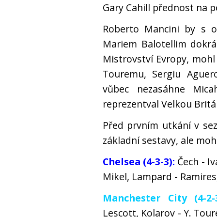
Gary Cahill přednost na p
Roberto Mancini by s o
Mariem Balotellim dokrá
Mistrovství Evropy, mohl 
Touremu, Sergiu Aguero
vůbec nezasáhne Mica
reprezentval Velkou Britán
Před prvním utkání v se
základní sestavy, ale moh
Chelsea (4-3-3):
Čech - Iv
Mikel, Lampard - Ramires,
Manchester City (4-2-3
Lescott, Kolarov - Y. Tour