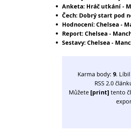
Anketa: Hráč utkání - 
Čech: Dobrý start pod
Hodnocení: Chelsea - M
Report: Chelsea - Manch
Sestavy: Chelsea - Manc
Karma body:
9
. Líb
RSS 2.0 člán
Můžete
[print]
tento č
expo