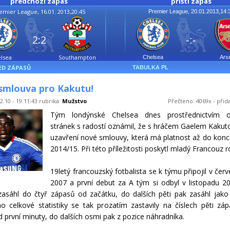
předchozí zápas
příští zápas
emier League, 16.01. 2013,20:45
Premier League, 20.01.2013,14:
2:2
-:-
lsea
Southampton
Chelsea
Ars
ED ZÁPASŮ
TABULKA PL
smlouva pro Kakutu!
2.10 - 19:11:43 rubrika:
Mužstvo
Přečteno: 4069x - přid
Tým londýnské Chelsea dnes prostřednictvím ofi
stránek s radostí oznámil, že s hráčem Gaelem Kakuto
uzavření nové smlouvy, která má platnost až do kon
2014/15. Při této příležitosti poskytl mladý Francouz 
19letý francouzský fotbalista se k týmu připojil v červ
2007 a první debut za A tým si odbyl v listopadu 2
asáhl do čtyř zápasů od začátku, do dalších pěti pak zasáhl jako s
ho celkové statistiky se tak prozatím zastavily na číslech pěti zá
d první minuty, do dalších osmi pak z pozice náhradníka.