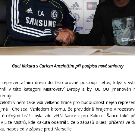
Gael Kakuta s Carlem Ancelottim při podpisu nové smlouvy
 reprezentačním dresu do této úrovně postoupil letos, když s v
hrál v této kategorii Mistrovství Evropy a byl UEFOU jmenován 
urnaje.
celotti v něm také vidí velkého hráče pro budoucnost nejen reprezen
mě i Chelsea. Vzhledem k tomu, že pravidelně hrajeme v rozestav
 útočnými hráči, byla zde větší šance i pro Kakutu. Šance také př
v Lize Mistrů, kde Kakuta odehrál 5 ze 6 zápasů Blues, přičemž ve d
ku, naposled v zápase proti Marseille.