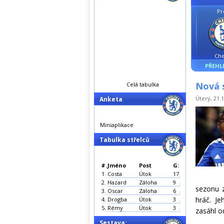
Pr
Che
PŘEHL
Nová 
Celá tabulka
Úterý, 21.1
Anketa
Miniaplikace
Tabulka střelců
#.
Jméno
Post
G:
1.
Costa
Útok
17
2.
Hazard
Záloha
9
sezonu z
3.
Oscar
Záloha
6
hráč. Je
4.
Drogba
Útok
3
5.
Rémy
Útok
3
zasáhl o
Sestava: