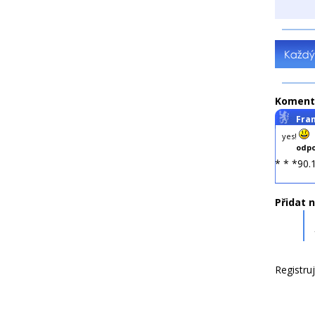
Koment
Fra
yes!
odpo
* * *90.
Přidat 
Registru