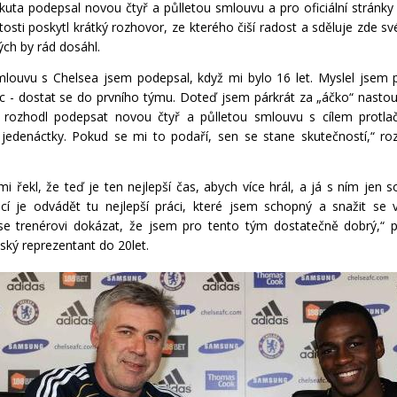
uta podepsal novou čtyř a půlletou smlouvu a pro oficiální stránky 
itosti poskytl krátký rozhovor, ze kterého čiší radost a sděluje zde sv
rých by rád dosáhl.
mlouvu s Chelsea jsem podepsal, když mi bylo 16 let. Myslel jsem
c - dostat se do prvního týmu. Doteď jsem párkrát za „áčko“ nastoup
 rozhodl podepsat novou čtyř a půlletou smlouvu s cílem protlač
 jedenáctky. Pokud se mi to podaří, sen se stane skutečností,“ ro
mi řekl, že teď je ten nejlepší čas, abych více hrál, a já s ním jen s
cí je odvádět tu nejlepší práci, které jsem schopný a snažit se v
e trenérovi dokázat, že jsem pro tento tým dostatečně dobrý,“ 
ský reprezentant do 20let.