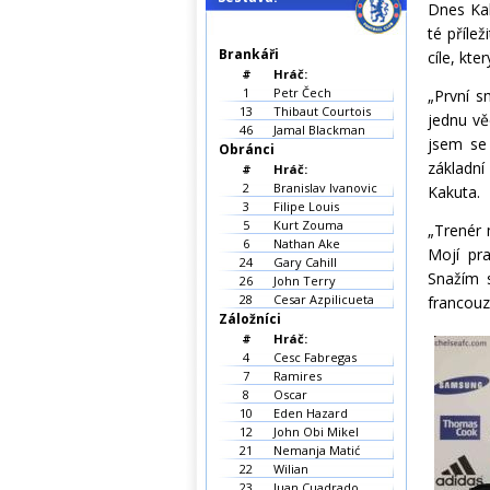
Dnes Kak
té přílež
Brankáři
cíle, kte
#
Hráč:
1
Petr Čech
„První s
13
Thibaut Courtois
jednu vě
46
Jamal Blackman
jsem se
Obránci
základní
#
Hráč:
2
Branislav Ivanovic
Kakuta.
3
Filipe Louis
5
Kurt Zouma
„Trenér 
6
Nathan Ake
Mojí pra
24
Gary Cahill
Snažím s
26
John Terry
28
Cesar Azpilicueta
francouz
Záložníci
#
Hráč:
4
Cesc Fabregas
7
Ramires
8
Oscar
10
Eden Hazard
12
John Obi Mikel
21
Nemanja Matić
22
Wilian
23
Juan Cuadrado