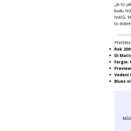
„Je to j
budu hrá
hráčů, kt
to dobré
Přečtěte 
Rok 200
Di Matt
Fergie: 
Preview
Vedení 
Blues v
Můž