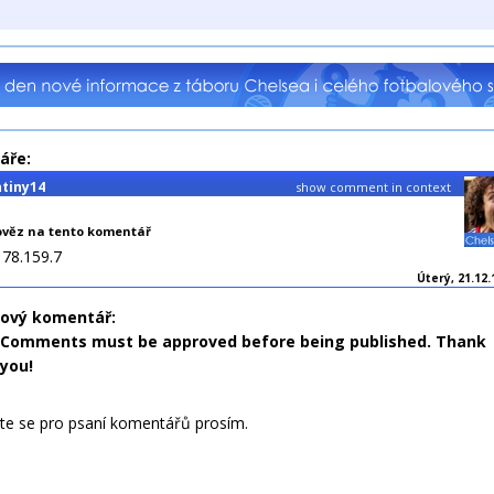
áře:
ntiny14
show comment in context
věz na tento komentář
178.159.7
Úterý, 21.12.
nový komentář:
Comments must be approved before being published. Thank
you!
jte se pro psaní komentářů prosím.