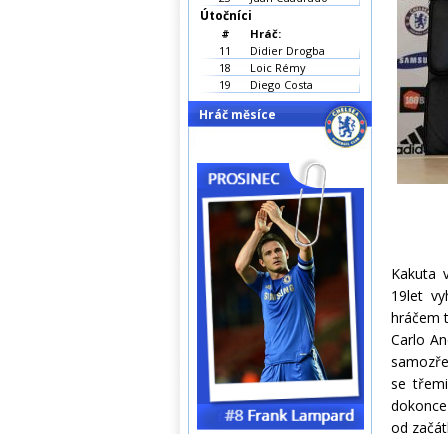
Útočníci
#
Hráč:
11
Didier Drogba
18
Loic Rémy
19
Diego Costa
Hráč měsíce
Kakuta v
19let vy
hráčem t
Carlo An
samozřej
se třemi
dokonce 
od začát