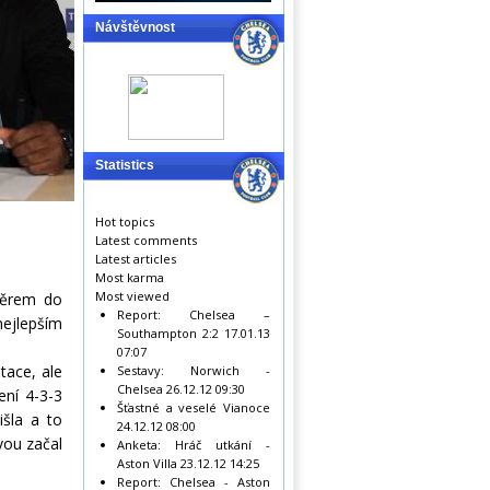
Návštěvnost
Statistics
Hot topics
Latest comments
Latest articles
Most karma
Most viewed
ýběrem do
Report: Chelsea –
nejlepším
Southampton 2:2
17.01.13
07:07
tace, ale
Sestavy: Norwich -
Chelsea
26.12.12 09:30
ení 4-3-3
Šťastné a veselé Vianoce
išla a to
24.12.12 08:00
vou začal
Anketa: Hráč utkání -
Aston Villa
23.12.12 14:25
Report: Chelsea - Aston