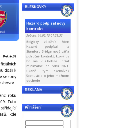
30
BLESKOVKY
Hazard podpísal nový
kontrakt
enal
Sobota, 14.02.15 01:39:33
Belgický záložník Eden
Hazard podpísal na
Stamford Bridge nový päť a
al:
Petric32
polročný kontrakt, ktorý by
ho mal v Chelsea udržať
ciálních
minimálne do roku 2021.
u došli k
Ukončil tým akékoľvek
špekulácie o jeho možnom
ce sezony
odchode
rozhovor.
REKLAMA
enci roku
009. Tuto
třídající
Přihlášení
pasů, kde