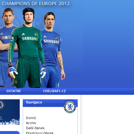
OSTATNÍ
CHELSEAFC.CZ
Navigace
Domů
Archív
Další článek
Předchozí článek