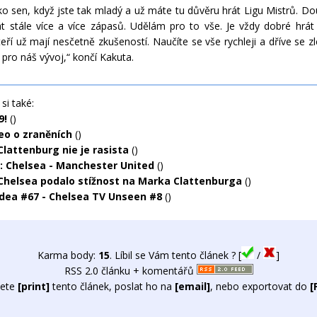
ako sen, když jste tak mladý a už máte tu důvěru hrát Ligu Mistrů. D
t stále více a více zápasů. Udělám pro to vše. Je vždy dobré hrá
eří už mají nesčetně zkušeností. Naučíte se vše rychleji a dříve se zl
 pro náš vývoj,“ končí Kakuta.
si také:
9!
()
eo o zraněních
()
Clattenburg nie je rasista
()
: Chelsea - Manchester United
()
Chelsea podalo stížnost na Marka Clattenburga
()
idea #67 - Chelsea TV Unseen #8
()
Karma body:
15
. Líbil se Vám tento článek ? [
/
]
RSS 2.0 článku + komentářů
ete
[print]
tento článek, poslat ho na
[email]
, nebo exportovat do
[