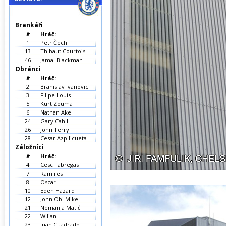
Brankáři
#
Hráč:
1
Petr Čech
13
Thibaut Courtois
46
Jamal Blackman
Obránci
#
Hráč:
2
Branislav Ivanovic
3
Filipe Louis
5
Kurt Zouma
6
Nathan Ake
24
Gary Cahill
26
John Terry
28
Cesar Azpilicueta
Záložníci
#
Hráč:
4
Cesc Fabregas
7
Ramires
8
Oscar
10
Eden Hazard
12
John Obi Mikel
21
Nemanja Matić
22
Wilian
23
Juan Cuadrado