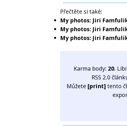
Přečtěte si také:
My photos: Jiri Famfuli
My photos: Jiri Famfuli
My photos: Jiri Famfuli
Karma body:
20
. Líb
RSS 2.0 člán
Můžete
[print]
tento č
expo