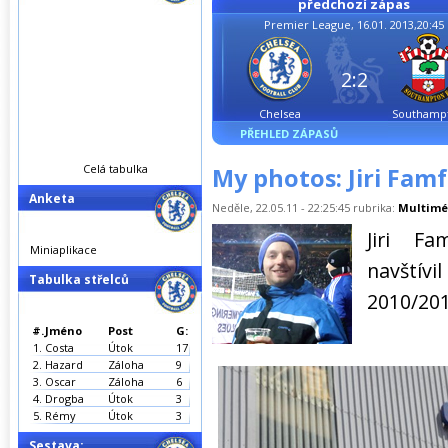
předchozí zápas
Premier League, 16.01. 2013,20:45
2:2
Chelsea
Southamp
PŘEHLED ZÁPASŮ
Celá tabulka
My photos: Jiri Famf
Anketa
Neděle, 22.05.11 - 22:25:45 rubrika:
Multimé
Jiri Fa
Miniaplikace
navštívi
Tabulka střelců
2010/201
#.
Jméno
Post
G:
1.
Costa
Útok
17
2.
Hazard
Záloha
9
3.
Oscar
Záloha
6
4.
Drogba
Útok
3
5.
Rémy
Útok
3
Sestava: