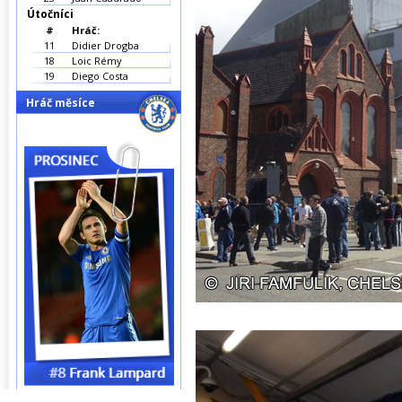
Útočníci
#
Hráč:
11
Didier Drogba
18
Loic Rémy
19
Diego Costa
Hráč měsíce