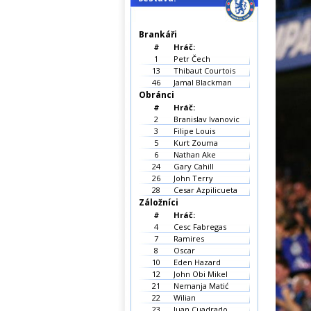
Brankáři
#
Hráč:
1
Petr Čech
13
Thibaut Courtois
46
Jamal Blackman
Obránci
#
Hráč:
2
Branislav Ivanovic
3
Filipe Louis
5
Kurt Zouma
6
Nathan Ake
24
Gary Cahill
26
John Terry
28
Cesar Azpilicueta
Záložníci
#
Hráč:
4
Cesc Fabregas
7
Ramires
8
Oscar
10
Eden Hazard
12
John Obi Mikel
21
Nemanja Matić
22
Wilian
23
Juan Cuadrado