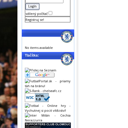
sdílený počítač
Registruj se!
No items available
Tlačítka: