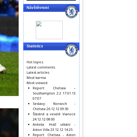
Návštěvnost
Statistics
Hot topics
Latest comments
Latest articles
Most karma
Most viewed
Report: Chelsea –
Southampton 2:2
17.01.13
07:07
Sestavy: Norwich -
Chelsea
26.12.12 09:30
Šťastné a veselé Vianoce
24.12.12 08:00
Anketa: Hráč utkání -
Aston Villa
23.12.12 14:25
Report: Chelsea - Aston