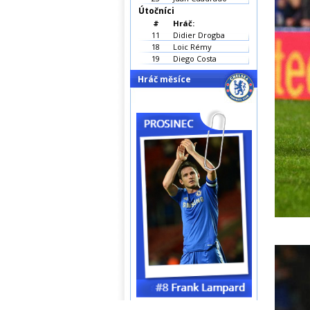
Útočníci
#
Hráč:
11
Didier Drogba
18
Loic Rémy
19
Diego Costa
Hráč měsíce