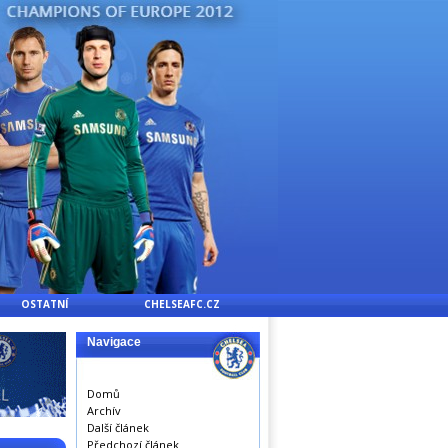
OSTATNÍ
CHELSEAFC.CZ
Navigace
Domů
Archív
Další článek
Předchozí článek