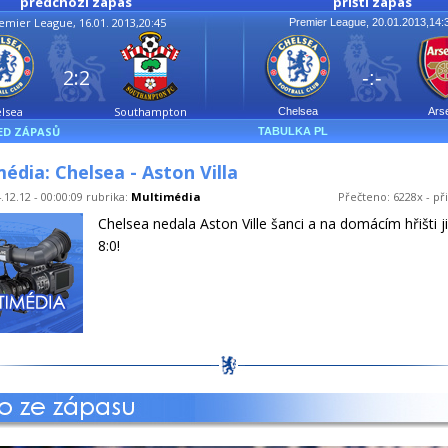
předchozí zápas
příští zápas
emier League, 16.01. 2013,20:45
Premier League, 20.01.2013,14:
2:2
-:-
lsea
Southampton
Chelsea
Ars
ED ZÁPASŮ
TABULKA PL
édia: Chelsea - Aston Villa
.12.12 - 00:00:09 rubrika:
Multimédia
Přečteno: 6228x - př
Chelsea nedala Aston Ville šanci a na domácím hřišti ji
8:0!