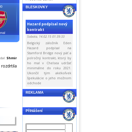
30
BLESKOVKY
Hazard podpísal nový
kontrakt
enal
Sobota, 14.02.15 01:39:33
Belgický záložník Eden
Hazard podpísal na
Stamford Bridge nový päť a
idal:
Shmir
polročný kontrakt, ktorý by
ho mal v Chelsea udržať
 rozdrtila
minimálne do roku 2021.
Ukončil tým akékoľvek
špekulácie o jeho možnom
odchode
REKLAMA
Přihlášení