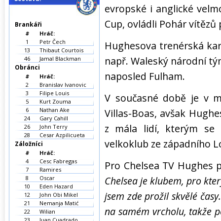
evropské i anglické velmo
Cup, ovládli Pohár vítězů
Brankáři
#
Hráč:
1
Petr Čech
Hughesova trenérská kari
13
Thibaut Courtois
např. Waleský národní tý
46
Jamal Blackman
Obránci
naposled Fulham.
#
Hráč:
2
Branislav Ivanovic
3
Filipe Louis
V současné době je v m
5
Kurt Zouma
6
Nathan Ake
Villas-Boas, avšak Hughe
24
Gary Cahill
z mála lidí, kterým se
26
John Terry
28
Cesar Azpilicueta
velkoklub ze západního 
Záložníci
#
Hráč:
4
Cesc Fabregas
Pro Chelsea TV Hughes 
7
Ramires
8
Oscar
Chelsea je klubem, pro kte
10
Eden Hazard
jsem zde prožil skvělé časy
12
John Obi Mikel
21
Nemanja Matić
na samém vrcholu, takže p
22
Wilian
23
Juan Cuadrado