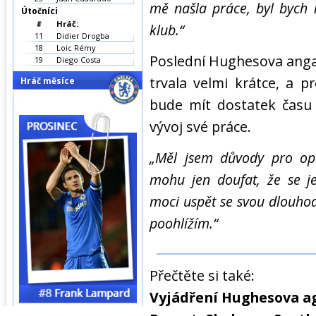
mě našla práce, byl bych n
Útočníci
#
Hráč:
klub.“
11
Didier Drogba
18
Loic Rémy
Poslední Hughesova anga
19
Diego Costa
trvala velmi krátce, a p
Hráč měsíce
bude mít dostatek času 
vývoj své práce.
„Měl jsem důvody pro op
mohu jen doufat, že se je
moci uspět se svou dlouhod
poohlížím.“
Přečtěte si také:
Vyjádření Hughesova a