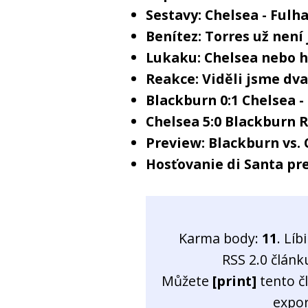
Sestavy: Chelsea - Ful
Benítez: Torres už není
Lukaku: Chelsea nebo h
Reakce: Viděli jsme dv
Blackburn 0:1 Chelsea 
Chelsea 5:0 Blackburn 
Preview: Blackburn vs.
Hosťovanie di Santa pr
Karma body:
11
. Líb
RSS 2.0 člán
Můžete
[print]
tento č
expo