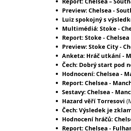
Report: Chelsea – Sout
Preview: Chelsea - So
Luiz spokojný s výsled
Multimédiá: Stoke - Che
Report: Stoke - Chelsea 
Preview: Stoke City - C
Anketa: Hráč utkání - 
Čech: Dobrý start pod
Hodnocení: Chelsea - M
Report: Chelsea - Manch
Sestavy: Chelsea - Manc
Hazard věří Torresovi
(
Čech: Výsledek je zkl
Hodnocení hráčů: Chels
Report: Chelsea - Fulha