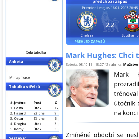
předchozí zápas
Premier League, 16.01. 2013,20:45
2:2
Chelsea
Southamp
PŘEHLED ZÁPASŮ
Celá tabulka
Mark Hughes: Chci 
Anketa
Sobota, 08.10.11 - 18:27:42 rubrika:
Mužstvo
Mark H
Miniaplikace
prozrad
Tabulka střelců
trénova
útočník 
#.
Jméno
Post
G:
1.
Costa
Útok
17
na konci 
2.
Hazard
Záloha
9
3.
Oscar
Záloha
6
4.
Drogba
Útok
3
5.
Rémy
Útok
3
Zmíněné období se nesl
Sestava: