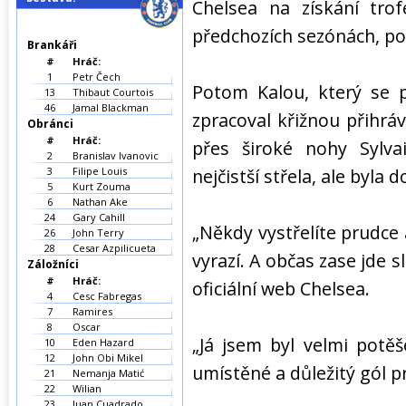
Chelsea na získání trof
předchozích sezónách, po
Brankáři
#
Hráč:
1
Petr Čech
Potom Kalou, který se p
13
Thibaut Courtois
46
Jamal Blackman
zpracoval křižnou přihrá
Obránci
#
Hráč:
přes široké nohy Sylva
2
Branislav Ivanovic
3
Filipe Louis
nejčistší střela, ale byla 
5
Kurt Zouma
6
Nathan Ake
24
Gary Cahill
„Někdy vystřelíte prudce 
26
John Terry
28
Cesar Azpilicueta
vyrazí. A občas zase jde s
Záložníci
#
Hráč:
oficiální web Chelsea.
4
Cesc Fabregas
7
Ramires
8
Oscar
„Já jsem byl velmi potě
10
Eden Hazard
12
John Obi Mikel
umístěné a důležitý gól pr
21
Nemanja Matić
22
Wilian
23
Juan Cuadrado