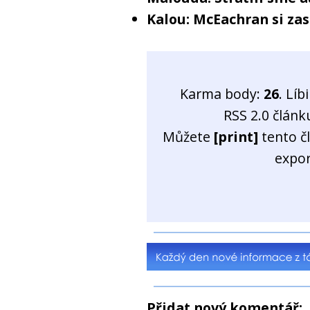
Kalou: McEachran si zas
Karma body:
26
. Líb
RSS 2.0 člán
Můžete
[print]
tento č
expo
Přidat nový komentář: