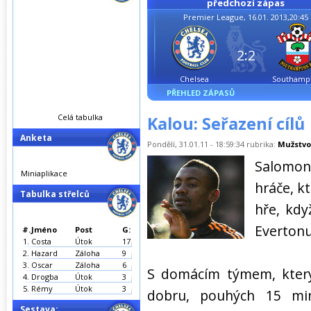
předchozí zápas
Premier League, 16.01. 2013,20:45
2:2
Chelsea
Southamp
PŘEHLED ZÁPASŮ
Celá tabulka
Kalou: Seřazení cílů
Anketa
Pondělí, 31.01.11 - 18:59:34 rubrika:
Mužstvo
Salomon
Miniaplikace
hráče, kt
Tabulka střelců
hře, kdy
Evertonu
#.
Jméno
Post
G:
1.
Costa
Útok
17
2.
Hazard
Záloha
9
3.
Oscar
Záloha
6
S domácím týmem, který
4.
Drogba
Útok
3
5.
Rémy
Útok
3
dobru, pouhých 15 mi
Sestava: