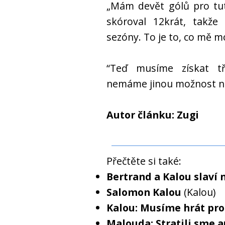
„Mám devět gólů pro tu
skóroval 12krát, takže
sezóny. To je to, co mě m
“Teď musíme získat t
nemáme jinou možnost ne
Autor článku: Zugi
Přečtěte si také:
Bertrand a Kalou slaví 
Salomon Kalou
(Kalou)
Kalou: Musíme hrát pr
Malouda: Stratili sme 