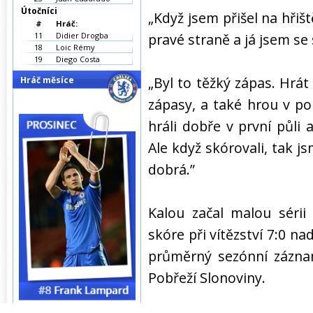
Útočníci
„Když jsem přišel na hřiš
#
Hráč:
11
Didier Drogba
pravé straně a já jsem se 
18
Loic Rémy
19
Diego Costa
„Byl to těžký zápas. Hrá
Hráč měsíce
zápasy, a také hrou v p
hráli dobře v první půli 
Ale když skórovali, tak j
dobrá.”
Kalou začal malou sérii
skóre při vítězství 7:0 na
průměrný sezónní záznam
Pobřeží Slonoviny.