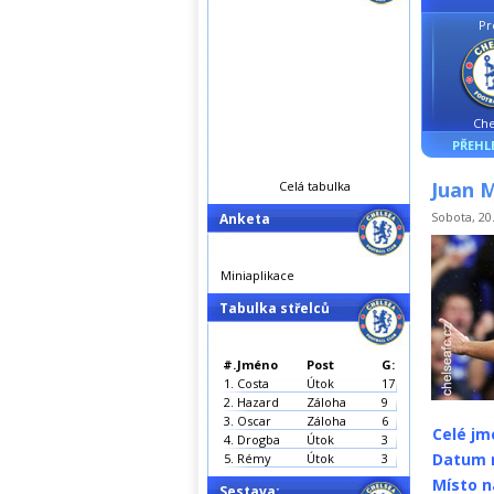
Pr
Che
PŘEHL
Juan 
Celá tabulka
Sobota, 20.
Anketa
Miniaplikace
Tabulka střelců
#.
Jméno
Post
G:
1.
Costa
Útok
17
2.
Hazard
Záloha
9
3.
Oscar
Záloha
6
Celé jm
4.
Drogba
Útok
3
Datum n
5.
Rémy
Útok
3
Místo n
Sestava: