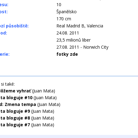
esu:
10
ost:
Španělsko
170 cm
zí působiště:
Real Madrid B, Valencia
 od:
24.08. 2011
23,5 milionů liber
27.08. 2011 - Norwich City
erie:
fotky zde
si také:
Môžeme vyhrať
(Juan Mata)
ta bloguje #10
(Juan Mata)
d: Zmena tempa
(Juan Mata)
ta bloguje #9
(Juan Mata)
ta bloguje #8
(Juan Mata)
ta bloguje #7
(Juan Mata)