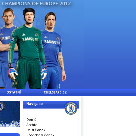
OSTATNÍ
CHELSEAFC.CZ
Navigace
Domů
Archív
Další článek
Předchozí článek