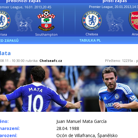
předchozí zápas
příští zápas
emier League, 16.01. 2013,20:45
Premier League, 20.01.2013,14:
2:2
-:-
lsea
Southampton
Chelsea
Ars
ED ZÁPASŮ
TABULKA PL
Mata
08.11 - 10:30:00 rubrika:
Chelseafc.cz
Přečteno: 12235x - p
éno:
Juan Manuel Mata García
arození:
28.04. 1988
arození:
Ocón de Villafranca, Španělsko