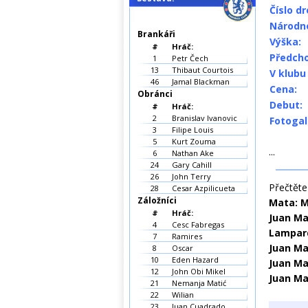
Číslo dr
Národn
Brankáři
Výška:
#
Hráč:
Předcho
1
Petr Čech
13
Thibaut Courtois
V klubu
46
Jamal Blackman
Cena:
Obránci
Debut:
#
Hráč:
2
Branislav Ivanovic
Fotogal
3
Filipe Louis
5
Kurt Zouma
...
6
Nathan Ake
24
Gary Cahill
26
John Terry
Přečtěte 
28
Cesar Azpilicueta
Záložníci
Mata: 
#
Hráč:
Juan Ma
4
Cesc Fabregas
Lampar
7
Ramires
Juan Ma
8
Oscar
10
Eden Hazard
Juan Ma
12
John Obi Mikel
Juan Ma
21
Nemanja Matić
22
Wilian
23
Juan Cuadrado