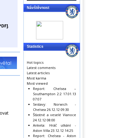
Návštěvnost
PDF]
.
Statistics
Hot topics
Latest comments
Latest articles
Most karma
Most viewed
Report: Chelsea –
Southampton 2:2
17.01.13
07:07
Sestavy: Norwich -
Chelsea
26.12.12 09:30
sovat
Šťastné a veselé Vianoce
24.12.12 08:00
Anketa: Hráč utkání -
Aston Villa
23.12.12 14:25
Report: Chelsea - Aston