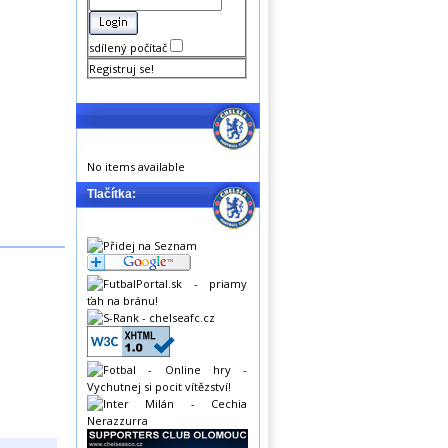
sdílený počítač
Registruj se!
No items available
Tlačítka: