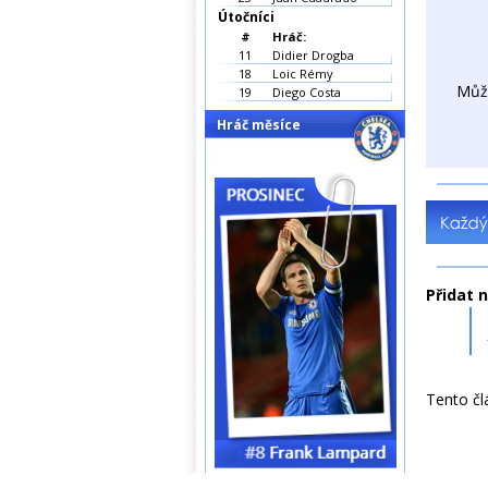
Útočníci
#
Hráč:
11
Didier Drogba
18
Loic Rémy
Můž
19
Diego Costa
Hráč měsíce
Přidat 
Tento čl