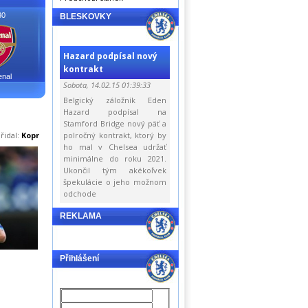
30
BLESKOVKY
Hazard podpísal nový
kontrakt
enal
Sobota, 14.02.15 01:39:33
Belgický záložník Eden
Hazard podpísal na
Stamford Bridge nový päť a
řidal:
Kopr
polročný kontrakt, ktorý by
ho mal v Chelsea udržať
minimálne do roku 2021.
Ukončil tým akékoľvek
špekulácie o jeho možnom
odchode
REKLAMA
Přihlášení