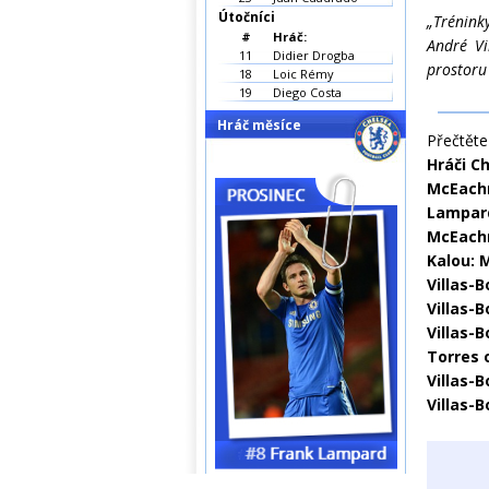
Útočníci
„Tréninky
#
Hráč:
André Vi
11
Didier Drogba
prostoru 
18
Loic Rémy
19
Diego Costa
Hráč měsíce
Přečtěte 
Hráči C
McEachr
Lampar
McEachr
Kalou: 
Villas-B
Villas-
Villas-
Torres 
Villas-
Villas-