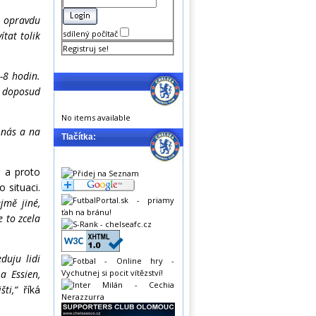
to opravdu
sdílený počítač
tat tolik
Registruj se!
-8 hodin.
j doposud
No items available
 nás a na
Tlačítka:
, a proto
 situaci.
jmě jiné,
e to zcela
duju lidi
a Essien,
šti,“
říká