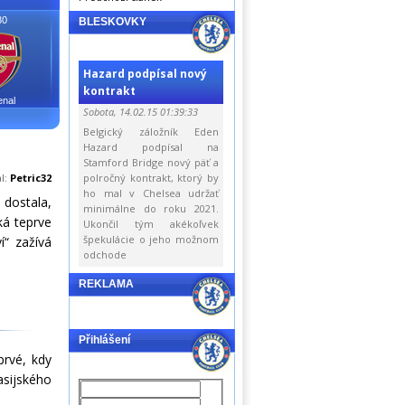
30
BLESKOVKY
Hazard podpísal nový
kontrakt
enal
Sobota, 14.02.15 01:39:33
Belgický záložník Eden
Hazard podpísal na
Stamford Bridge nový päť a
al:
Petric32
polročný kontrakt, ktorý by
ho mal v Chelsea udržať
 dostala,
minimálne do roku 2021.
ká teprve
Ukončil tým akékoľvek
špekulácie o jeho možnom
í“ zažívá
odchode
REKLAMA
Přihlášení
prvé, kdy
asijského