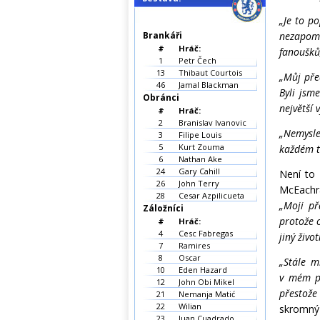
„Je to po
Brankáři
nezapome
#
Hráč:
fanoušků;
1
Petr Čech
13
Thibaut Courtois
„Můj pře
46
Jamal Blackman
Byli jsm
Obránci
největší v
#
Hráč:
2
Branislav Ivanovic
„Nemysle
3
Filipe Louis
5
Kurt Zouma
každém t
6
Nathan Ake
24
Gary Cahill
Není to 
26
John Terry
McEachra
28
Cesar Azpilicueta
„Moji př
Záložníci
protože o
#
Hráč:
4
Cesc Fabregas
jiný živo
7
Ramires
8
Oscar
„Stále m
10
Eden Hazard
v mém po
12
John Obi Mikel
přestože
21
Nemanja Matić
22
Wilian
skromný 
23
Juan Cuadrado