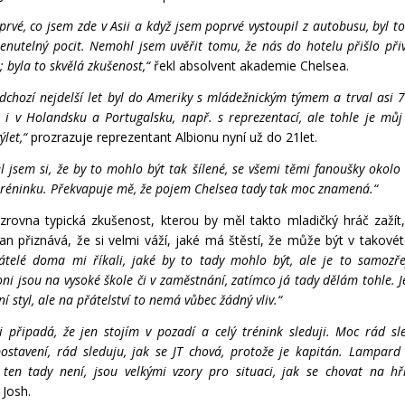
prvé, co jsem zde v Asii a když jsem poprvé vystoupil z autobusu, byl 
nutelný pocit. Nemohl jsem uvěřit tomu, že nás do hotelu přišlo přiví
 byla to skvělá zkušenost,“
řekl absolvent akademie Chelsea.
dchozí nejdelší let byl do Ameriky s mládežnickým týmem a trval asi 7
e i v Holandsku a Portugalsku, např. s reprezentací, ale tohle je mů
ýlet,“
prozrazuje reprezentant Albionu nyní už do 21let.
l jsem si, že by to mohlo být tak šílené, se všemi těmi fanoušky okolo
réninku. Překvapuje mě, že pojem Chelsea tady tak moc znamená.“
zrovna typická zkušenost, kterou by měl takto mladičký hráč zažít
n přiznává, že si velmi váží, jaké má štěstí, že může být v takovéto
átelé doma mi říkali, jaké by to tady mohlo být, ale je to samozře
ni jsou na vysoké škole či v zaměstnání, zatímco já tady dělám tohle. J
tní styl, ale na přátelství to nemá vůbec žádný vliv.“
i připadá, že jen stojím v pozadí a celý trénink sleduji. Moc rád sle
stavení, rád sleduju, jak se JT chová, protože je kapitán. Lampard 
 ten tady není, jsou velkými vzory pro situaci, jak se chovat na hři
Josh.