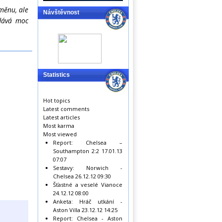
změnu, ale
Návštěvnost
edává moc
Statistics
Hot topics
Latest comments
Latest articles
Most karma
Most viewed
Report: Chelsea –
Southampton 2:2
17.01.13
07:07
Sestavy: Norwich -
Chelsea
26.12.12 09:30
Šťastné a veselé Vianoce
24.12.12 08:00
Anketa: Hráč utkání -
Aston Villa
23.12.12 14:25
Report: Chelsea - Aston