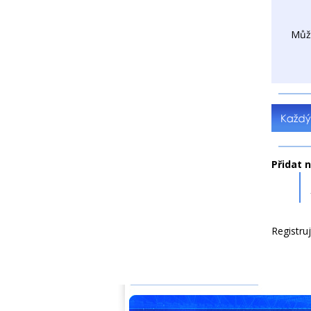
Můž
Přidat 
Registru