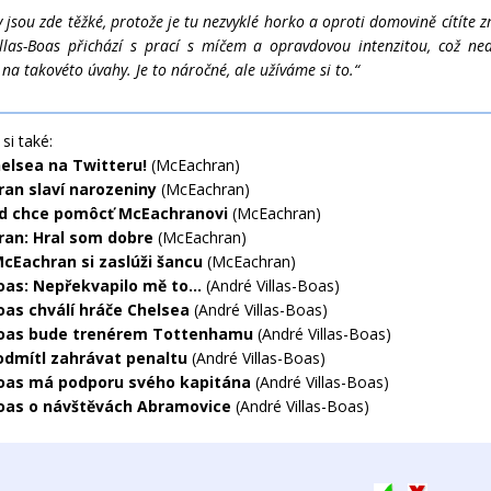
 jsou zde těžké, protože je tu nezvyklé horko a oproti domovině cítíte 
llas-Boas přichází s prací s míčem a opravdovou intenzitou, což n
na takovéto úvahy. Je to náročné, ale užíváme si to.“
si také:
helsea na Twitteru!
(McEachran)
an slaví narozeniny
(McEachran)
d chce pomôcť McEachranovi
(McEachran)
an: Hral som dobre
(McEachran)
McEachran si zaslúži šancu
(McEachran)
oas: Nepřekvapilo mě to...
(André Villas-Boas)
Boas chválí hráče Chelsea
(André Villas-Boas)
Boas bude trenérem Tottenhamu
(André Villas-Boas)
odmítl zahrávat penaltu
(André Villas-Boas)
Boas má podporu svého kapitána
(André Villas-Boas)
Boas o návštěvách Abramovice
(André Villas-Boas)