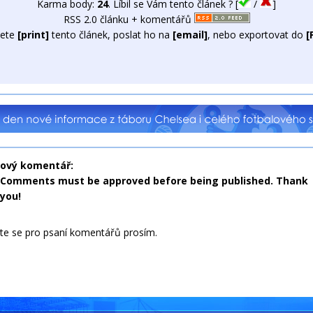
Karma body:
24
. Líbil se Vám tento článek ? [
/
]
RSS 2.0 článku + komentářů
ete
[print]
tento článek, poslat ho na
[email]
, nebo exportovat do
[
nový komentář:
Comments must be approved before being published. Thank
you!
jte se pro psaní komentářů prosím.