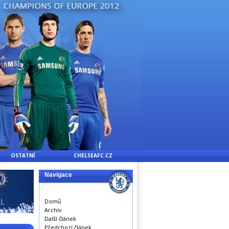
OSTATNÍ
CHELSEAFC.CZ
Navigace
Domů
Archív
Další článek
Předchozí článek