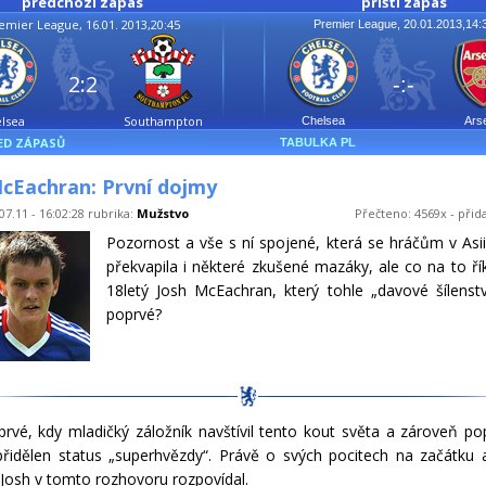
předchozí zápas
příští zápas
emier League, 16.01. 2013,20:45
Premier League, 20.01.2013,14:
2:2
-:-
lsea
Southampton
Chelsea
Ars
ED ZÁPASŮ
TABULKA PL
McEachran: První dojmy
07.11 - 16:02:28 rubrika:
Mužstvo
Přečteno: 4569x - přid
Pozornost a vše s ní spojené, která se hráčům v Asii
překvapila i některé zkušené mazáky, ale co na to ří
18letý Josh McEachran, který tohle „davové šílenstv
poprvé?
prvé, kdy mladičký záložník navštívil tento kout světa a zároveň po
řidělen status „superhvězdy“. Právě o svých pocitech na začátku 
 Josh v tomto rozhovoru rozpovídal.