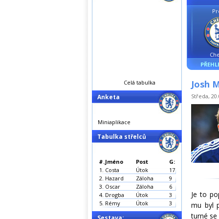
Pr
Che
PŘEHL
Josh 
Celá tabulka
Středa, 20.
Anketa
Miniaplikace
Tabulka střelců
#.
Jméno
Post
G:
1.
Costa
Útok
17
2.
Hazard
Záloha
9
3.
Oscar
Záloha
6
Je to po
4.
Drogba
Útok
3
5.
Rémy
Útok
3
mu byl p
turné se
Sestava: