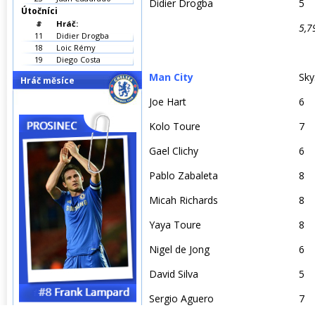
Didier Drogba
5
Útočníci
#
Hráč:
5,7
11
Didier Drogba
18
Loic Rémy
19
Diego Costa
Man City
Sky
Hráč měsíce
Joe Hart
6
Kolo Toure
7
Gael Clichy
6
Pablo Zabaleta
8
Micah Richards
8
Yaya Toure
8
Nigel de Jong
6
David Silva
5
Sergio Aguero
7