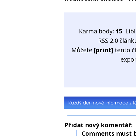
Karma body:
15
. Líb
RSS 2.0 člán
Můžete
[print]
tento č
expo
Přidat nový komentář:
Comments must b