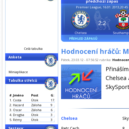
předchozí zápas
Premier League, 16.01. 2013,20:45
2:2
Chelsea
Southamp
PŘEHLED ZÁPASŮ
Celá tabulka
Hodnocení hráčů: Ma
Anketa
Pátek, 23.03.12 - 07:56:52 rubrika:
Hodnocen
Přináší
Miniaplikace
Chelsea 
Tabulka střelců
SkySport
#.
Jméno
Post
G:
1.
Costa
Útok
17
2.
Hazard
Záloha
9
3.
Oscar
Záloha
6
4.
Drogba
Útok
3
Chelsea
Sky
5.
Rémy
Útok
3
Petr Cech
8
Sestava: