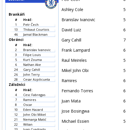
Ashley Cole
5
Brankáři
Branislav Ivanovic
5
#
Hráč:
1
Petr Čech
David Luiz
6
13
Thibaut Courtois
46
Jamal Blackman
Obránci
Gary Cahill
7
#
Hráč:
Frank Lampard
6
2
Branislav Ivanovic
3
Filipe Louis
5
Kurt Zouma
Raul Meireles
5
6
Nathan Ake
24
Gary Cahill
Mikel John Obi
5
26
John Terry
28
Cesar Azpilicueta
Ramires
6
Záložníci
#
Hráč:
Fernando Torres
6
4
Cesc Fabregas
7
Ramires
Juan Mata
6
8
Oscar
10
Eden Hazard
Jose Bosingwa
6
12
John Obi Mikel
21
Nemanja Matić
Michael Essien
5
22
Wilian
23
Juan Cuadrado