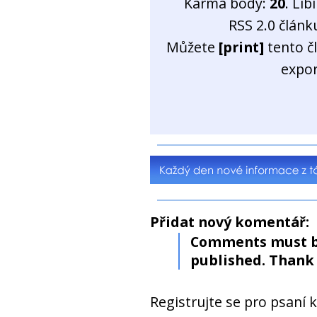
Karma body:
20
. Líb
RSS 2.0 člán
Můžete
[print]
tento č
expo
Přidat nový komentář:
Comments must b
published. Thank 
Registrujte se pro psaní