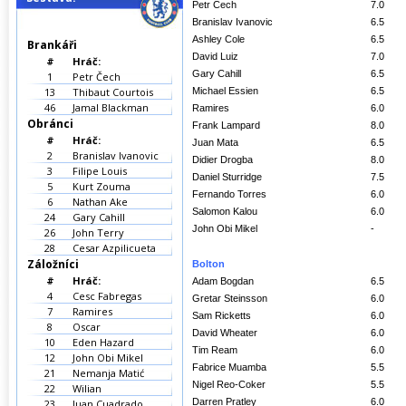
Petr Cech
7.0
Branislav Ivanovic
6.5
Ashley Cole
6.5
Brankáři
David Luiz
7.0
#
Hráč:
Gary Cahill
6.5
1
Petr Čech
13
Thibaut Courtois
Michael Essien
6.5
46
Jamal Blackman
Ramires
6.0
Obránci
Frank Lampard
8.0
#
Hráč:
Juan Mata
6.5
2
Branislav Ivanovic
Didier Drogba
8.0
3
Filipe Louis
Daniel Sturridge
7.5
5
Kurt Zouma
Fernando Torres
6.0
6
Nathan Ake
Salomon Kalou
6.0
24
Gary Cahill
John Obi Mikel
-
26
John Terry
28
Cesar Azpilicueta
Záložníci
Bolton
#
Hráč:
Adam Bogdan
6.5
4
Cesc Fabregas
Gretar Steinsson
6.0
7
Ramires
Sam Ricketts
6.0
8
Oscar
David Wheater
6.0
10
Eden Hazard
Tim Ream
6.0
12
John Obi Mikel
Fabrice Muamba
5.5
21
Nemanja Matić
Nigel Reo-Coker
5.5
22
Wilian
Darren Pratley
6.0
23
Juan Cuadrado