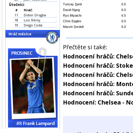
Útočníci
Tuncay Şanlı
6.5
#
Hráč:
David Ngog
6.0
11
Didier Drogba
Ryo Miyaichi
6.5
18
Loic Rémy
Chris Eagles
6.0
19
Diego Costa
Marvin Sordell
6.0
Hráč měsíce
Přečtěte si také:
Hodnocení hráčů: Chels
Hodnocení hráčů: Stoke 
Hodnocení hráčů: Chelse
Hodnocení hráčů: Monte
Hodnocení hráčů: Sunde
Hodnocení: Chelsea - N