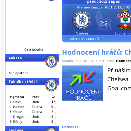
předchozí zápas
Premier League, 16.01. 2013,20:45
2:2
Chelsea
Southamp
PŘEHLED ZÁPASŮ
Celá tabulka
Hodnocení hráčů: Ch
Anketa
Sobota, 25.02.12 - 19:18:46 rubrika:
Hodnoce
Přináší
Miniaplikace
Chelse
Tabulka střelců
Goal.com
#.
Jméno
Post
G:
1.
Costa
Útok
17
2.
Hazard
Záloha
9
3.
Oscar
Záloha
6
4.
Drogba
Útok
3
5.
Rémy
Útok
3
Chelsea FC
Sestava: