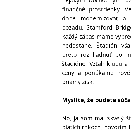
nejakým obchodným pa
finančné prostriedky. V
dobe modernizovať a 
pozadu. Stamford Bridg
každý zápas máme vypred
nedostane. Štadión vš
preto rozhliadnuť po i
štadióne. Vzťah klubu a
ceny a ponúkame nové 
priamy zisk.
Myslíte, že budete súča
No, ja som mal skvelý št
piatich rokoch, hovorím