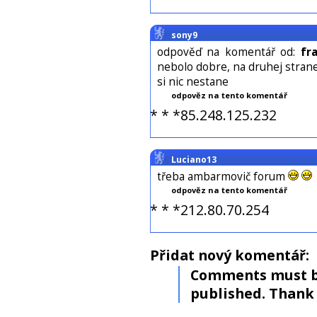
sony9
odpověď na komentář od:
fr
nebolo dobre, na druhej stran
si nic nestane
odpověz na tento komentář
* * *85.248.125.232
Luciano13
třeba ambarmovič forum
odpověz na tento komentář
* * *212.80.70.254
Přidat nový komentář:
Comments must b
published. Thank 