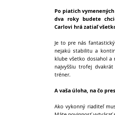
Po piatich vymenených
dva roky budete chcie
Carlovi hrá zatiaľ všetko
Je to pre nás fantastický
nejakú stabilitu a kont
klube všetko dosiahol a 
najvyššiu trofej dvakrá
tréner.
A vaša úloha, na čo pr
Ako vykonný riaditeľ mus
Máte povinnosť vytvárať s