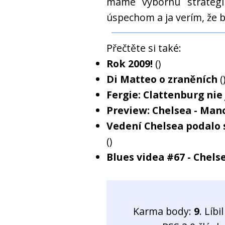
máme výbornú stratégiu
úspechom a ja verím, že 
Přečtěte si také:
Rok 2009!
()
Di Matteo o zraněních
(
Fergie: Clattenburg nie 
Preview: Chelsea - Man
Vedení Chelsea podalo 
()
Blues videa #67 - Chel
Karma body:
9
. Líb