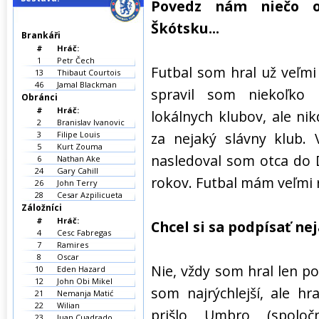
Povedz nám niečo o 
Škótsku...
Brankáři
#
Hráč:
1
Petr Čech
Futbal som hral už veľm
13
Thibaut Courtois
46
Jamal Blackman
spravil som niekoľko
Obránci
#
Hráč:
lokálnych klubov, ale n
2
Branislav Ivanovic
3
Filipe Louis
za nejaký slávny klub. 
5
Kurt Zouma
nasledoval som otca do 
6
Nathan Ake
24
Gary Cahill
rokov. Futbal mám veľmi 
26
John Terry
28
Cesar Azpilicueta
Záložníci
#
Hráč:
Chcel si sa podpísať n
4
Cesc Fabregas
7
Ramires
8
Oscar
Nie, vždy som hral len p
10
Eden Hazard
12
John Obi Mikel
som najrýchlejší, ale h
21
Nemanja Matić
22
Wilian
prišlo Umbro (spoloč
23
Juan Cuadrado