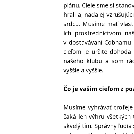
plánu. Ciele sme si stano
hrali aj naďalej vzrušujúc
srdcu. Musíme mať vlast
ich prostredníctvom na
v dostavávaní Cobhamu a
cieľom je určite dohoda
našeho klubu a som rád
vyššie a vyššie.
Čo je vašim cieľom z po
Musíme vyhrávať trofeje 
čaká len výhru všetkých
skvelý tím. Správny ľudi