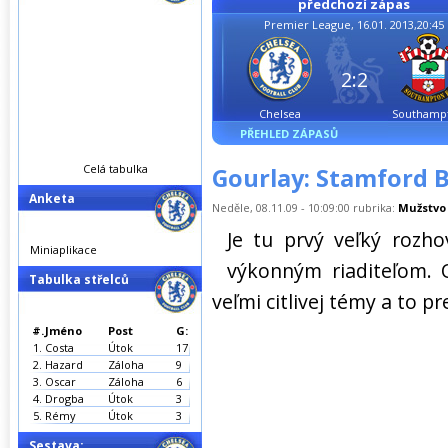
předchozí zápas
Premier League, 16.01. 2013,20:45
2:2
Chelsea
Southamp
PŘEHLED ZÁPASŮ
Celá tabulka
Gourlay: Stamford 
Anketa
Neděle, 08.11.09 - 10:09:00 rubrika:
Mužstvo
Je tu prvý veľký roz
Miniaplikace
výkonným riaditeľom. 
Tabulka střelců
veľmi citlivej témy a to 
#.
Jméno
Post
G:
1.
Costa
Útok
17
2.
Hazard
Záloha
9
3.
Oscar
Záloha
6
4.
Drogba
Útok
3
5.
Rémy
Útok
3
Sestava: