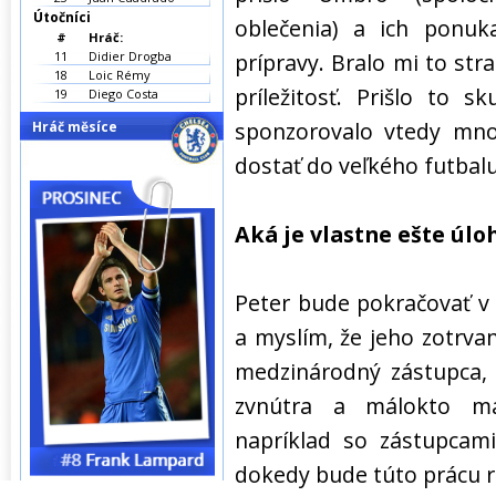
Útočníci
oblečenia) a ich ponuk
#
Hráč:
11
Didier Drogba
prípravy. Bralo mi to str
18
Loic Rémy
príležitosť. Prišlo to 
19
Diego Costa
sponzorovalo vtedy mno
Hráč měsíce
dostať do veľkého futbalu 
Aká je vlastne ešte úl
Peter bude pokračovať v 
a myslím, že jeho zotrvan
medzinárodný zástupca, 
zvnútra a málokto ma
napríklad so zástupcami
dokedy bude túto prácu ro