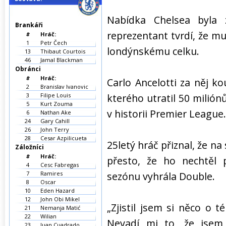
Nabídka Chelsea byla
Brankáři
reprezentant tvrdí, že m
#
Hráč:
1
Petr Čech
londýnskému celku.
13
Thibaut Courtois
46
Jamal Blackman
Obránci
#
Hráč:
Carlo Ancelotti za něj k
2
Branislav Ivanovic
3
Filipe Louis
kterého utratil 50 miliónů
5
Kurt Zouma
v historii Premier League.
6
Nathan Ake
24
Gary Cahill
26
John Terry
28
Cesar Azpilicueta
25letý hráč přiznal, že na
Záložníci
#
Hráč:
přesto, že ho nechtěl 
4
Cesc Fabregas
7
Ramires
sezónu vyhrála Double.
8
Oscar
10
Eden Hazard
12
John Obi Mikel
„Zjistil jsem si něco o t
21
Nemanja Matić
22
Wilian
Nevadí mi to, že jsem
23
Juan Cuadrado