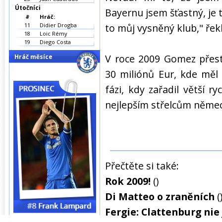
Útočníci
Bayernu jsem šťastný, je t
#
Hráč:
11
Didier Drogba
to můj vysněný klub," ře
18
Loic Rémy
19
Diego Costa
V roce 2009 Gomez přest
Hráč měsíce
30 miliónů Eur, kde měl 
fázi, kdy zařadil větší r
nejlepším střelcům němec
Přečtěte si také:
Rok 2009!
()
Di Matteo o zraněních
(
Fergie: Clattenburg nie 