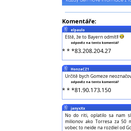
Komentáře:
elpaulo
Eště, že to Bayern odmítl!
odpověz na tento komentář
* * *83.208.204.27
HonzaCZ1
Určitě bych Gomeze neoznačov
odpověz na tento komentář
* * *81.90.173.150
janyxXx
No do riti, oplatilo sa nam 
milionov ako Torresa za 50 
vobec to neide na rozdiel od 