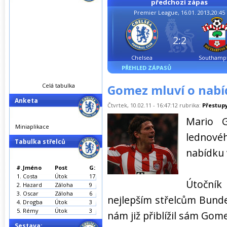
předchozí zápas
Premier League, 16.01. 2013,20:45
2:2
Chelsea
Southamp
PŘEHLED ZÁPASŮ
Celá tabulka
Gomez mluví o nabí
Anketa
Čtvrtek, 10.02.11 - 16:47:12 rubrika:
Přestup
Mario 
Miniaplikace
lednové
Tabulka střelců
nabídku v
#.
Jméno
Post
G:
1.
Costa
Útok
17
Útočník
2.
Hazard
Záloha
9
3.
Oscar
Záloha
6
nejlepším střelcům Bundes
4.
Drogba
Útok
3
5.
Rémy
Útok
3
nám již přiblížil sám Gome
Sestava: