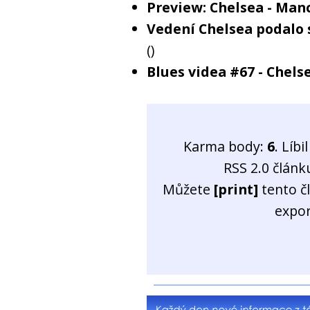
Preview: Chelsea - Man
Vedení Chelsea podalo 
()
Blues videa #67 - Chel
Karma body:
6
. Líb
RSS 2.0 člán
Můžete
[print]
tento č
expo