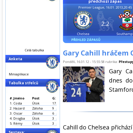
předchozí zápas
Premier League, 16.01. 2013,20:45
2:2
Chelsea
Southamp
PŘEHLED ZÁPASŮ
Celá tabulka
Gary Cahill hráčem 
Anketa
Pondělí, 16.01.12 - 15:55:58 rubrika:
Přestup
Gary Cah
Miniaplikace
dnes do
Tabulka střelců
Stamford
#.
Jméno
Post
G:
1.
Costa
Útok
17
2.
Hazard
Záloha
9
3.
Oscar
Záloha
6
4.
Drogba
Útok
3
5.
Rémy
Útok
3
Cahill do Chelsea přichází
Sestava: