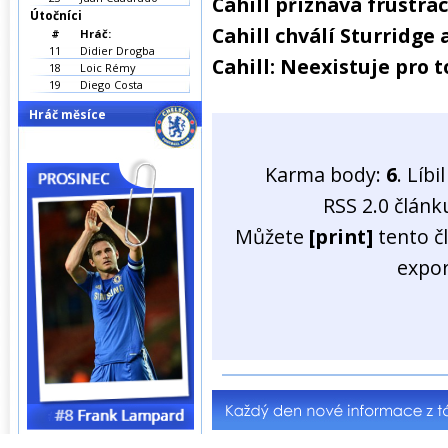
Cahill přiznává frustrac
Útočníci
Cahill chválí Sturridge
#
Hráč:
11
Didier Drogba
Cahill: Neexistuje pro 
18
Loic Rémy
19
Diego Costa
Hráč měsíce
Karma body:
6
. Líb
RSS 2.0 člán
Můžete
[print]
tento č
expo