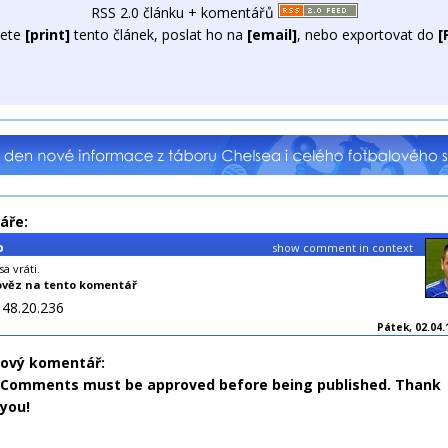
RSS 2.0 článku + komentářů
ete
[print]
tento článek, poslat ho na
[email]
, nebo exportovat do
[
áře:
o
show comment in context
a vráti.
věz na tento komentář
148.20.236
Pátek, 02.04.
nový komentář:
Comments must be approved before being published. Thank
you!