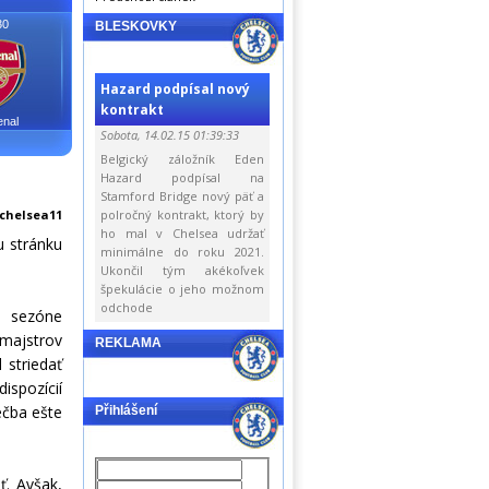
30
BLESKOVKY
Hazard podpísal nový
kontrakt
enal
Sobota, 14.02.15 01:39:33
Belgický záložník Eden
Hazard podpísal na
Stamford Bridge nový päť a
chelsea11
polročný kontrakt, ktorý by
ho mal v Chelsea udržať
u stránku
minimálne do roku 2021.
Ukončil tým akékoľvek
špekulácie o jeho možnom
odchode
o sezóne
 majstrov
REKLAMA
 striedať
ispozícií
ečba ešte
Přihlášení
ť. Avšak,