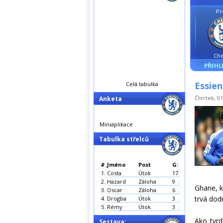
Pr
Che
PŘEHL
Essien
Celá tabulka
Čtvrtek, 01
Anketa
Miniaplikace
Tabulka střelců
#.
Jméno
Post
G:
1.
Costa
Útok
17
2.
Hazard
Záloha
9
Ghane, k
3.
Oscar
Záloha
6
trvá dod
4.
Drogba
Útok
3
5.
Rémy
Útok
3
Ako tvrd
Sestava: