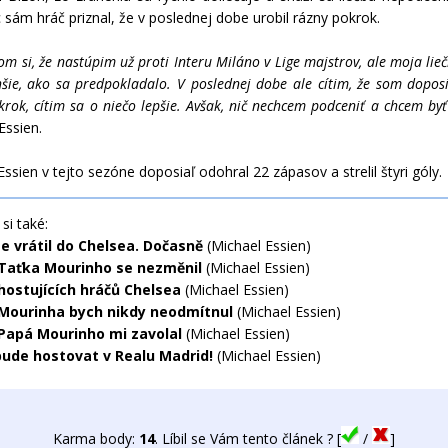
 sám hráč priznal, že v poslednej dobe urobil rázny pokrok.
om si, že nastúpim už proti Interu Miláno v Lige majstrov, ale moja lie
hšie, ako sa predpokladalo. V poslednej dobe ale cítim, že som doposi
krok, cítim sa o niečo lepšie. Avšak, nič nechcem podceniť a chcem byť
Essien.
Essien v tejto sezóne doposiaľ odohral 22 zápasov a strelil štyri góly.
si také:
se vrátil do Chelsea. Dočasně
(Michael Essien)
 Taťka Mourinho se nezměnil
(Michael Essien)
hostujících hráčů Chelsea
(Michael Essien)
 Mourinha bych nikdy neodmítnul
(Michael Essien)
 Papá Mourinho mi zavolal
(Michael Essien)
bude hostovat v Realu Madrid!
(Michael Essien)
Karma body:
14
. Líbil se Vám tento článek ? [
/
]