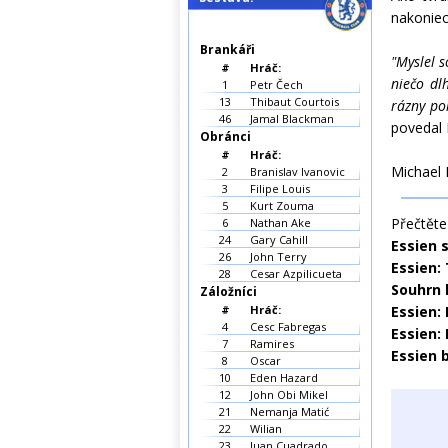
nakoniec
Brankáři
"Myslel s
#
Hráč:
niečo dl
1
Petr Čech
13
Thibaut Courtois
rázny po
46
Jamal Blackman
povedal 
Obránci
#
Hráč:
Michael 
2
Branislav Ivanovic
3
Filipe Louis
5
Kurt Zouma
Přečtěte 
6
Nathan Ake
24
Gary Cahill
Essien 
26
John Terry
Essien:
28
Cesar Azpilicueta
Souhrn 
Záložníci
#
Hráč:
Essien:
4
Cesc Fabregas
Essien:
7
Ramires
Essien 
8
Oscar
10
Eden Hazard
12
John Obi Mikel
21
Nemanja Matić
22
Wilian
23
Juan Cuadrado