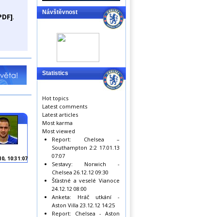
Návštěvnost
PDF]
.
Statistics
Hot topics
Latest comments
Latest articles
Most karma
Most viewed
Report: Chelsea –
Southampton 2:2
17.01.13
07:07
10, 10:31:07
Sestavy: Norwich -
Chelsea
26.12.12 09:30
Šťastné a veselé Vianoce
24.12.12 08:00
Anketa: Hráč utkání -
Aston Villa
23.12.12 14:25
Report: Chelsea - Aston