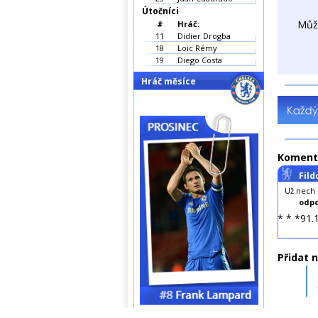
Útočníci
Můž
#
Hráč:
11
Didier Drogba
18
Loic Rémy
19
Diego Costa
Hráč měsíce
Koment
Fild
Už nech s
odpo
* * *91.
Přidat 