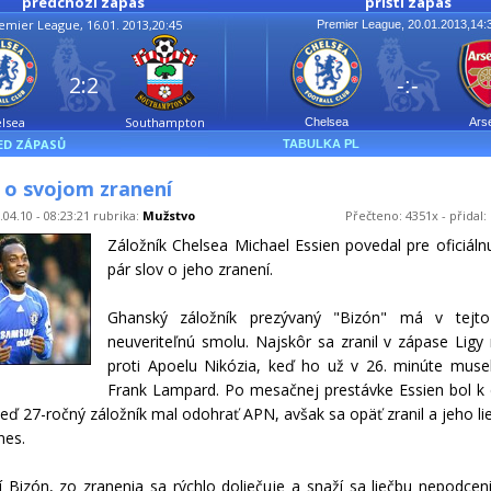
předchozí zápas
příští zápas
emier League, 16.01. 2013,20:45
Premier League, 20.01.2013,14:
2:2
-:-
lsea
Southampton
Chelsea
Ars
ED ZÁPASŮ
TABULKA PL
 o svojom zranení
.04.10 - 08:23:21 rubrika:
Mužstvo
Přečteno: 4351x - přidal:
Záložník Chelsea Michael Essien povedal pre oficiáln
pár slov o jeho zranení.
Ghanský záložník prezývaný "Bizón" má v tejt
neuveriteľnú smolu. Najskôr sa zranil v zápase Ligy
proti Apoelu Nikózia, keď ho už v 26. minúte musel
Frank Lampard. Po mesačnej prestávke Essien bol k d
eď 27-ročný záložník mal odohrať APN, avšak sa opäť zranil a jeho li
nes.
í Bizón, zo zranenia sa rýchlo doliečuje a snaží sa liečbu nepodceni