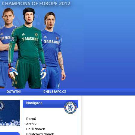
OSTATNÍ
CHELSEAFC.CZ
Navigace
Domů
Archív
Další článek
Předchozí článek