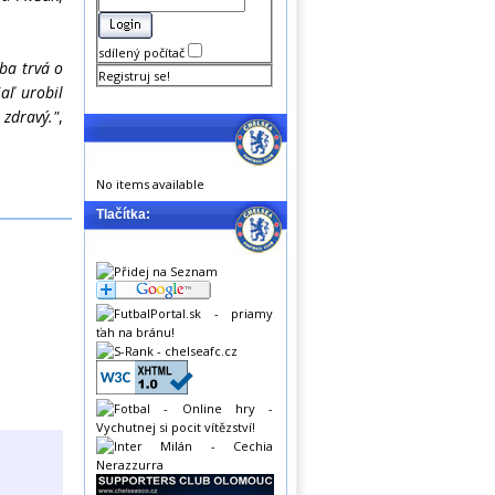
sdílený počítač
čba trvá o
Registruj se!
aľ urobil
 zdravý."
,
No items available
Tlačítka: