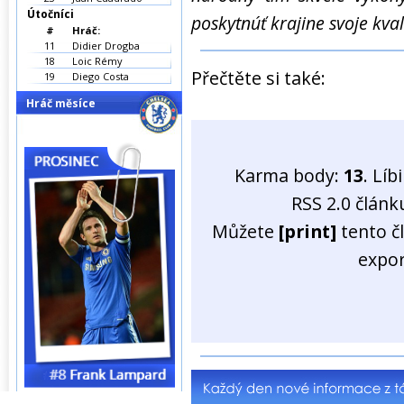
Útočníci
poskytnúť krajine svoje kvali
#
Hráč:
11
Didier Drogba
18
Loic Rémy
Přečtěte si také:
19
Diego Costa
Hráč měsíce
Karma body:
13
. Líb
RSS 2.0 člán
Můžete
[print]
tento č
expo