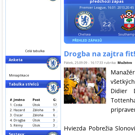
předchozí zápas
Premier League, 16.01. 2013,20:45
2:2
Chelsea
Southamp
PŘEHLED ZÁPASŮ
Celá tabulka
Drogba na zajtra fit
Anketa
Pátek, 25.09.09 - 16:17:33 rubrika:
Mužstvo
Manažér
Miniaplikace
všetkýc
Tabulka střelců
Didier
Totten
#.
Jméno
Post
G:
1.
Costa
Útok
17
priprave
2.
Hazard
Záloha
9
3.
Oscar
Záloha
6
4.
Drogba
Útok
3
5.
Rémy
Útok
3
Hviezda Pobrežia Slonov
Sestava: