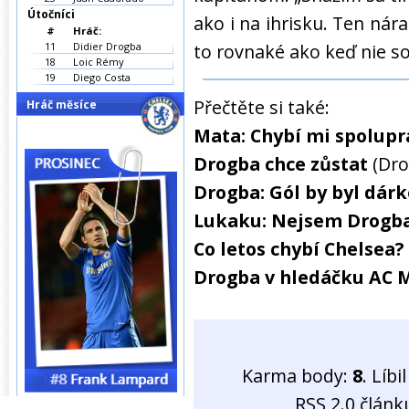
Útočníci
ako i na ihrisku. Ten ná
#
Hráč:
11
Didier Drogba
to rovnaké ako keď nie s
18
Loic Rémy
19
Diego Costa
Přečtěte si také:
Hráč měsíce
Mata: Chybí mi spolupr
Drogba chce zůstat
(Dro
Drogba: Gól by byl dár
Lukaku: Nejsem Drogb
Co letos chybí Chelsea?
Drogba v hledáčku AC 
Karma body:
8
. Líb
RSS 2.0 člán