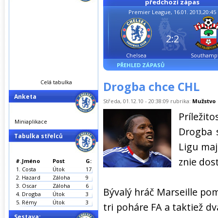
předchozí zápas
Premier League, 16.01. 2013,20:45
2:2
Chelsea
Southamp
PŘEHLED ZÁPASŮ
Celá tabulka
Drogba chce CHL
Anketa
Středa, 01.12.10 - 20:38:09 rubrika:
Mužstvo
Príleži
Miniaplikace
Drogba s
Tabulka střelců
Ligu maj
znie dosť
#.
Jméno
Post
G:
1.
Costa
Útok
17
2.
Hazard
Záloha
9
3.
Oscar
Záloha
6
Bývalý hráč Marseille pomo
4.
Drogba
Útok
3
5.
Rémy
Útok
3
tri poháre FA a taktiež d
Sestava: