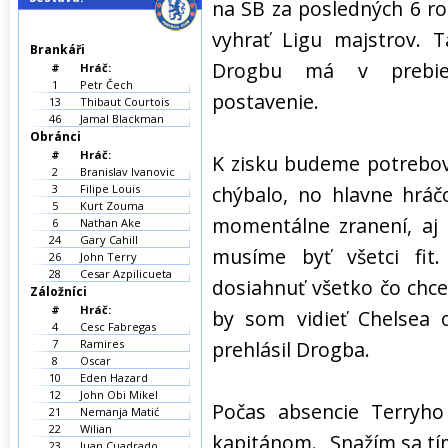
na SB za posledných 6 ro
vyhrať Ligu majstrov. T
Brankáři
Drogbu má v prebieh
#
Hráč:
1
Petr Čech
postavenie.
13
Thibaut Courtois
46
Jamal Blackman
Obránci
#
Hráč:
K zisku budeme potrebova
2
Branislav Ivanovic
3
Filipe Louis
chýbalo, no hlavne hráč
5
Kurt Zouma
momentálne zranení, aj 
6
Nathan Ake
24
Gary Cahill
musíme byť všetci fit
26
John Terry
28
Cesar Azpilicueta
dosiahnuť všetko čo chce
Záložníci
#
Hráč:
by som vidieť Chelsea 
4
Cesc Fabregas
7
Ramires
prehlásil Drogba.
8
Oscar
10
Eden Hazard
12
John Obi Mikel
Počas absencie Terryh
21
Nemanja Matić
22
Wilian
kapitánom. „Snažím sa tím
23
Juan Cuadrado