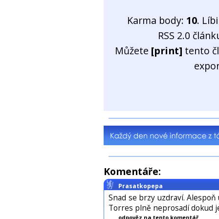
Karma body:
10
. Líb
RSS 2.0 člán
Můžete
[print]
tento č
expo
Komentáře:
Prasatkopepa
Snad se brzy uzdraví. Alespoň uvi
Torres plně neprosadí dokud j
odpověz na tento komentář