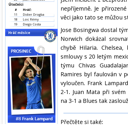
Útočníci
nepříjemně. Je přirozené
#
Hráč:
11
Didier Drogba
věci jako tato se můžou st
18
Loic Rémy
19
Diego Costa
Jose Bosingwa dostal tým 
Hráč měsíce
Norwich dokázal srovna
chybě Hilaria. Chelsea,
smlouvy s 20 letým mexi
týmu Chivas Guadalajara
Ramires byl faulován v 
vyloučen. Frank Lampard
2-1. Juan Mata při svém
na 3-1 a Blues tak zaslouž
Přečtěte si také: