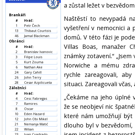
a zůstal ležet v bezvědomí
Brankáři
Naštěstí to nevypadá na
#
Hráč:
1
Petr Čech
vyšetření v nemocnici a
13
Thibaut Courtois
domů. V této fázi je pode
46
Jamal Blackman
Obránci
Villas Boas, manažer Ch
#
Hráč:
2
Branislav Ivanovic
známky zotavení.“ „Jsem
3
Filipe Louis
5
Kurt Zouma
Norwiche a mému zdrav
6
Nathan Ake
24
Gary Cahill
rychle zareagovali, aby
26
John Terry
situaci. Zareagovali včas,
28
Cesar Azpilicueta
Záložníci
#
Hráč:
„Čekáme na jeho úplné 
4
Cesc Fabregas
7
Ramires
že se neobjeví nic špatn
8
Oscar
10
Eden Hazard
které nám umožňují být t
12
John Obi Mikel
dlouho byl v bezvědomí, 
21
Nemanja Matić
22
Wilian
jsem incident z bezprostř
23
Juan Cuadrado