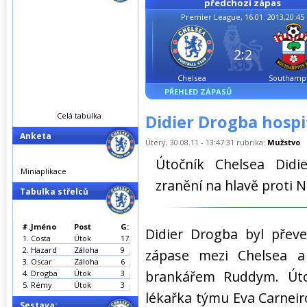
předchozí zápas
Premier League, 16.01. 2013,20:45
2:2
Chelsea
Southamp
PŘEHLED ZÁPASŮ
Celá tabulka
Didier Drogba hospi
Anketa
Úterý, 30.08.11 - 13:47:31 rubrika:
Mužstvo
Útočník Chelsea Didi
Miniaplikace
zranění na hlavě proti N
Tabulka střelců
#.
Jméno
Post
G:
Didier Drogba byl přev
1.
Costa
Útok
17
2.
Hazard
Záloha
9
zápase mezi Chelsea a
3.
Oscar
Záloha
6
brankářem Ruddym. Útoč
4.
Drogba
Útok
3
5.
Rémy
Útok
3
lékařka týmu Eva Carneiro
Sestava: