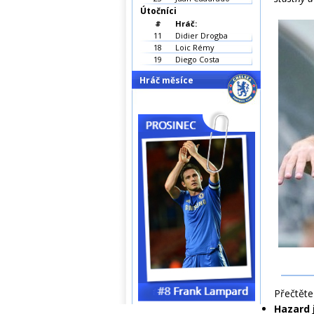
Útočníci
#
Hráč:
11
Didier Drogba
18
Loic Rémy
19
Diego Costa
Hráč měsíce
Přečtěte 
Hazard 