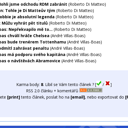
 Mohli jsme odchodu RDM zabránit
(Roberto Di Matteo)
n: Tohle je Di Matteův tým
(Roberto Di Matteo)
Robbie je absolutní legenda
(Roberto Di Matteo)
: Můžu vyhrát pět titulů
(Roberto Di Matteo)
oas: Nepřekvapilo mě to...
(Roberto Di Matteo)
Boas chválí hráče Chelsea
(André Villas-Boas)
Boas bude trenérem Tottenhamu
(André Villas-Boas)
odmítl zahrávat penaltu
(André Villas-Boas)
Boas má podporu svého kapitána
(André Villas-Boas)
Boas o návštěvách Abramovice
(André Villas-Boas)
Karma body:
8
. Líbil se Vám tento článek ? [
/
]
RSS 2.0 článku + komentářů
ete
[print]
tento článek, poslat ho na
[email]
, nebo exportovat do
[