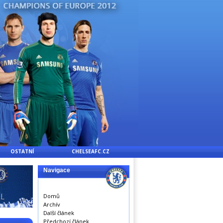
OSTATNÍ
CHELSEAFC.CZ
Navigace
Domů
Archív
Další článek
Předchozí článek