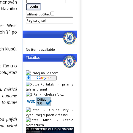
 jmenován
 hlavního
sdílený počítač
Registruj se!
žer West
hlíží po
ch klubů,
No items available
Tlačítka:
na fámu o
poluprací
hu měsíců
lu budeme
e to mluví
od jiných
zde velmi