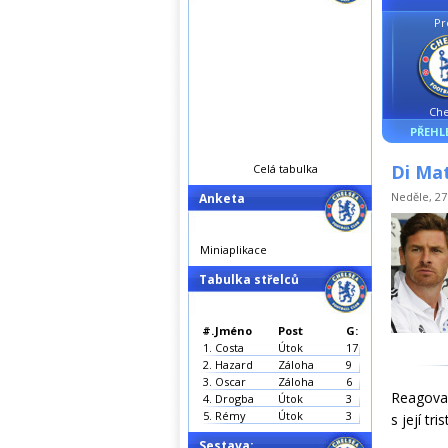
Pr
Che
PŘEHL
Di Mat
Celá tabulka
Neděle, 27.
Anketa
Miniaplikace
Tabulka střelců
#.
Jméno
Post
G:
1.
Costa
Útok
17
2.
Hazard
Záloha
9
3.
Oscar
Záloha
6
Reagoval
4.
Drogba
Útok
3
5.
Rémy
Útok
3
s její tr
Sestava: