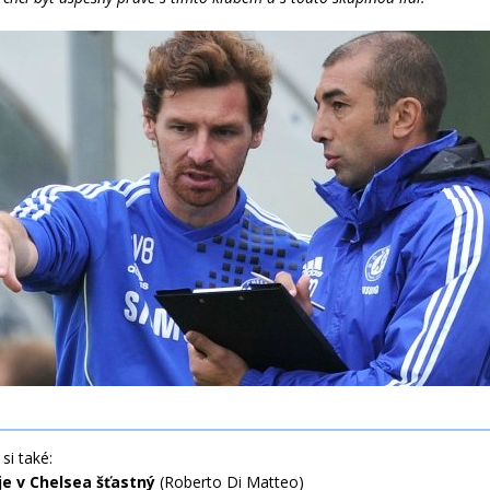
si také:
je v Chelsea šťastný
(Roberto Di Matteo)