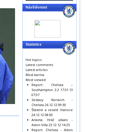
Návštěvnost
Statistics
Hot topics
Latest comments
Latest articles
Most karma
Most viewed
Report: Chelsea –
Southampton 2:2
17.01.13
07:07
Sestavy: Norwich -
Chelsea
26.12.12 09:30
Šťastné a veselé Vianoce
24.12.12 08:00
Anketa: Hráč utkání -
Aston Villa
23.12.12 14:25
Report: Chelsea - Aston