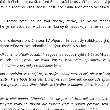
áložník Chelsea se na Stamford Bridge vrátil letos v létě poté, co byl
em č.2 Andrého Villas-Boase, nástupce Carla Ancelottiho ve funkci
 v tomto týdnu se na svět dostaly zprávy, že bývalý mana
he je se svou rolí v západním Londýně nespokojen a že se poo
.
o v rozhovoru pro Chelsea TV připustil, že zde byly nabídky od jiný
jednom zdůraznil své odhodlání dobývat úspěchy s Chelsea.
odkud tento příběh pochází,“
reagoval po sobotní výhře 3:0 nad Vlky 
ném odchodu.
„Jsem zde velmi šťastný, jsem velmi spokojený se s
 a dalšími pracovníky realizačního týmu.“
ou a Andrém se rozvíjí nejen profesionální partnerství, ale v průbě
telství, které bude trvat věčně, nezávisle na tom, jak dlouho zde spo
 esituje mezi námi silné přátelství, kterého se budeme držet. Myslím, ž
elsea plně oddán. Připouštím, že zde pro mě bylo několik nabídek 
ímž jsem velmi polichocen, ale zdvořile jsem je odmítl, protože jsem 
 chci být úspěšný právě s tímto klubem a s touto skupinou lidí."