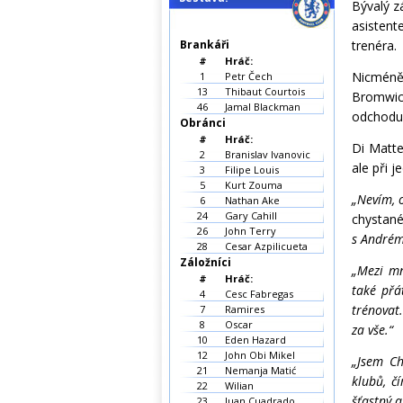
Bývalý z
asistent
Brankáři
trenéra.
#
Hráč:
Nicméně
1
Petr Čech
13
Thibaut Courtois
Bromwic
46
Jamal Blackman
odchodu
Obránci
#
Hráč:
Di Matte
2
Branislav Ivanovic
ale při 
3
Filipe Louis
5
Kurt Zouma
„Nevím, 
6
Nathan Ake
24
Gary Cahill
chysta
26
John Terry
s Andrém
28
Cesar Azpilicueta
Záložníci
„Mezi mn
#
Hráč:
také přá
4
Cesc Fabregas
trénovat.
7
Ramires
8
Oscar
za vše.“
10
Eden Hazard
12
John Obi Mikel
„Jsem Ch
21
Nemanja Matić
klubů, č
22
Wilian
šťastný a
23
Juan Cuadrado