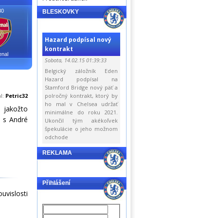
30
BLESKOVKY
Hazard podpísal nový
kontrakt
enal
Sobota, 14.02.15 01:39:33
Belgický záložník Eden
Hazard podpísal na
Stamford Bridge nový päť a
al:
Petric32
polročný kontrakt, ktorý by
ho mal v Chelsea udržať
a jakožto
minimálne do roku 2021.
y s André
Ukončil tým akékoľvek
špekulácie o jeho možnom
odchode
REKLAMA
Přihlášení
uvislosti