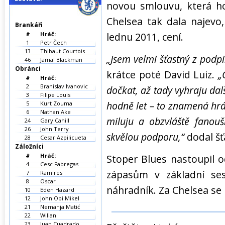
novou smlouvu, která h
Chelsea tak dala najevo, 
Brankáři
#
Hráč:
lednu 2011, cení.
1
Petr Čech
13
Thibaut Courtois
„Jsem velmi šťastný z podp
46
Jamal Blackman
Obránci
krátce poté David Luiz.
„
#
Hráč:
2
Branislav Ivanovic
dočkat, až tady vyhraju dalš
3
Filipe Louis
hodně let – to znamená hrá
5
Kurt Zouma
6
Nathan Ake
miluju a obzvláště fanoušk
24
Gary Cahill
26
John Terry
skvělou podporu,“
dodal š
28
Cesar Azpilicueta
Záložníci
#
Hráč:
Stoper Blues nastoupil o
4
Cesc Fabregas
zápasům v základní ses
7
Ramires
8
Oscar
náhradník. Za Chelsea se n
10
Eden Hazard
12
John Obi Mikel
21
Nemanja Matić
22
Wilian
23
Juan Cuadrado