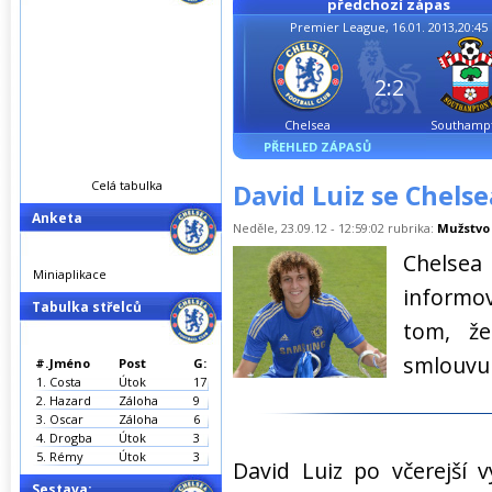
předchozí zápas
Premier League, 16.01. 2013,20:45
2:2
Chelsea
Southamp
PŘEHLED ZÁPASŮ
Celá tabulka
David Luiz se Chels
Anketa
Neděle, 23.09.12 - 12:59:02 rubrika:
Mužstvo
Chelse
Miniaplikace
informov
Tabulka střelců
tom, že
smlouvu 
#.
Jméno
Post
G:
1.
Costa
Útok
17
2.
Hazard
Záloha
9
3.
Oscar
Záloha
6
4.
Drogba
Útok
3
5.
Rémy
Útok
3
David Luiz po včerejší 
Sestava: