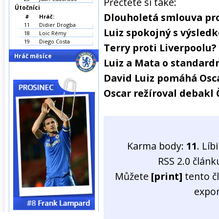
Přečtěte si také:
Útočníci
Dlouholetá smlouva pro
#
Hráč:
11
Didier Drogba
Luiz spokojný s výsled
18
Loic Rémy
19
Diego Costa
Terry proti Liverpoolu? 
Hráč měsíce
Luiz a Mata o standardn
David Luiz pomáhá Osca
Oscar režíroval debakl 
Karma body:
11
. Líb
RSS 2.0 člán
Můžete
[print]
tento č
expo