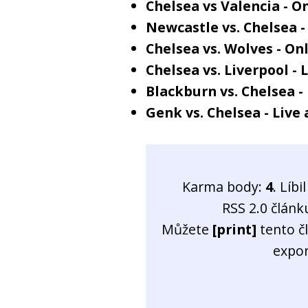
Chelsea vs Valencia - O
Newcastle vs. Chelsea -
Chelsea vs. Wolves - On
Chelsea vs. Liverpool - 
Blackburn vs. Chelsea - 
Genk vs. Chelsea - Live 
Karma body:
4
. Líb
RSS 2.0 člán
Můžete
[print]
tento č
expo