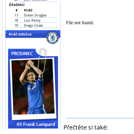
Útočníci
#
Hráč:
11
Didier Drogba
18
Loic Rémy
19
Diego Costa
Hráč měsíce
Přečtěte si také: