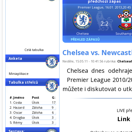
předchozí zápas
Premier League, 16.01. 2013,20:45
2:2
Chelsea
Southamp
PŘEHLED ZÁPASŮ
Celá tabulka
Chelsea vs. Newcastl
Anketa
Neděle, 15.05.11 - 10:41:56 rubrika:
Chelseaf
Chelsea dnes odehraj
Miniaplikace
Premier League 2010/20
Tabulka střelců
můžete i diskutovat o ut
#.
Jméno
Post
G:
1.
Costa
Útok
17
2.
Hazard
Záloha
9
LIVE př
3.
Oscar
Záloha
6
Link 
4.
Drogba
Útok
3
5.
Rémy
Útok
3
Sestava: