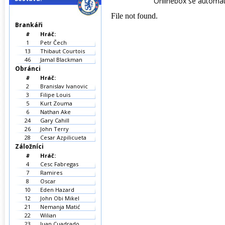
Onlinebox se automati
Brankáři
#
Hráč:
1
Petr Čech
13
Thibaut Courtois
46
Jamal Blackman
Obránci
#
Hráč:
2
Branislav Ivanovic
3
Filipe Louis
5
Kurt Zouma
6
Nathan Ake
24
Gary Cahill
26
John Terry
28
Cesar Azpilicueta
Záložníci
#
Hráč:
4
Cesc Fabregas
7
Ramires
8
Oscar
10
Eden Hazard
12
John Obi Mikel
21
Nemanja Matić
22
Wilian
23
Juan Cuadrado