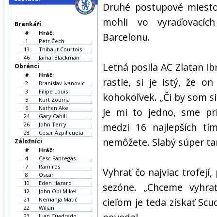
Druhé postupové miesto
mohli vo vyraďovacíc
Brankáři
#
Hráč:
Barcelonu.
1
Petr Čech
13
Thibaut Courtois
46
Jamal Blackman
Letná posila AC Zlatan I
Obránci
#
Hráč:
rastie, si je istý, že o
2
Branislav Ivanovic
3
Filipe Louis
kohokoľvek. „Či by som si
5
Kurt Zouma
6
Nathan Ake
Je mi to jedno, sme pri
24
Gary Cahill
26
John Terry
medzi 16 najlepších tí
28
Cesar Azpilicueta
nemôžete. Slabý súper tam
Záložníci
#
Hráč:
4
Cesc Fabregas
7
Ramires
Vyhrať čo najviac trofejí,
8
Oscar
10
Eden Hazard
sezóne. „Chceme vyhra
12
John Obi Mikel
21
Nemanja Matić
cieľom je teda získať Scud
22
Wilian
23
Juan Cuadrado