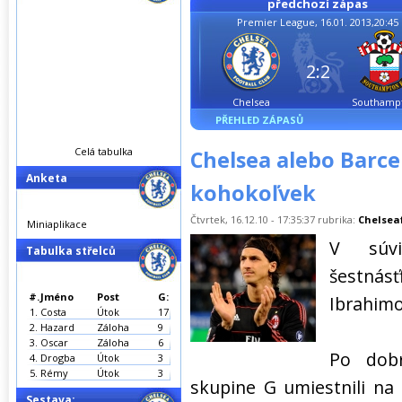
předchozí zápas
Premier League, 16.01. 2013,20:45
2:2
Chelsea
Southamp
PŘEHLED ZÁPASŮ
Celá tabulka
Chelsea alebo Barc
Anketa
kohokoľvek
Čtvrtek, 16.12.10 - 17:35:37 rubrika:
Chelsea
Miniaplikace
V súvi
Tabulka střelců
šestnásť
#.
Jméno
Post
G:
Ibrahimo
1.
Costa
Útok
17
2.
Hazard
Záloha
9
3.
Oscar
Záloha
6
Po dobr
4.
Drogba
Útok
3
5.
Rémy
Útok
3
skupine G umiestnili na
Sestava: