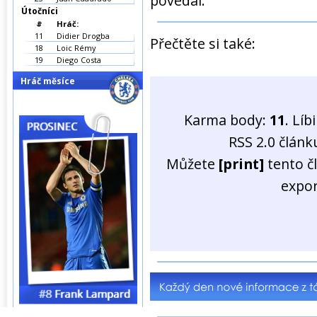
povedal.
Útočníci
#
Hráč:
11
Didier Drogba
Přečtěte si také:
18
Loic Rémy
19
Diego Costa
Hráč měsíce
Karma body:
11
. Líb
RSS 2.0 člán
Můžete
[print]
tento č
expo