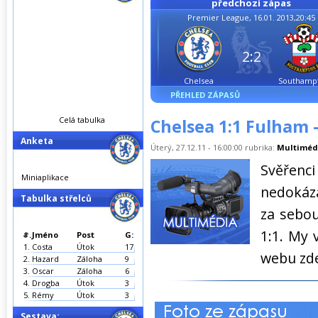
předchozí zápas
Premier League, 16.01. 2013,20:45
2:2
Chelsea
Southamp
PŘEHLED ZÁPASŮ
Celá tabulka
Chelsea 1:1 Fulham 
Anketa
Úterý, 27.12.11 - 16:00:00 rubrika:
Multiméd
Svěřen
Miniaplikace
nedokáza
Tabulka střelců
za sebou
1:1. My 
#.
Jméno
Post
G:
1.
Costa
Útok
17
webu zde
2.
Hazard
Záloha
9
3.
Oscar
Záloha
6
4.
Drogba
Útok
3
5.
Rémy
Útok
3
Sestava: