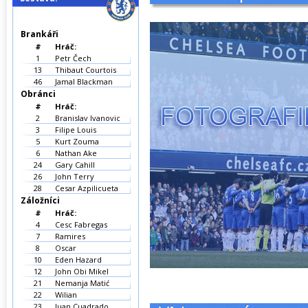
Brankáři
#
Hráč:
1
Petr Čech
13
Thibaut Courtois
46
Jamal Blackman
Obránci
#
Hráč:
2
Branislav Ivanovic
3
Filipe Louis
5
Kurt Zouma
6
Nathan Ake
24
Gary Cahill
26
John Terry
28
Cesar Azpilicueta
Záložníci
#
Hráč:
4
Cesc Fabregas
7
Ramires
8
Oscar
10
Eden Hazard
12
John Obi Mikel
21
Nemanja Matić
22
Wilian
23
Juan Cuadrado