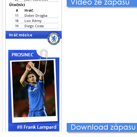
Útočníci
#
Hráč:
11
Didier Drogba
18
Loic Rémy
19
Diego Costa
Hráč měsíce