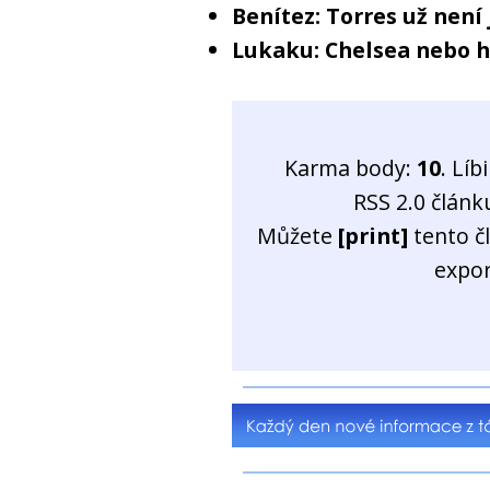
Benítez: Torres už není
Lukaku: Chelsea nebo h
Karma body:
10
. Líb
RSS 2.0 člán
Můžete
[print]
tento č
expo