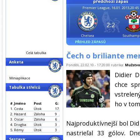
předchozí zápas
Premier League, 16.01. 2013,20:45
2:2
Chelsea
Southamp
PŘEHLED ZÁPASŮ
Celá tabulka
Čech o briliante m
Anketa
Pondělí, 22.02.10 - 17:20:00 rubrika:
Mužstvo
Didier 
Miniaplikace
chce sp
Tabulka střelců
vstrelen
ho v tom
#.
Jméno
Post
G:
1.
Costa
Útok
17
2.
Hazard
Záloha
9
3.
Oscar
Záloha
6
Najproduktívnejší bol Did
4.
Drogba
Útok
3
5.
Rémy
Útok
3
nastrieľal 33 gólov. D
Sestava: