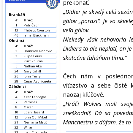
prekonať.
„Didier je skvelý celú sezón
Brankáři
gólov „porazí“. Je vo skvele
#
Hráč:
1
Petr Čech
veľa gólov.
13
Thibaut Courtois
46
Jamal Blackman
Niekedy však nehovoria l
Obránci
#
Hráč:
Didiera to ale neplatí, on j
2
Branislav Ivanovic
3
Filipe Louis
skutočne ťahúňom tímu.“
5
Kurt Zouma
6
Nathan Ake
24
Gary Cahill
Čech nám v poslednom
26
John Terry
28
Cesar Azpilicueta
víťazstvo a sebe čisté 
Záložníci
#
Hráč:
naozaj kľúčové.
4
Cesc Fabregas
7
Ramires
„Hráči Wolves mali svo
8
Oscar
zneškodniť. Dá sa poveda
10
Eden Hazard
12
John Obi Mikel
Manchestru a dúfam, že to 
21
Nemanja Matić
22
Wilian
23
Juan Cuadrado