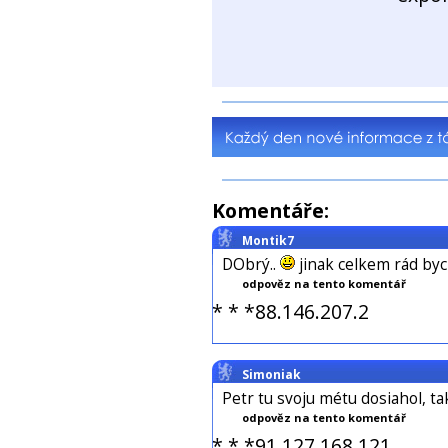
Komentáře:
Montik7
DObrý..
jinak celkem rád bych
odpověz na tento komentář
* * *88.146.207.2
Simoniak
Petr tu svoju métu dosiahol, tak
odpověz na tento komentář
* * *91.127.168.121