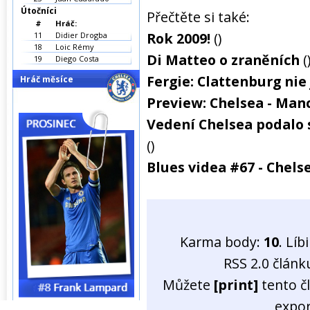
Útočníci
Přečtěte si také:
#
Hráč:
Rok 2009!
()
11
Didier Drogba
18
Loic Rémy
Di Matteo o zraněních
(
19
Diego Costa
Fergie: Clattenburg nie 
Hráč měsíce
Preview: Chelsea - Man
Vedení Chelsea podalo 
()
Blues videa #67 - Chel
Karma body:
10
. Líb
RSS 2.0 člán
Můžete
[print]
tento č
expo