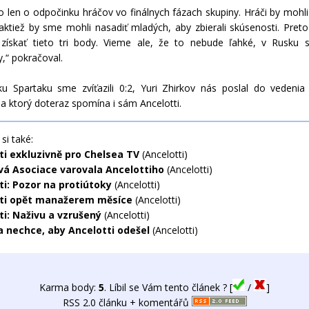
to len o odpočinku hráčov vo finálnych fázach skupiny. Hráči by mohli
taktiež by sme mohli nasadiť mladých, aby zbierali skúsenosti. Preto
 získať tieto tri body. Vieme ale, že to nebude ľahké, v Rusku
,“ pokračoval.
ku Spartaku sme zvíťazili 0:2, Yuri Zhirkov nás poslal do vedeni
a ktorý doteraz spomína i sám Ancelotti.
si také:
ti exkluzivně pro Chelsea TV
(Ancelotti)
vá Asociace varovala Ancelottiho
(Ancelotti)
ti: Pozor na protiútoky
(Ancelotti)
ti opět manažerem měsíce
(Ancelotti)
ti: Naživu a vzrušený
(Ancelotti)
 nechce, aby Ancelotti odešel
(Ancelotti)
Karma body:
5
. Líbil se Vám tento článek ? [
/
]
RSS 2.0 článku + komentářů