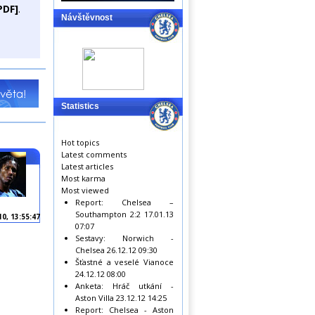
PDF]
.
Návštěvnost
Statistics
Hot topics
Latest comments
Latest articles
Most karma
Most viewed
Report: Chelsea –
Southampton 2:2
17.01.13
10, 13:55:47
07:07
Sestavy: Norwich -
Chelsea
26.12.12 09:30
Šťastné a veselé Vianoce
24.12.12 08:00
Anketa: Hráč utkání -
Aston Villa
23.12.12 14:25
Report: Chelsea - Aston