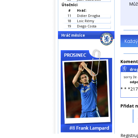
Můž
Útočníci
#
Hráč:
11
Didier Drogba
18
Loic Rémy
19
Diego Costa
Hráč měsíce
Koment
dro
sorry že
odpo
* * *217
Přidat 
Registru