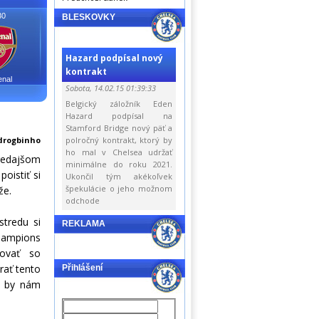
30
BLESKOVKY
Hazard podpísal nový
kontrakt
enal
Sobota, 14.02.15 01:39:33
Belgický záložník Eden
Hazard podpísal na
Stamford Bridge nový päť a
drogbinho
polročný kontrakt, ktorý by
ho mal v Chelsea udržať
tredajšom
minimálne do roku 2021.
oistiť si
Ukončil tým akékoľvek
špekulácie o jeho možnom
že.
odchode
tredu si
REKLAMA
hampions
zovať so
rať tento
Přihlášení
o by nám