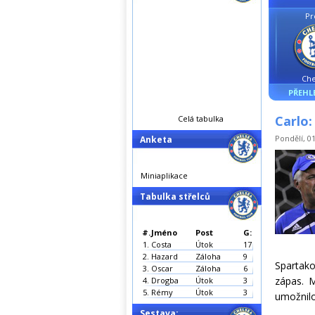
Pr
Che
PŘEHL
Carlo:
Celá tabulka
Pondělí, 01
Anketa
Miniaplikace
Tabulka střelců
#.
Jméno
Post
G:
1.
Costa
Útok
17
2.
Hazard
Záloha
9
Spartako
3.
Oscar
Záloha
6
zápas. 
4.
Drogba
Útok
3
5.
Rémy
Útok
3
umožnilo
Sestava: