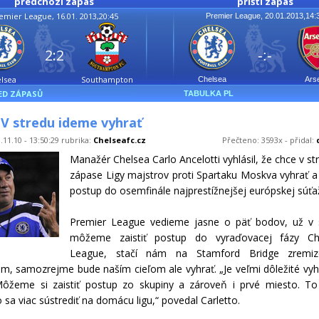
předchozí zápas
příští zápas
emier League, 16.01. 2013,20:45
Premier League, 20.01.2013,14:
2:2
-:-
lsea
Southampton
Chelsea
Ars
ED ZÁPASŮ
TABULKA PL
 V stredu ideme vyhrať
.11.10 - 13:50:29 rubrika:
Chelseafc.cz
Přečteno: 3593x - přidal:
Manažér Chelsea Carlo Ancelotti vyhlásil, že chce v s
zápase Ligy majstrov proti Spartaku Moskva vyhrať a p
postup do osemfinále najprestížnejšej európskej súťa
Premier League vedieme jasne o päť bodov, už v s
môžeme zaistiť postup do vyraďovacej fázy C
League, stačí nám na Stamford Bridge zremi
m, samozrejme bude naším cieľom ale vyhrať. „Je veľmi dôležité vyh
Môžeme si zaistiť postup zo skupiny a zároveň i prvé miesto. T
 sa viac sústrediť na domácu ligu,“ povedal Carletto.