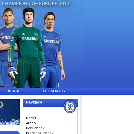
OSTATNÍ
CHELSEAFC.CZ
Navigace
Domů
Archív
Další článek
Předchozí článek