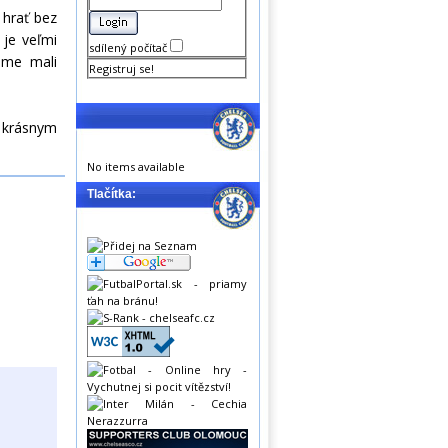
 hrať bez
 je veľmi
sdílený počítač
 sme mali
Registruj se!
a krásnym
No items available
Tlačítka: