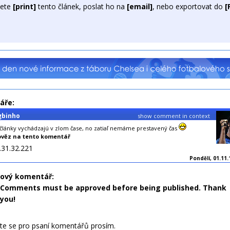
ete
[print]
tento článek, poslat ho na
[email]
, nebo exportovat do
[
áře:
gbinho
show comment in context
 články vychádzajú v zlom čase, no zatiaľ nemáme prestavený čas
věz na tento komentář
.31.32.221
Pondělí, 01.11.
nový komentář:
Comments must be approved before being published. Thank
you!
jte se pro psaní komentářů prosím.