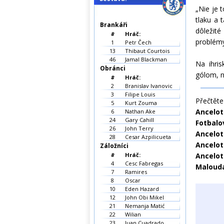
„Nie je 
tlaku a 
Brankáři
dôležité
#
Hráč:
problémy
1
Petr Čech
13
Thibaut Courtois
46
Jamal Blackman
Na ihris
Obránci
gólom, n
#
Hráč:
2
Branislav Ivanovic
3
Filipe Louis
Přečtěte 
5
Kurt Zouma
Ancelot
6
Nathan Ake
24
Gary Cahill
Fotbalo
26
John Terry
Ancelot
28
Cesar Azpilicueta
Ancelot
Záložníci
#
Hráč:
Ancelot
4
Cesc Fabregas
Malouda
7
Ramires
8
Oscar
10
Eden Hazard
12
John Obi Mikel
21
Nemanja Matić
22
Wilian
23
Juan Cuadrado