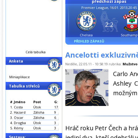
předchozí zápas
Premier League, 16.01. 2013,20:45
2:2
Chelsea
Southamp
PŘEHLED ZÁPASŮ
Celá tabulka
Ancelotti exkluzivn
Anketa
Neděle, 22.05.11 - 10:58:19 rubrika:
Mužstvo
Carlo An
Miniaplikace
Ashley 
Tabulka střelců
možným p
#.
Jméno
Post
G:
1.
Costa
Útok
17
2.
Hazard
Záloha
9
3.
Oscar
Záloha
6
4.
Drogba
Útok
3
Hráč roku Petr Čech a hrá
5.
Rémy
Útok
3
jediní dva, kteří odehrál
Sestava: