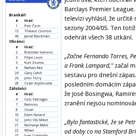
Barclays Premier League.
Brankáři
televizi vyhlásil, že urč
#
Hráč:
1
Petr Čech
sezony 2004/05. Ten totiž
13
Thibaut Courtois
odehrát všech 38 utkání.
46
Jamal Blackman
Obránci
#
Hráč:
2
Branislav Ivanovic
„Začne Fernando Torres, Pet
3
Filipe Louis
5
Kurt Zouma
a Frank Lampard,"
začal m
6
Nathan Ake
24
Gary Cahill
sestavu pro dnešní zápas. 
26
John Terry
posledním domácím zápase
28
Cesar Azpilicueta
Záložníci
že José Bosingwa, Ramire
#
Hráč:
4
Cesc Fabregas
zranění nejsou nominován
7
Ramires
8
Oscar
10
Eden Hazard
12
John Obi Mikel
„Bylo fantastické, že se Pet
21
Nemanja Matić
od doby co na Stamford Brid
22
Wilian
23
Juan Cuadrado