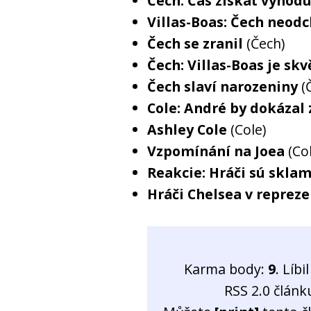
Čech: Čas získat výhod
Villas-Boas: Čech neodch
Čech se zranil
(Čech)
Čech: Villas-Boas je skv
Čech slaví narozeniny
(
Cole: André by dokázal z
Ashley Cole
(Cole)
Vzpomínání na Joea
(Co
Reakcie: Hráči sú skla
Hráči Chelsea v repreze
Karma body:
9
. Líb
RSS 2.0 člán