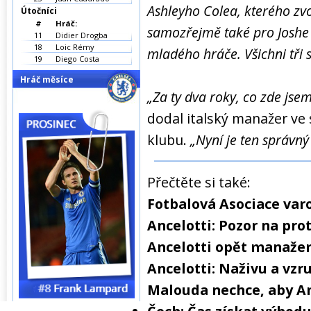
Ashleyho Colea, kterého zvo
Útočníci
#
Hráč:
samozřejmě také pro Joshe
11
Didier Drogba
18
Loic Rémy
mladého hráče. Všichni tři si
19
Diego Costa
Hráč měsíce
„Za ty dva roky, co zde jse
dodal italský manažer v
klubu.
„Nyní je ten správný
Přečtěte si také:
Fotbalová Asociace var
Ancelotti: Pozor na pro
Ancelotti opět manaže
Ancelotti: Naživu a vzr
Malouda nechce, aby An