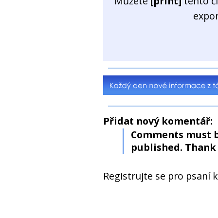
Můžete
[print]
tento č
expo
Přidat nový komentář:
Comments must b
published. Thank 
Registrujte se pro psaní