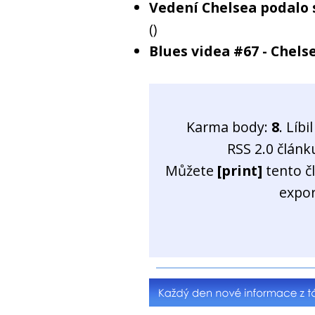
Vedení Chelsea podalo 
()
Blues videa #67 - Chel
Karma body:
8
. Líb
RSS 2.0 člán
Můžete
[print]
tento č
expo