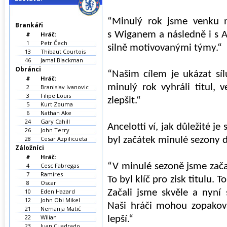
“Minulý rok jsme venku n
Brankáři
s Wiganem a následně i s A
#
Hráč:
1
Petr Čech
silně motivovanými týmy.“
13
Thibaut Courtois
46
Jamal Blackman
Obránci
“Našim cílem je ukázat sí
#
Hráč:
minulý rok vyhráli titul,
2
Branislav Ivanovic
3
Filipe Louis
zlepšit.“
5
Kurt Zouma
6
Nathan Ake
24
Gary Cahill
Ancelotti ví, jak důležité je
26
John Terry
28
Cesar Azpilicueta
byl začátek minulé sezony dů
Záložníci
#
Hráč:
4
Cesc Fabregas
“V minulé sezoně jsme začal
7
Ramires
To byl klíč pro zisk titulu. 
8
Oscar
10
Eden Hazard
Začali jsme skvěle a nyní 
12
John Obi Mikel
Naši hráči mohou zopakov
21
Nemanja Matić
22
Wilian
lepší.“
23
Juan Cuadrado