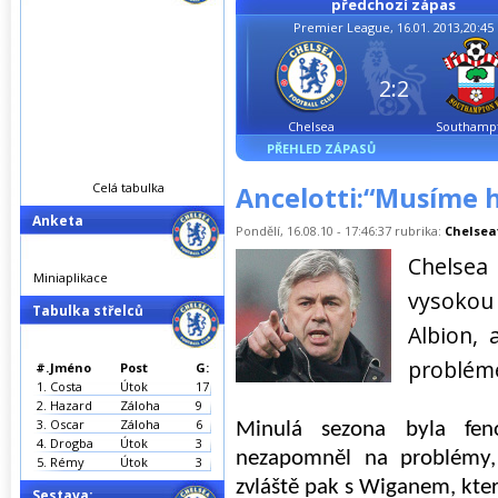
předchozí zápas
Premier League, 16.01. 2013,20:45
2:2
Chelsea
Southamp
PŘEHLED ZÁPASŮ
Celá tabulka
Ancelotti:“Musíme h
Anketa
Pondělí, 16.08.10 - 17:46:37 rubrika:
Chelsea
Chelsea
Miniaplikace
vysoko
Tabulka střelců
Albion, 
probléme
#.
Jméno
Post
G:
1.
Costa
Útok
17
2.
Hazard
Záloha
9
3.
Oscar
Záloha
6
Minulá sezona byla feno
4.
Drogba
Útok
3
nezapomněl na problémy, 
5.
Rémy
Útok
3
zvláště pak s Wiganem, který
Sestava: