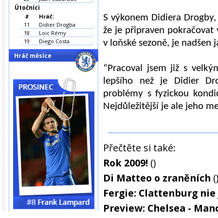
Útočníci
#
Hráč:
S výkonem Didiera Drogby, 
11
Didier Drogba
že je připraven pokračovat 
18
Loic Rémy
19
Diego Costa
v loňské sezoně, je nadšen j
Hráč měsíce
“Pracoval jsem již s velký
lepšího než je Didier D
problémy s fyzickou kondic
Nejdůležitější je ale jeho me
Přečtěte si také:
Rok 2009!
()
Di Matteo o zraněních
(
Fergie: Clattenburg nie 
Preview: Chelsea - Man