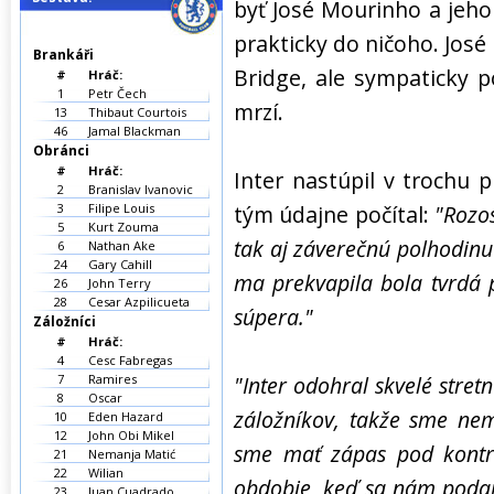
byť José Mourinho a jeho 
prakticky do ničoho. José
Brankáři
Bridge, ale sympaticky 
#
Hráč:
1
Petr Čech
mrzí.
13
Thibaut Courtois
46
Jamal Blackman
Obránci
#
Hráč:
Inter nastúpil v trochu p
2
Branislav Ivanovic
3
Filipe Louis
tým údajne počítal:
"Rozos
5
Kurt Zouma
tak aj záverečnú polhodinu
6
Nathan Ake
24
Gary Cahill
ma prekvapila bola tvrdá 
26
John Terry
28
Cesar Azpilicueta
súpera."
Záložníci
#
Hráč:
4
Cesc Fabregas
7
Ramires
"Inter odohral skvelé stretn
8
Oscar
záložníkov, takže sme nem
10
Eden Hazard
12
John Obi Mikel
sme mať zápas pod kontr
21
Nemanja Matić
22
Wilian
obdobie, keď sa nám podaril
23
Juan Cuadrado