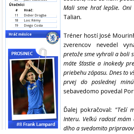
Útočníci
Mali sme hrať lepšie. Oni 
#
Hráč:
11
Didier Drogba
Talian.
18
Loic Rémy
19
Diego Costa
Tréner hostí José Mourinh
Hráč měsíce
zverencov nevedel vynac
pretože sme vyhrali a boli 
máte šťastie a inokedy pr
priebehu zápasu. Dnes to vš
prvej do poslednej minú
sebavedomo povedal Port
Ďalej pokračoval:
"Teší 
Interu. Veľkú radosť mám 
dlho a svedomito pripravoval