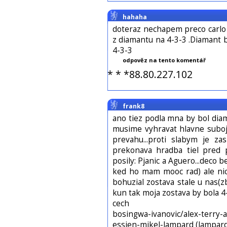
hahaha
doteraz nechapem preco carlo 
z diamantu na 4-3-3 .Diamant 
4-3-3
odpověz na tento komentář
* * *88.80.227.102
frank8
ano tiez podla mna by bol diam
musime vyhravat hlavne suboje
prevahu...proti slabym je za
prekonava hradba tiel pred 
posily: Pjanic a Aguero...deco be
ked ho mam mooc rad) ale nic 
bohuzial zostava stale u nas(z
kun tak moja zostava by bola 4
cech
bosingwa-ivanovic/alex-terry-a
essien-mikel-lampard (lampar