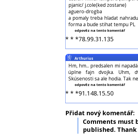
pjanic/ j.cole(ked zostane)
aguero-drogba
a pomaly treba hladat nahradu
forma a bude stihat tempu PL
odpověz na tento komentář
* * *78.99.31.135
Arthurius
Hm, hm... predsalen mi napadá 
úplne fajn dvojka. Uhm, dv
Skúsenosti sa ale hodia. Tak ne
odpověz na tento komentář
* * *91.148.15.50
Přidat nový komentář:
Comments must b
published. Thank 