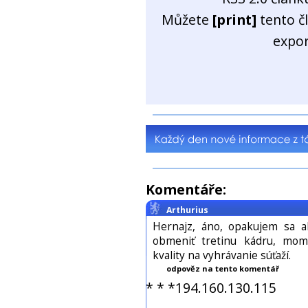
Můžete
[print]
tento č
expo
Komentáře:
Arthurius
Hernajz, áno, opakujem sa a
obmeniť tretinu kádru, mo
kvality na vyhrávanie súťaží.
odpověz na tento komentář
* * *194.160.130.115