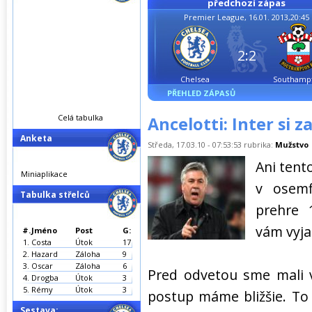
předchozí zápas
Premier League, 16.01. 2013,20:45
2:2
Chelsea
Southamp
PŘEHLED ZÁPASŮ
Celá tabulka
Ancelotti: Inter si z
Anketa
Středa, 17.03.10 - 07:53:53 rubrika:
Mužstvo
Ani tent
Miniaplikace
v osemf
Tabulka střelců
prehre 
vám vyja
#.
Jméno
Post
G:
1.
Costa
Útok
17
2.
Hazard
Záloha
9
3.
Oscar
Záloha
6
Pred odvetou sme mali v
4.
Drogba
Útok
3
5.
Rémy
Útok
3
postup máme bližšie. To
Sestava: