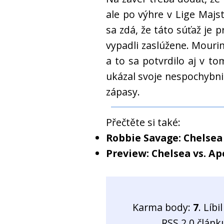
ale po výhre v Lige Majst
sa zdá, že táto súťaž je 
vypadli zaslúžene. Mour
a to sa potvrdilo aj v t
ukázal svoje nespochybnit
zápasy.
Přečtěte si také:
Robbie Savage: Chelsea
Preview: Chelsea vs. A
Karma body:
7
. Líb
RSS 2.0 člán