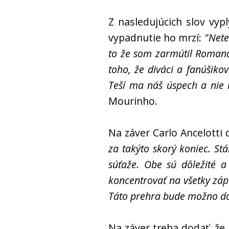
Z nasledujúcich slov vyp
vypadnutie ho mrzí:
"Nete
to že som zarmútil Romana
toho, že diváci a fanúšiko
Teší ma náš úspech a nie 
Mourinho.
Na záver Carlo Ancelotti 
za takýto skorý koniec. St
súťaže. Obe sú dôležité 
koncentrovať na všetky záp
Táto prehra bude možno do
Na záver treba dodať, že 