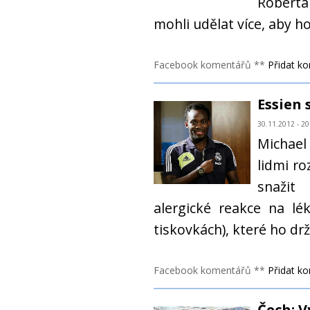
Roberta
mohli udělat více, aby h
Facebook komentářů **
Přidat k
Essien 
30.11.2012 - 20
Michael
lidmi ro
snažit
alergické reakce na lé
tiskovkách), které ho drž
Facebook komentářů **
Přidat k
Čech: 