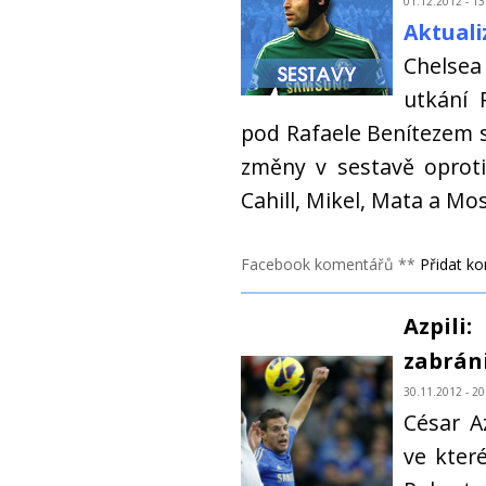
01.12.2012 - 13
Aktual
Chelsea
utkání 
pod Rafaele Benítezem s
změny v sestavě oproti
Cahill, Mikel, Mata a Mos
Facebook komentářů **
Přidat k
Azpil
zabrán
30.11.2012 - 20
César A
ve kter