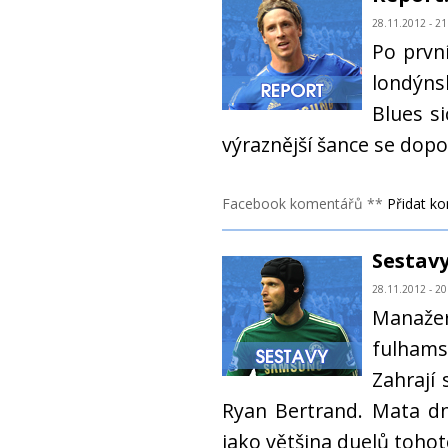
28.11.2012 - 21
Po prvn
londýns
Blues s
výraznější šance se dop
Facebook komentářů **
Přidat k
Sestavy
28.11.2012 - 20
Manažer
fulhams
Zahrají
Ryan Bertrand. Mata dne
jako většina duelů tohot