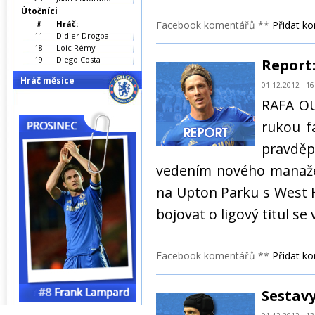
Útočníci
#
Hráč:
Facebook komentářů **
Přidat k
11
Didier Drogba
18
Loic Rémy
19
Diego Costa
Report:
Hráč měsíce
01.12.2012 - 16
RAFA OU
rukou f
pravděp
vedením nového manažera
na Upton Parku s West 
bojovat o ligový titul s
Facebook komentářů **
Přidat k
Sestavy