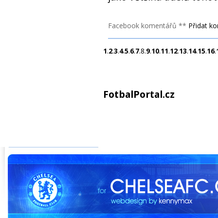
Facebook komentářů **
Přidat k
1
.
2
.
3
.
4
.
5
.
6
.
7
.8.
9
.
10
.
11
.
12
.
13
.
14
.
15
.
16
.
FotbalPortal.cz