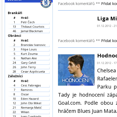
Facebook komentářů **
Přidat k
Brankáři
Liga Mi
#
Hráč:
1
Petr Čech
01.12.2012 - 21
13
Thibaut Courtois
46
Jamal Blackman
Obránci
Facebook komentářů **
Přidat k
#
Hráč:
2
Branislav Ivanovic
3
Filipe Louis
5
Kurt Zouma
Hodnoc
6
Nathan Ake
24
Gary Cahill
01.12.2012 - 17
26
John Terry
Chelse
28
Cesar Azpilicueta
Záložníci
Rafael
#
Hráč:
Parku p
4
Cesc Fabregas
7
Ramires
Tady je hodnocení záp
8
Oscar
10
Eden Hazard
Goal.com. Podle obou z
12
John Obi Mikel
21
Nemanja Matić
hráčem Blues Juan Mata
22
Wilian
23
Juan Cuadrado