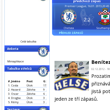
předchozí zápas
Premier League, 16.01. 2013,20:45
2:2
Chelsea
Southamp
PŘEHLED ZÁPASŮ
Celá tabulka
Anketa
Beníte
Miniaplikace
Tabulka střelců
02.12.2012 - 18
Prozati
#.
Jméno
Post
G:
přiznává
1.
Costa
Útok
17
2.
Hazard
Záloha
9
jistá po
3.
Oscar
Záloha
6
jeden ze tří zápasů.
4.
Drogba
Útok
3
5.
Rémy
Útok
3
Sestava: