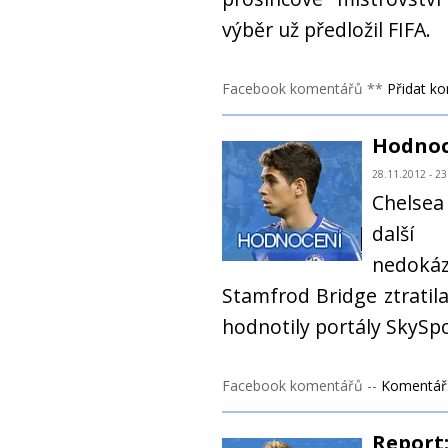
výběr už předložil FIFA.
Facebook komentářů **
Přidat k
Hodnoc
28.11.2012 - 23
Chelsea
další 
nedokáz
Stamfrod Bridge ztratil
hodnotily portály SkySp
Facebook komentářů --
Komentář:
Report: