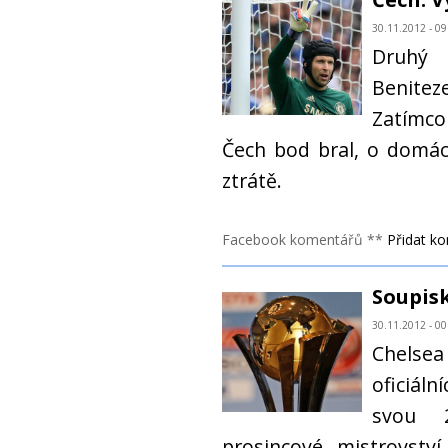
30.11.2012 - 09
Druhý
Benitez
Zatímco
Čech bod bral, o domác
ztrátě.
Facebook komentářů **
Přidat k
Soupisk
30.11.2012 - 00
Chelse
oficiál
svou 
prosincové mistrovství