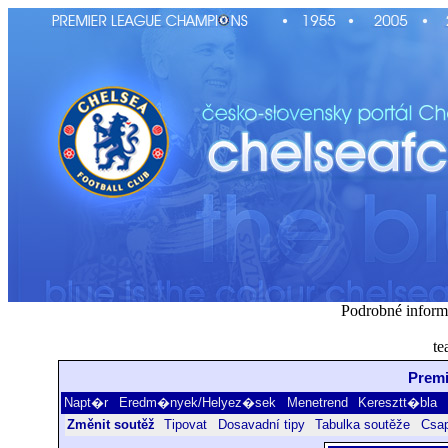
Podrobné inform
te
Premi
Napt�r
Eredm�nyek/Helyez�sek
Menetrend
Keresztt�bla
Změnit soutěž
Tipovat
Dosavadní tipy
Tabulka soutěže
Csap