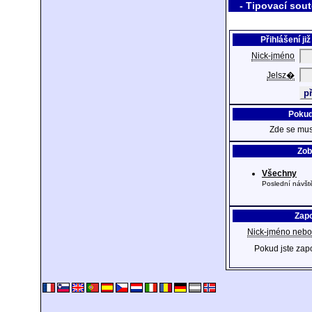
- Tipovací sou
Přihlášení ji
Nick-jméno
Jelsz�
Pokud
Zde se musí
Zob
Všechny
Poslední návšt
Zap
Nick-jméno nebo
Pokud jste zap