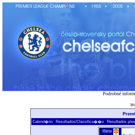
Podrobné inform
te
Premi
Calend�rio
Resultados/Classifica��o
Resultados p/e
Manu