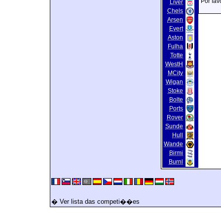
Por fav
Liver
Chels
Arsen
Evert
Aston
Fulha
Totte
WestH
MCity
Wigan
Stoke
Bolte
Ports
Rover
Sunde
Hull
Wande
Birmi
Burnl
� Ver lista das competi��es