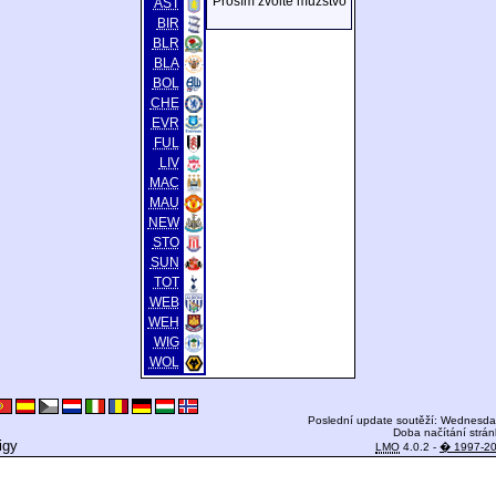
Prosím zvolte mužstvo
AST
BIR
BLR
BLA
BOL
CHE
EVR
FUL
LIV
MAC
MAU
NEW
STO
SUN
TOT
WEB
WEH
WIG
WOL
Poslední update soutěží: Wednesday
Doba načítání strán
igy
LMO
4.0.2 -
� 1997-2