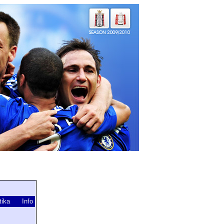
tika
Info